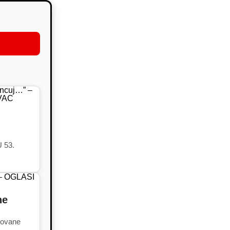
 53.
.
ne
ovane