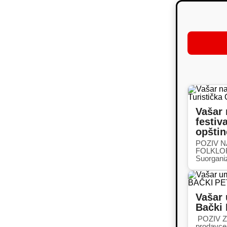
Vašar 
festiv
opšti
POZIV 
FOLKLOR
Suorgani
Vašar 
Bački
POZIV Z
prodavce 