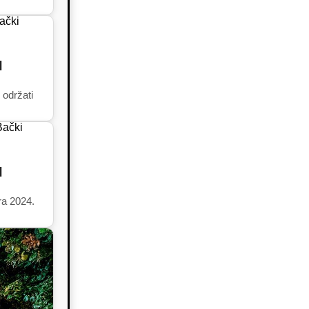
I
 održati
I
ra 2024.