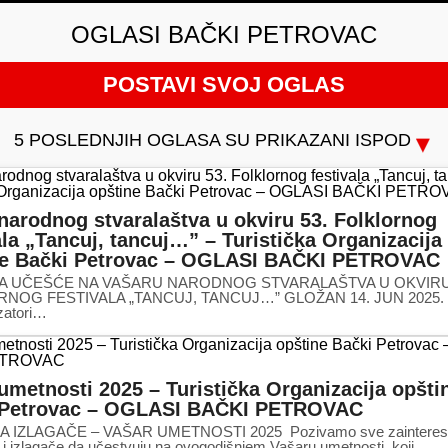
OGLASI BAČKI PETROVAC
POSTAVI SVOJ OGLAS
5 POSLEDNJIH OGLASA SU PRIKAZANI ISPOD
▼
narodnog stvaralaštva u okviru 53. Folklornog
ala „Tancuj, tancuj…” – Turistička Organizacija
ne Bački Petrovac – OGLASI BAČKI PETROVAC
NA UČEŠĆE NA VAŠARU NARODNOG STVARALAŠTVA U OKVIRU
NOG FESTIVALA „TANCUJ, TANCUJ…” GLOŽAN 14. JUN 2025
zatori…
umetnosti 2025 – Turistička Organizacija opšti
 Petrovac – OGLASI BAČKI PETROVAC
A IZLAGAČE – VAŠAR UMETNOSTI 2025 Pozivamo sve zainteres
i izlagače da učestvuju na ovogodišnjem Vašaru umetnosti, koji…