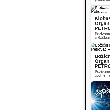
Klobas
Organi
PETR
Pozivamo 
u Bačkom 
Božićn
Organi
PETR
Pozivamo 
godine n