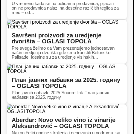
U vremenu kada se na policama prodavnica, pijaca i
online prodavnica nalazi na desetine različitih teglica za
med – od…
Savršeni proizvodi za uredjenje
dvorišta – OGLASI TOPOLA
Pre svega želimo da Vam prezentujemo jednostavan
način uredjenja dvorišta gde smo koristili Betonske
Palisade. Idealne su za uredjenje visinskih…
План јавних набавки за 2025. годину
– OGLASI TOPOLA
Plan javnih nabavki 2025 Source link План јавних
набавки за 2025. годину
Aberdar: Novo veliko vino iz vinarije
Aleksandrović – OGLASI TOPOLA
Nakon četiri godine strpljenja i negovanja u podrumu, sa