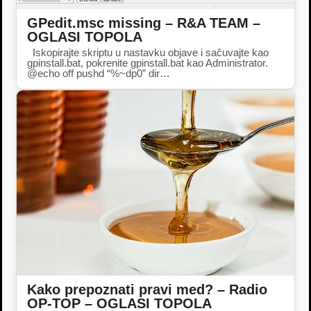
GPedit.msc missing – R&A TEAM –
OGLASI TOPOLA
Iskopirajte skriptu u nastavku objave i sačuvajte kao
gpinstall.bat, pokrenite gpinstall.bat kao Administrator.
@echo off pushd “%~dp0” dir…
Kako prepoznati pravi med? – Radio
OP-TOP – OGLASI TOPOLA