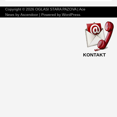
Copyright © 2026
OGLASI STARA PAZOVA
| Ace
News by
Ascendoor
| Powered by
WordPress
.
KONTAKT