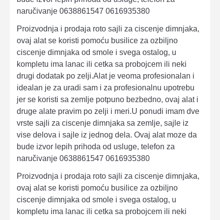
naručivanje 0638861547 0616935380
Proizvodnja i prodaja roto sajli za ciscenje dimnjaka,
ovaj alat se koristi pomoću busilice za ozbiljno
ciscenje dimnjaka od smole i svega ostalog, u
kompletu ima lanac ili cetka sa probojcem ili neki
drugi dodatak po zelji.Alat je veoma profesionalan i
idealan je za uradi sam i za profesionalnu upotrebu
jer se koristi sa zemlje potpuno bezbedno, ovaj alat i
druge alate pravim po zelji i meri.U ponudi imam dve
vrste sajli za ciscenje dimnjaka sa zemlje, sajle iz
vise delova i sajle iz jednog dela. Ovaj alat moze da
bude izvor lepih prihoda od usluge, telefon za
naručivanje 0638861547 0616935380
Proizvodnja i prodaja roto sajli za ciscenje dimnjaka,
ovaj alat se koristi pomoću busilice za ozbiljno
ciscenje dimnjaka od smole i svega ostalog, u
kompletu ima lanac ili cetka sa probojcem ili neki