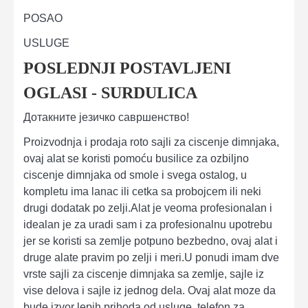
POSAO
USLUGE
POSLEDNJI POSTAVLJENI
OGLASI - SURDULICA
Дотакните језичко савршенство!
Proizvodnja i prodaja roto sajli za ciscenje dimnjaka,
ovaj alat se koristi pomoću busilice za ozbiljno
ciscenje dimnjaka od smole i svega ostalog, u
kompletu ima lanac ili cetka sa probojcem ili neki
drugi dodatak po zelji.Alat je veoma profesionalan i
idealan je za uradi sam i za profesionalnu upotrebu
jer se koristi sa zemlje potpuno bezbedno, ovaj alat i
druge alate pravim po zelji i meri.U ponudi imam dve
vrste sajli za ciscenje dimnjaka sa zemlje, sajle iz
vise delova i sajle iz jednog dela. Ovaj alat moze da
bude izvor lepih prihoda od usluge, telefon za