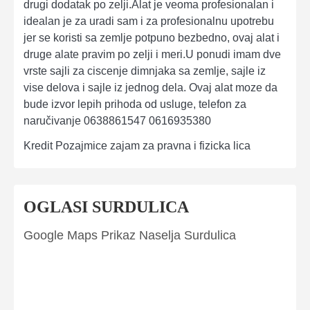
drugi dodatak po zelji.Alat je veoma profesionalan i
idealan je za uradi sam i za profesionalnu upotrebu
jer se koristi sa zemlje potpuno bezbedno, ovaj alat i
druge alate pravim po zelji i meri.U ponudi imam dve
vrste sajli za ciscenje dimnjaka sa zemlje, sajle iz
vise delova i sajle iz jednog dela. Ovaj alat moze da
bude izvor lepih prihoda od usluge, telefon za
naručivanje 0638861547 0616935380
Kredit Pozajmice zajam za pravna i fizicka lica
OGLASI SURDULICA
Google Maps Prikaz Naselja Surdulica