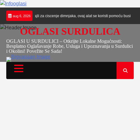
Skip
prodaja roto sajli za ciscenje dimnjaka, ovaj alat se koristi pomoću busilice za ozb
aug 6, 2026
to
content
OGLASI SURDULICA
OGLASI U SURDULICI – Otkrijte Lokalne Mogućnosti:
Besplatno Oglašavanje Robe, Usluga i Upoznavanja u Surdulici
i Okolini! Povežite Se Sada!