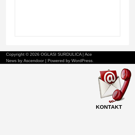
Copyright © 2026
OGLASI SURDULICA
| Ace
News by
Ascendoor
| Powered by
WordPress
.
KONTAKT