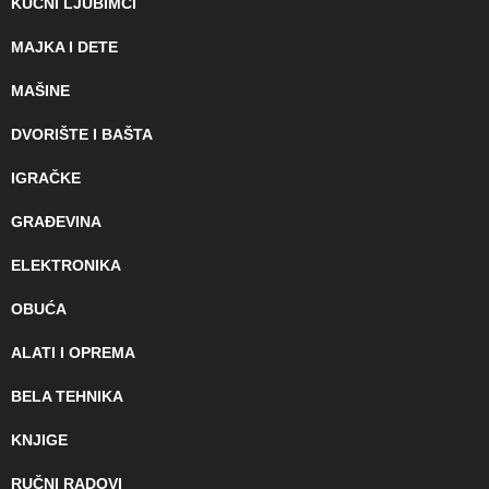
KUĆNI LJUBIMCI
MAJKA I DETE
MAŠINE
DVORIŠTE I BAŠTA
IGRAČKE
GRAĐEVINA
ELEKTRONIKA
OBUĆA
ALATI I OPREMA
BELA TEHNIKA
KNJIGE
RUČNI RADOVI