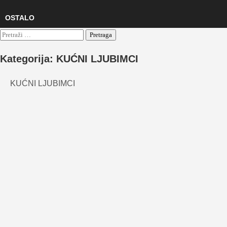
OSTALO
Pretraga:
Kategorija:
KUĆNI LJUBIMCI
KUĆNI LJUBIMCI