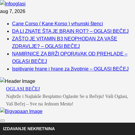
Skip
aug 7, 2026
to
Cane Corso ( Kane Korso ) vrhunski štenci
content
DA LI ZNATE ŠTA JE BRAIN ROT? – OGLASI BEČEJ
ZAŠTO JE VITAMIN B3 NEOPHODAN ZA VAŠE
ZDRAVLJE? – OGLASI BEČEJ
NAMIRNICE ZA BRŽI OPORAVAK OD PREHLADE –
OGLASI BEČEJ
Ispitivanje hrane i hrane za životinje – OGLASI BEČEJ
OGLASI BEČEJ
Najbrže i Najlakše Besplatno Oglasite Se u Bečeju! Vaši Oglasi,
Vaš Bečej – Sve na Jednom Mestu!
IZDAVANJE NEKRETNINA