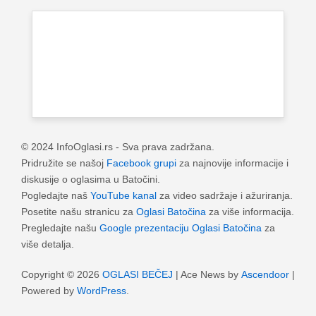
© 2024 InfoOglasi.rs - Sva prava zadržana.
Pridružite se našoj
Facebook grupi
za najnovije informacije i
diskusije o oglasima u Batočini.
Pogledajte naš
YouTube kanal
za video sadržaje i ažuriranja.
Posetite našu stranicu za
Oglasi Batočina
za više informacija.
Pregledajte našu
Google prezentaciju Oglasi Batočina
za
više detalja.
Copyright © 2026
OGLASI BEČEJ
| Ace News by
Ascendoor
|
Powered by
WordPress
.