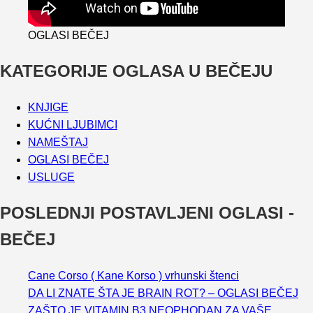
OGLASI BEČEJ
KATEGORIJE OGLASA U BEČEJU
KNJIGE
KUĆNI LJUBIMCI
NAMEŠTAJ
OGLASI BEČEJ
USLUGE
POSLEDNJI POSTAVLJENI OGLASI -
BEČEJ
Cane Corso ( Kane Korso ) vrhunski štenci
DA LI ZNATE ŠTA JE BRAIN ROT? – OGLASI BEČEJ
ZAŠTO JE VITAMIN B3 NEOPHODAN ZA VAŠE