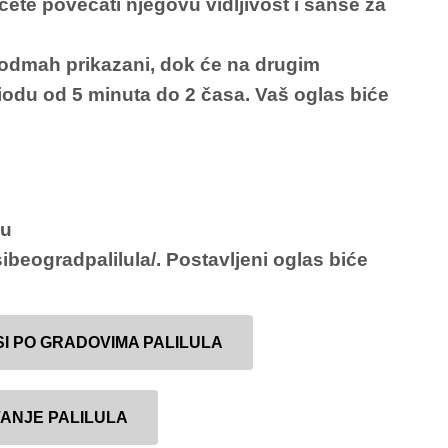
 ćete povećati njegovu vidljivost i šanse za
 odmah prikazani, dok će na drugim
iodu od 5 minuta do 2 časa. Vaš oglas biće
tu
sibeogradpalilula/
. Postavljeni oglas biće
I PO GRADOVIMA PALILULA
ANJE PALILULA