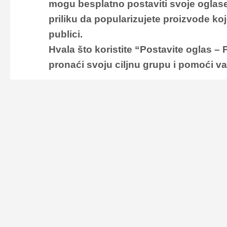
mogu besplatno postaviti svoje oglase
priliku da popularizujete proizvode koj
publici.
Hvala što koristite
“Postavite oglas – P
pronaći svoju ciljnu grupu i pomoći va