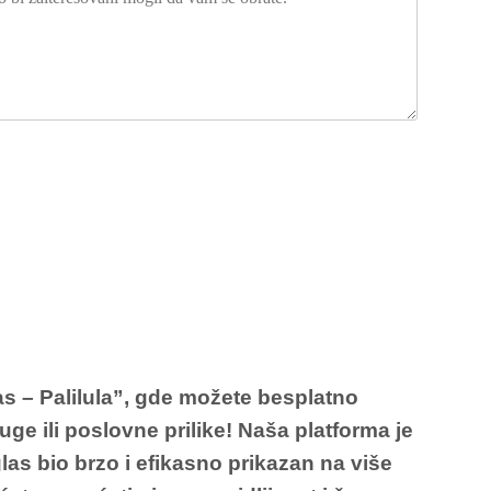
s – Palilula”
, gde možete besplatno
uge ili poslovne prilike! Naša platforma je
as bio brzo i efikasno prikazan na više