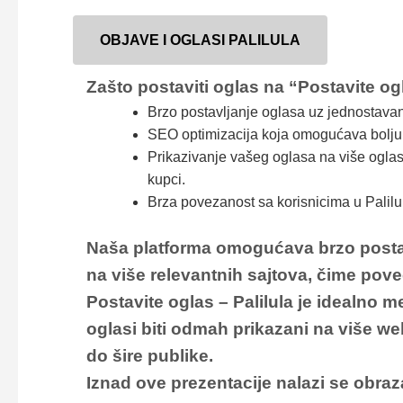
OBJAVE I OGLASI PALILULA
Zašto postaviti oglas na “Postavite og
Brzo postavljanje oglasa uz jednostava
SEO optimizacija koja omogućava bolju v
Prikazivanje vašeg oglasa na više oglas
kupci.
Brza povezanost sa korisnicima u Paliluli
Naša platforma omogućava brzo postavlj
na više relevantnih sajtova, čime poveć
Postavite oglas – Palilula
je idealno me
oglasi biti odmah prikazani na više web
do šire publike.
Iznad ove prezentacije nalazi se obraz