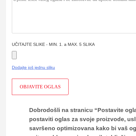
UČITAJTE SLIKE - MIN. 1. a MAX. 5 SLIKA
Dodajte još jednu sliku
Dobrodošli na stranicu
“Postavite ogla
postaviti oglas za svoje proizvode, usl
savršeno optimizovana kako bi vaš ogl