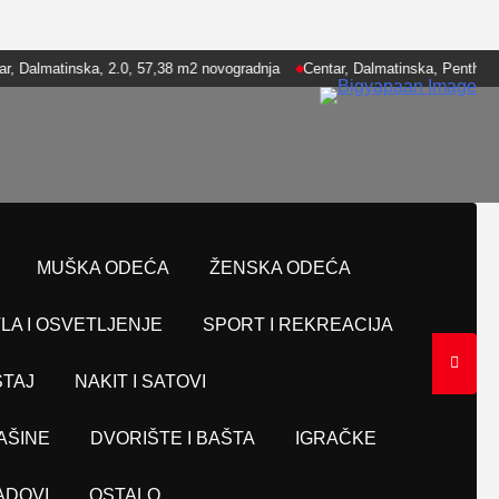
ska, 2.0, 57,38 m2 novogradnja
Centar, Dalmatinska, Penthaus, 4.0, 199,
MUŠKA ODEĆA
ŽENSKA ODEĆA
LA I OSVETLJENJE
SPORT I REKREACIJA
TAJ
NAKIT I SATOVI
AŠINE
DVORIŠTE I BAŠTA
IGRAČKE
ADOVI
OSTALO