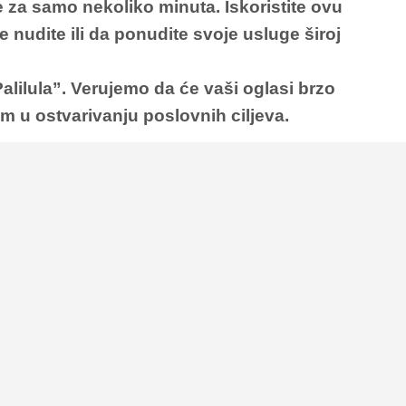
 za samo nekoliko minuta. Iskoristite ovu
e nudite ili da ponudite svoje usluge široj
alilula”
. Verujemo da će vaši oglasi brzo
m u ostvarivanju poslovnih ciljeva.