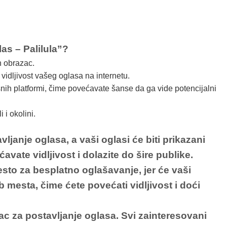
las – Palilula”?
n obrazac.
idljivost vašeg oglasa na internetu.
nih platformi, čime povećavate šanse da ga vide potencijalni
 i okolini.
anje oglasa, a vaši oglasi će biti prikazani
avate vidljivost i dolazite do šire publike.
sto za besplatno oglašavanje, jer će vaši
 mesta, čime ćete povećati vidljivost i doći
ac za postavljanje oglasa. Svi zainteresovani