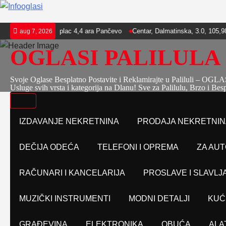
Skip
00 m2 i plac 4,4 ara Pančevo
Centar, Dalmatinska, 3.0, 105,98m2 novogra
aug 7, 2026
to
OGLASI PALILULA
content
Svoje Oglase Besplatno Postavite i Reklamirajte u Paliluli – O
Usluge svih vrsta i kategorija na Dlanu! Sve za Palilulu, Brzo i Bes
IZDAVANJE NEKRETNINA
PRODAJA NEKRETNIN
DEČIJA ODEĆA
TELEFONI I OPREMA
ZA AUT
RAČUNARI I KANCELARIJA
PROSLAVE I SLAVLJ
MUZIČKI INSTRUMENTI
MODNI DETALJI
KUĆ
GRAĐEVINA
ELEKTRONIKA
OBUĆA
ALA