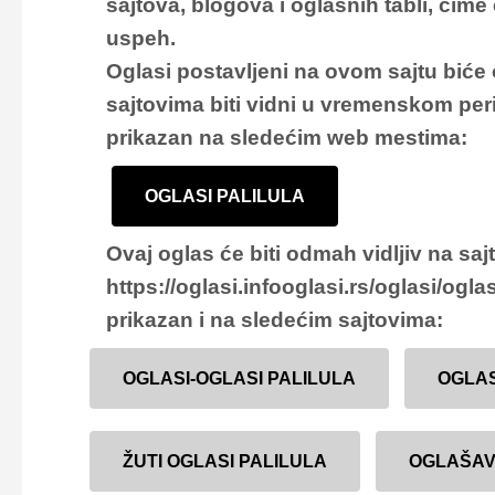
sajtova, blogova i oglasnih tabli, čime
uspeh.
Oglasi postavljeni na ovom sajtu biće
sajtovima biti vidni u vremenskom per
prikazan na sledećim web mestima:
OGLASI PALILULA
Ovaj oglas će biti odmah vidljiv na saj
https://oglasi.infooglasi.rs/oglasi/ogla
prikazan i na sledećim sajtovima:
OGLASI-OGLASI PALILULA
OGLAS
ŽUTI OGLASI PALILULA
OGLAŠAV