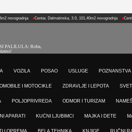
dnja
Centar, Dalmatinska, 3.0, 101,40m2 novogradnja
Centar, Dalmatin
GLASI PALILULA: Roba,
platno!
A
VOZILA
POSAO
USLUGE
POZNANSTVA
OMOBILE I MOTOCIKLE
ZDRAVLJE I LEPOTA
SVET
A
POLJOPRIVREDA
ODMOR I TURIZAM
NAMEŠ
NI APARATI
KUĆNI LJUBIMCI
MAJKA I DETE
M
TI I OPREMA
BELA TEHNIKA
KNJIGE
RUČNI R