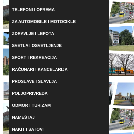
TELEFONI I OPREMA
ZA AUTOMOBILE I MOTOCIKLE
ZDRAVLJE I LEPOTA
SVETLA I OSVETLJENJE
SPORT I REKREACIJA
RAČUNARI I KANCELARIJA
PROSLAVE I SLAVLJA
POLJOPRIVREDA
ODMOR I TURIZAM
Nothing Found
NAMEŠTAJ
It seems we can’t find what you’re looking for.
NAKIT I SATOVI
Perhaps searching can help.