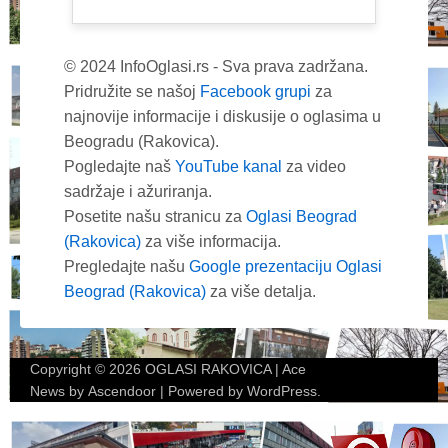
© 2024 InfoOglasi.rs - Sva prava zadržana.
Pridružite se našoj
Facebook grupi
za
najnovije informacije i diskusije o oglasima u
Beogradu (Rakovica).
Pogledajte naš
YouTube kanal
za video
sadržaje i ažuriranja.
Posetite našu stranicu za
Oglasi Beograd
(Rakovica)
za više informacija.
Pregledajte našu
Google prezentaciju Oglasi
Beograd (Rakovica)
za više detalja.
Copyright © 2026
OGLASI RAKOVICA
| Ace
News by
Ascendoor
| Powered by
WordPress
.