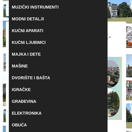
Pretraga:
MUZIČKI INSTRUMENTI
MODNI DETALJI
KUĆNI APARATI
POSTAVITE OGLAS NA OK-
KUĆNI LJUBIMCI
OGLASI RAKOVICA
MAJKA I DETE
MAŠINE
DVORIŠTE I BAŠTA
IGRAČKE
GRAĐEVINA
ELEKTRONIKA
OBUĆA
BESPLATNO POSTAVITE SVOJ OGLAS U