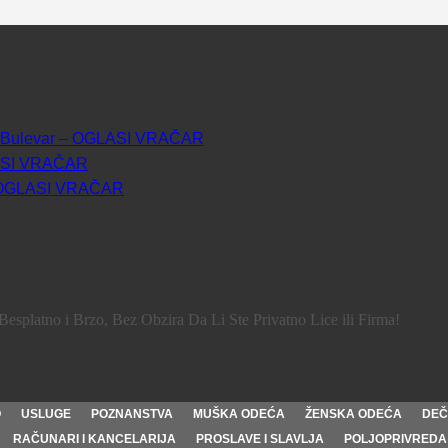
Oz Bulevar – OGLASI VRAČAR
LASI VRAČAR
 – OGLASI VRAČAR
Besplatno i Brzo, Bez Obzira Da Li Ste Privatno Lice ili Firma!
O
USLUGE
POZNANSTVA
MUŠKA ODEĆA
ŽENSKA ODEĆA
DEČ
RAČUNARI I KANCELARIJA
PROSLAVE I SLAVLJA
POLJOPRIVREDA