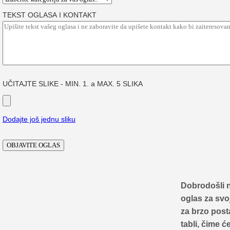
TEKST OGLASA I KONTAKT
UČITAJTE SLIKE - MIN. 1. a MAX. 5 SLIKA
Dodajte još jednu sliku
Dobrodošli 
oglas za svo
za brzo posta
tabli, čime ć