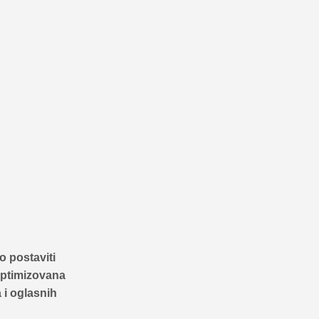
o postaviti
 optimizovana
a i oglasnih