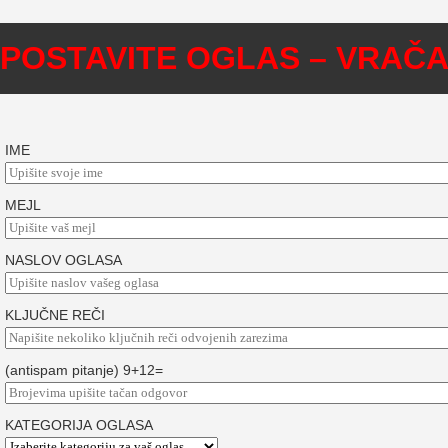
POSTAVITE OGLAS – VRAČ
IME
MEJL
NASLOV OGLASA
KLJUČNE REČI
(antispam pitanje) 9+12=
KATEGORIJA OGLASA