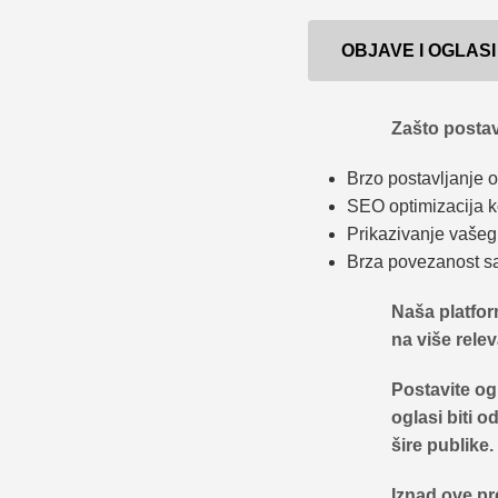
OBJAVE I OGLAS
Zašto postav
Brzo postavljanje 
SEO optimizacija ko
Prikazivanje vašeg 
Brza povezanost sa 
Naša platfor
na više relev
Postavite og
oglasi biti 
šire publike.
Iznad ove pr