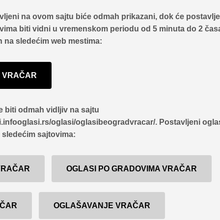
vljeni na ovom sajtu biće odmah prikazani, dok će postavlje
vima biti vidni u vremenskom periodu od 5 minuta do 2 čas
n na sledećim web mestima:
I VRAČAR
 biti odmah vidljiv na sajtu
i.infooglasi.rs/oglasi/oglasibeogradvracar/
. Postavljeni ogla
a sledećim sajtovima:
 VRAČAR
OGLASI PO GRADOVIMA VRAČAR
AČAR
OGLAŠAVANJE VRAČAR