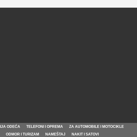
IJA ODEĆA
TELEFONI I OPREMA
ZA AUTOMOBILE I MOTOCIKLE
ODMOR I TURIZAM
NAMEŠTAJ
NAKIT I SATOVI