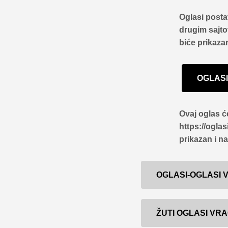
Oglasi posta
drugim sajto
biće prikaza
OGLAS
Ovaj oglas će
https://oglas
prikazan i n
OGLASI-OGLASI
ŽUTI OGLASI VR