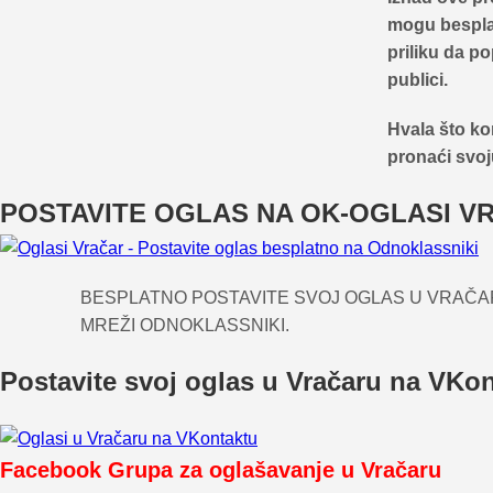
mogu besplat
priliku da po
publici.
Hvala što kor
pronaći svoj
POSTAVITE OGLAS NA OK-OGLASI V
BESPLATNO POSTAVITE SVOJ OGLAS U VRAČ
MREŽI ODNOKLASSNIKI.
Postavite svoj oglas u Vračaru na VKon
Facebook Grupa za oglašavanje u Vračaru