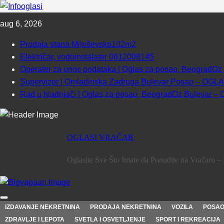
Skip
aug 6, 2026
to
content
Prodaja stana Mileševska102m2
Električar, vodoinstalater 0612008145
Operater za unos podataka | Oglas za posao, Beograd
Supervizor | Omladinska Zadruga Bulevar Posao – OG
Rad u hladnjači | Oglas za posao, BeogradOz Bulevar
OGLASI VRAČAR
Oglasite Sve Što Imate da Ponudite na Vračaru – 
IZDAVANJE NEKRETNINA
PRODAJA NEKRETNINA
VOZILA
POSA
ZDRAVLJE I LEPOTA
SVETLA I OSVETLJENJE
SPORT I REKREACIJA