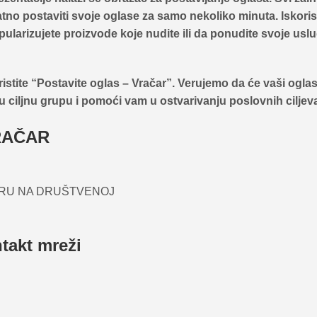
no postaviti svoje oglase za samo nekoliko minuta. Iskoris
pularizujete proizvode koje nudite ili da ponudite svoje uslu
istite
“Postavite oglas – Vračar”
. Verujemo da će vaši oglas
u ciljnu grupu i pomoći vam u ostvarivanju poslovnih ciljev
RAČAR
ARU NA DRUŠTVENOJ
takt mreži