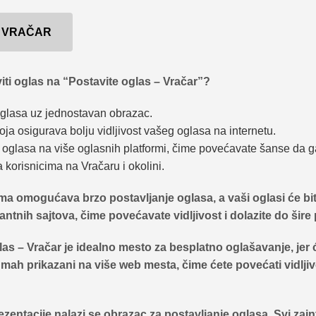
I VRAČAR
iti oglas na “Postavite oglas – Vračar”?
oglasa uz jednostavan obrazac.
ja osigurava bolju vidljivost vašeg oglasa na internetu.
oglasa na više oglasnih platformi, čime povećavate šanse da ga
korisnicima na Vračaru i okolini.
ma omogućava brzo postavljanje oglasa, a vaši oglasi će bit
antnih sajtova, čime povećavate vidljivost i dolazite do šire 
las – Vračar
je idealno mesto za besplatno oglašavanje, jer 
odmah prikazani na više web mesta, čime ćete povećati vidljiv
ezentacije nalazi se obrazac za postavljanje oglasa. Svi zai