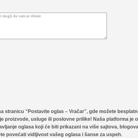
na stranicu
“Postavite oglas – Vračar”
, gde možete besplatn
je proizvode, usluge ili poslovne prilike! Naša platforma je
vljanje oglasa koji će biti prikazani na više sajtova, blogov
ete povećati vidljivost vašeg oglasa i šanse za uspeh.