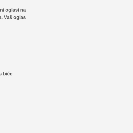
ni oglasi na
a. Vaš oglas
s biće