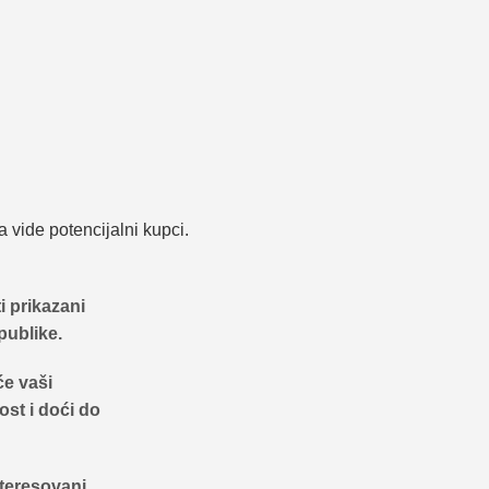
 vide potencijalni kupci.
i prikazani
publike.
će vaši
ost i doći do
nteresovani