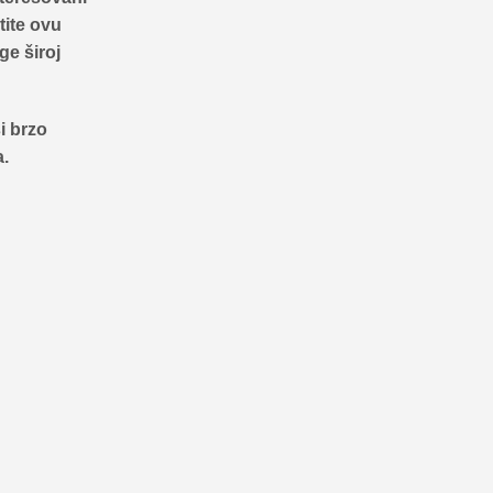
tite ovu
ge široj
i brzo
a.