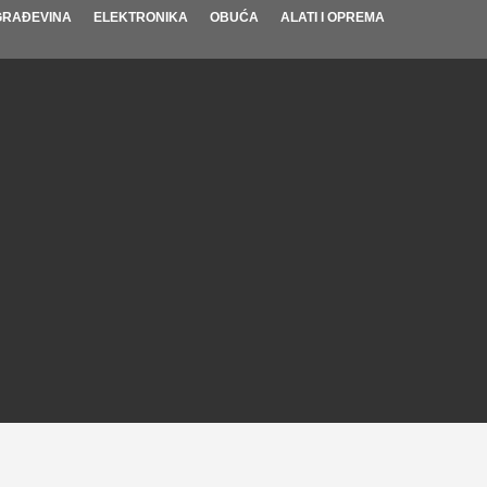
GRAĐEVINA
ELEKTRONIKA
OBUĆA
ALATI I OPREMA