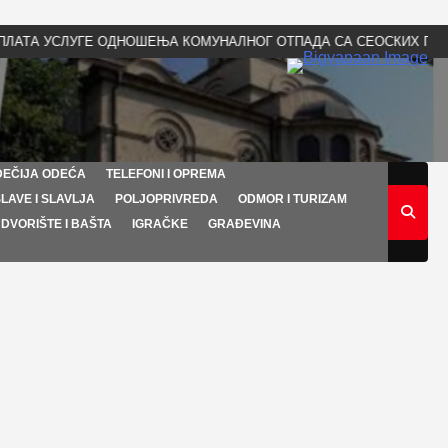
УСЛУГЕ ОДНОШЕЊА КОМУНАЛНОГ ОТПАДА СА СЕОСКИХ ПОДРУЧИЈА –
DEČIJA ODEĆA
TELEFONI I OPREMA
LAVE I SLAVLJA
POLJOPRIVREDA
ODMOR I TURIZAM
DVORIŠTE I BAŠTA
IGRAČKE
GRAĐEVINA