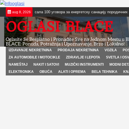
Skip
лаце потписала 100 уговора за енергетску санацију породичних кућа и 
aug 8, 2026
to
OGLASI BLACE
content
Oglasite Se Besplatno i Pronađite Sve na Jednom Mestu u 
BLACE: Ponuda, Potražnja i Upoznavanje, Brzo i Lokalno!
IZDAVANJE NEKRETNINA
PRODAJA NEKRETNINA
VOZILA
PO
ZA AUTOMOBILE I MOTOCIKLE
ZDRAVLJE I LEPOTA
SVETLA I OS
NAMEŠTAJ
NAKIT I SATOVI
MUZIČKI INSTRUMENTI
MODNI DET
ELEKTRONIKA
OBUĆA
ALATI I OPREMA
BELA TEHNIKA
KN