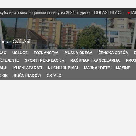
станова по јавном позиву из 2024. године – OGLASI BLACE
НАПЛАТА 
Blacu – OGLASI
SAO
USLUGE
POZNANSTVA
MUŠKA ODEĆA
ŽENSKA ODEĆA
VETLJENJE
SPORT I REKREACIJA
RAČUNARI I KANCELARIJA
PROS
ALJI
KUĆNI APARATI
KUĆNI LJUBIMCI
MAJKA I DETE
MAŠINE
JIGE
RUČNI RADOVI
OSTALO