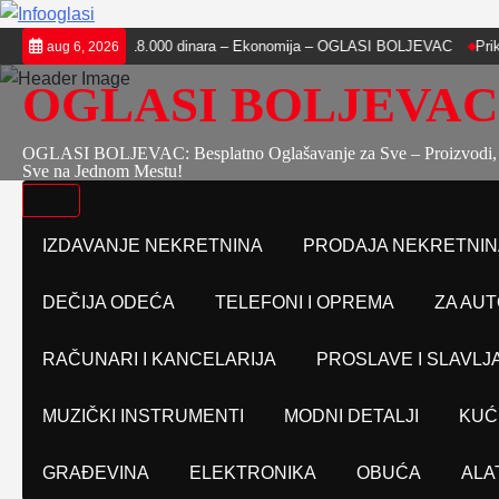
Skip
na pomoć 18.000 dinara – Ekonomija – OGLASI BOLJEVAC
Prikolica za 
aug 6, 2026
to
OGLASI BOLJEVAC
content
OGLASI BOLJEVAC: Besplatno Oglašavanje za Sve – Proizvodi, 
Sve na Jednom Mestu!
IZDAVANJE NEKRETNINA
PRODAJA NEKRETNIN
DEČIJA ODEĆA
TELEFONI I OPREMA
ZA AUT
RAČUNARI I KANCELARIJA
PROSLAVE I SLAVLJ
MUZIČKI INSTRUMENTI
MODNI DETALJI
KUĆ
GRAĐEVINA
ELEKTRONIKA
OBUĆA
ALA