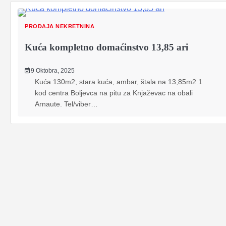
PRODAJA NEKRETNINA
Kuća kompletno domaćinstvo 13,85 ari
9 Oktobra, 2025
Kuća 130m2, stara kuća, ambar, štala na 13,85m2 1
kod centra Boljevca na pitu za Knjaževac na obali
Arnaute. Tel/viber…