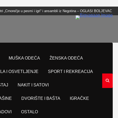
ečje u pesmi i igri“ i ansambli iz Negotina – OGLASI BOLJEVAC
Kuća komp
MUŠKA ODEĆA
ŽENSKA ODEĆA
LA I OSVETLJENJE
SPORT I REKREACIJA
TAJ
NAKIT I SATOVI
AŠINE
DVORIŠTE I BAŠTA
IGRAČKE
ADOVI
OSTALO