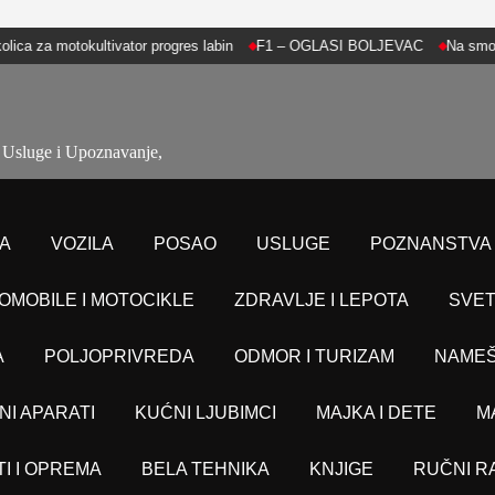
motokultivator progres labin
F1 – OGLASI BOLJEVAC
Na smotri „Crnor
Usluge i Upoznavanje,
A
VOZILA
POSAO
USLUGE
POZNANSTVA
OMOBILE I MOTOCIKLE
ZDRAVLJE I LEPOTA
SVET
A
POLJOPRIVREDA
ODMOR I TURIZAM
NAMEŠ
NI APARATI
KUĆNI LJUBIMCI
MAJKA I DETE
M
TI I OPREMA
BELA TEHNIKA
KNJIGE
RUČNI R