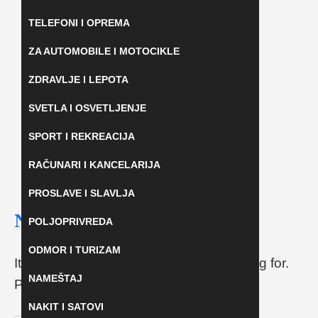
TELEFONI I OPREMA
ZA AUTOMOBILE I MOTOCIKLE
ZDRAVLJE I LEPOTA
SVETLA I OSVETLJENJE
SPORT I REKREACIJA
RAČUNARI I KANCELARIJA
PROSLAVE I SLAVLJA
Nothing Found
POLJOPRIVREDA
ODMOR I TURIZAM
It seems we can’t find what you’re looking for.
NAMEŠTAJ
Perhaps searching can help.
NAKIT I SATOVI