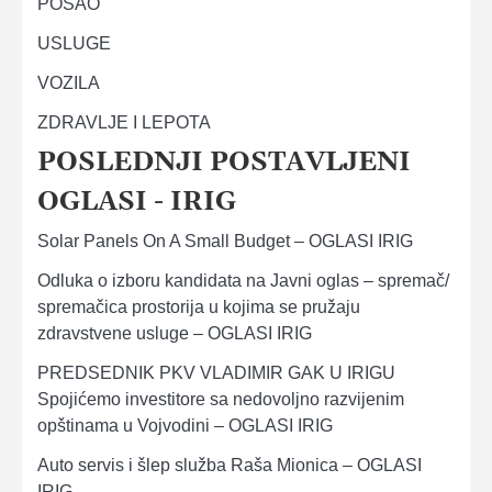
POSAO
USLUGE
VOZILA
ZDRAVLJE I LEPOTA
POSLEDNJI POSTAVLJENI
OGLASI - IRIG
Solar Panels On A Small Budget – OGLASI IRIG
Odluka o izboru kandidata na Javni oglas – spremač/
spremačica prostorija u kojima se pružaju
zdravstvene usluge – OGLASI IRIG
PREDSEDNIK PKV VLADIMIR GAK U IRIGU
Spojićemo investitore sa nedovoljno razvijenim
opštinama u Vojvodini – OGLASI IRIG
Auto servis i šlep služba Raša Mionica – OGLASI
IRIG