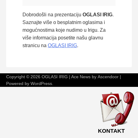
Dobrodošli na prezentaciju
OGLASI IRIG
.
Saznajte više o besplatnim oglasima i
mogućnostima koje nudimo u Irigu. Za
više informacija posetite našu glavnu
stranicu na
OGLASI IRIG
.
Copyright © 2026
OGLASI IRIG
| Ace News by
Ascendoor
|
Powered by
WordPress
.
KONTAKT