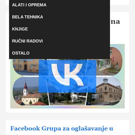
ALATI I OPREMA
BELA TEHNIKA
Postavite svoj oglas u Irigu na
KNJIGE
VKontakt mreži
RUČNI RADOVI
OSTALO
Facebook Grupa za oglašavanje u