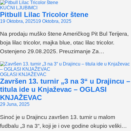
KUĆNI LJUBIMCI
Pitbull Lilac Tricolor štene
19 Oktobra, 2025
19 Oktobra, 2025
Na prodaju muško štene Američkog Pit Bul Terijera,
boja lilac tricolor, majka blue, otac lilac tricolor.
Ostenjeno 29.08.2025. Preuzimanje Za…
OGLASI KNJAŽEVAC
Završen 13. turnir „3 na 3“ u Drajincu –
titula ide u Knjaževac – OGLASI
KNJAŽEVAC
29 Juna, 2025
Sinoć je u Drajincu završen 13. turnir u malom
fudbalu „3 na 3“, koji je i ove godine okupio veliki…