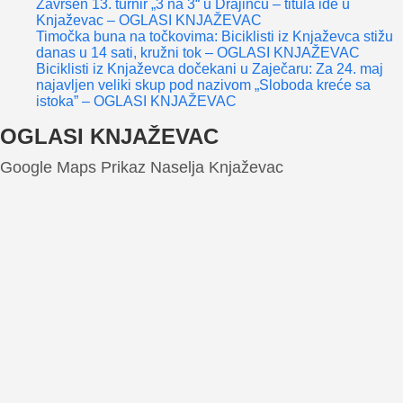
Završen 13. turnir „3 na 3“ u Drajincu – titula ide u
Knjaževac – OGLASI KNJAŽEVAC
Timočka buna na točkovima: Biciklisti iz Knjaževca stižu
danas u 14 sati, kružni tok – OGLASI KNJAŽEVAC
Biciklisti iz Knjaževca dočekani u Zaječaru: Za 24. maj
najavljen veliki skup pod nazivom „Sloboda kreće sa
istoka” – OGLASI KNJAŽEVAC
OGLASI KNJAŽEVAC
Google Maps Prikaz Naselja Knjaževac