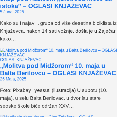
istoka” – OGLASI KNJAŽEVAC
5 Juna, 2025
Kako su i najavili, grupa od više desetina biciklista iz
Knjaževca, nakon 14 sati vožnje, došla je u Zaječar
kako…
OGLASI KNJAŽEVAC
„Molitva pod Midžorom“ 10. maja u
Balta Berilovcu – OGLASI KNJAŽEVAC
26 Maja, 2025
Foto: Pixabay ilyessuti (ilustracija) U subotu (10.
maja), u selu Balta Berilovac, u dvorištu stare
seoske škole biće održan XXV…