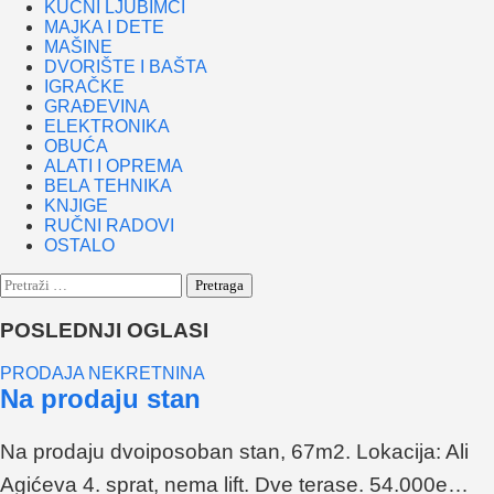
KUĆNI LJUBIMCI
MAJKA I DETE
MAŠINE
DVORIŠTE I BAŠTA
IGRAČKE
GRAĐEVINA
ELEKTRONIKA
OBUĆA
ALATI I OPREMA
BELA TEHNIKA
KNJIGE
RUČNI RADOVI
OSTALO
Pretraga:
POSLEDNJI OGLASI
PRODAJA NEKRETNINA
Na prodaju stan
Na prodaju dvoiposoban stan, 67m2. Lokacija: Ali
Agićeva 4. sprat, nema lift. Dve terase. 54.000e…