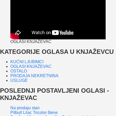
OGLASI KNJAŽEVAC
KATEGORIJE OGLASA U KNJAŽEVCU
KUĆNI LJUBIMCI
OGLASI KNJAŽEVAC
OSTALO
PRODAJA NEKRETNINA
USLUGE
POSLEDNJI POSTAVLJENI OGLASI -
KNJAŽEVAC
Na prodaju stan
Pitbull Lilac Tricolor štene