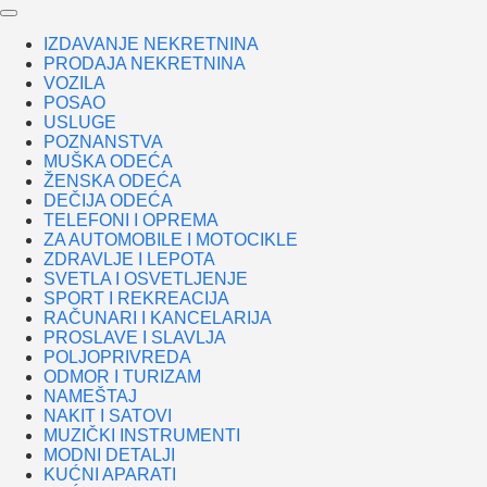
IZDAVANJE NEKRETNINA
PRODAJA NEKRETNINA
VOZILA
POSAO
USLUGE
POZNANSTVA
MUŠKA ODEĆA
ŽENSKA ODEĆA
DEČIJA ODEĆA
TELEFONI I OPREMA
ZA AUTOMOBILE I MOTOCIKLE
ZDRAVLJE I LEPOTA
SVETLA I OSVETLJENJE
SPORT I REKREACIJA
RAČUNARI I KANCELARIJA
PROSLAVE I SLAVLJA
POLJOPRIVREDA
ODMOR I TURIZAM
NAMEŠTAJ
NAKIT I SATOVI
MUZIČKI INSTRUMENTI
MODNI DETALJI
KUĆNI APARATI