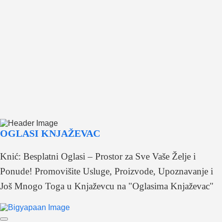
OGLASI KNJAŽEVAC
Knić: Besplatni Oglasi – Prostor za Sve Vaše Želje i
Ponude! Promovišite Usluge, Proizvode, Upoznavanje i
Još Mnogo Toga u Knjaževcu na "Oglasima Knjaževac"