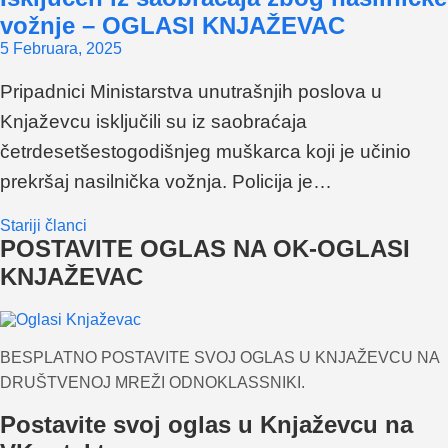
vožnje – OGLASI KNJAŽEVAC
5 Februara, 2025
Pripadnici Ministarstva unutrašnjih poslova u
Knjaževcu isključili su iz saobraćaja
četrdesetšestogodišnjeg muškarca koji je učinio
prekršaj nasilnička vožnja. Policija je…
Navigacija
Stariji članci
POSTAVITE OGLAS NA OK-OGLASI
člancima
KNJAŽEVAC
BESPLATNO POSTAVITE SVOJ OGLAS U KNJAŽEVCU NA
DRUŠTVENOJ MREŽI ODNOKLASSNIKI.
Postavite svoj oglas u Knjaževcu na