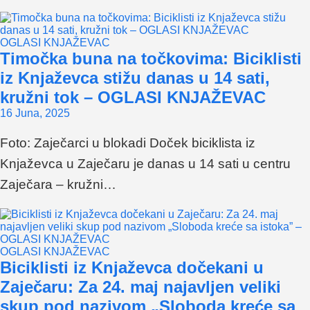
OGLASI KNJAŽEVAC
Timočka buna na točkovima: Biciklisti
iz Knjaževca stižu danas u 14 sati,
kružni tok – OGLASI KNJAŽEVAC
16 Juna, 2025
Foto: Zaječarci u blokadi Doček biciklista iz
Knjaževca u Zaječaru je danas u 14 sati u centru
Zaječara – kružni…
OGLASI KNJAŽEVAC
Biciklisti iz Knjaževca dočekani u
Zaječaru: Za 24. maj najavljen veliki
skup pod nazivom „Sloboda kreće sa