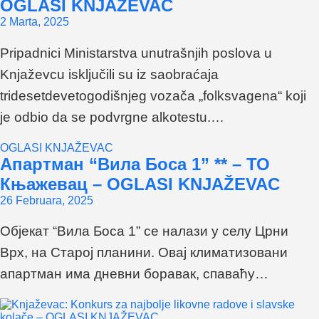
OGLASI KNJAŽEVAC
2 Marta, 2025
Pripadnici Ministarstva unutrašnjih poslova u
Knjaževcu isključili su iz saobraćaja
tridesetdevetogodišnjeg vozača „folksvagena“ koji
je odbio da se podvrgne alkotestu.…
OGLASI KNJAŽEVAC
Апартман “Вила Боса 1” ** – ТО
Књажевац – OGLASI KNJAŽEVAC
26 Februara, 2025
Објекат “Вила Боса 1” се налази у селу Црни
Врх, на Старој планини. Овај климатизовани
апартман има дневни боравак, спаваћу…