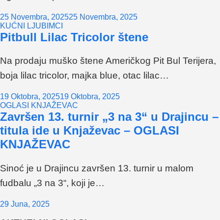
25 Novembra, 2025
25 Novembra, 2025
KUĆNI LJUBIMCI
Pitbull Lilac Tricolor štene
Na prodaju muško štene Američkog Pit Bul Terijera,
boja lilac tricolor, majka blue, otac lilac…
19 Oktobra, 2025
19 Oktobra, 2025
OGLASI KNJAŽEVAC
Završen 13. turnir „3 na 3“ u Drajincu –
titula ide u Knjaževac – OGLASI
KNJAŽEVAC
Sinoć je u Drajincu završen 13. turnir u malom
fudbalu „3 na 3“, koji je…
29 Juna, 2025