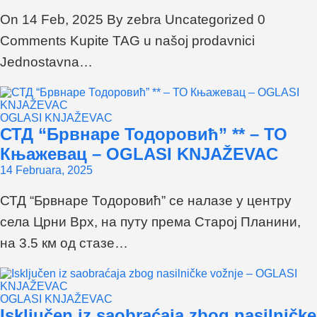
On 14 Feb, 2025 By zebra Uncategorized 0
Comments Kupite TAG u našoj prodavnici
Jednostavna…
OGLASI KNJAŽEVAC
СТД “Брвнаре Тодоровић” ** – ТО
Књажевац – OGLASI KNJAŽEVAC
14 Februara, 2025
СТД “Брвнаре Тодоровић” се налазе у центру
села Црни Врх, на путу према Старој Планини,
на 3.5 км од стазе…
OGLASI KNJAŽEVAC
Isključen iz saobraćaja zbog nasilničke