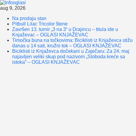
Skip
aug 9, 2026
to
Na prodaju stan
content
Pitbull Lilac Tricolor štene
Završen 13. turnir „3 na 3“ u Drajincu – titula ide u
Knjaževac – OGLASI KNJAŽEVAC
Timočka buna na točkovima: Biciklisti iz Knjaževca stižu
danas u 14 sati, kružni tok – OGLASI KNJAŽEVAC
Biciklisti iz Knjaževca dočekani u Zaječaru: Za 24. maj
najavljen veliki skup pod nazivom „Sloboda kreće sa
istoka” – OGLASI KNJAŽEVAC