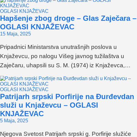
OGLASI KNJAŽEVAC
Hapšenje zbog droge – Glas Zaječara –
OGLASI KNJAŽEVAC
15 Maja, 2025
Pripadnici Ministarstva unutrašnjih poslova u
Knjaževcu, po nalogu Višeg javnog tužilaštva u
Zaječaru, uhapsili su S. M. (1974) iz Knjaževca,…
OGLASI KNJAŽEVAC
Patrijarh srpski Porfirije na Đurđevdan
služi u Knjaževcu – OGLASI
KNJAŽEVAC
5 Maja, 2025
Njegova Svetost Patrijarh srpski g. Porfirije služiće