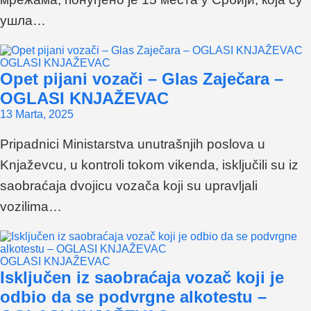
ушла…
OGLASI KNJAŽEVAC
Opet pijani vozači – Glas Zaječara –
OGLASI KNJAŽEVAC
13 Marta, 2025
Pripadnici Ministarstva unutrašnjih poslova u
Knjaževcu, u kontroli tokom vikenda, isključili su iz
saobraćaja dvojicu vozača koji su upravljali
vozilima…
OGLASI KNJAŽEVAC
Isključen iz saobraćaja vozač koji je
odbio da se podvrgne alkotestu –