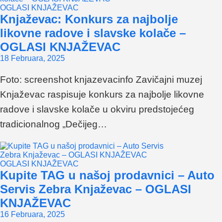
OGLASI KNJAŽEVAC
Knjaževac: Konkurs za najbolje
likovne radove i slavske kolače –
OGLASI KNJAŽEVAC
18 Februara, 2025
Foto: screenshot knjazevacinfo Zavičajni muzej
Knjaževac raspisuje konkurs za najbolje likovne
radove i slavske kolače u okviru predstojećeg
tradicionalnog „Dečijeg…
OGLASI KNJAŽEVAC
Kupite TAG u našoj prodavnici – Auto
Servis Zebra Knjaževac – OGLASI
KNJAŽEVAC
16 Februara, 2025