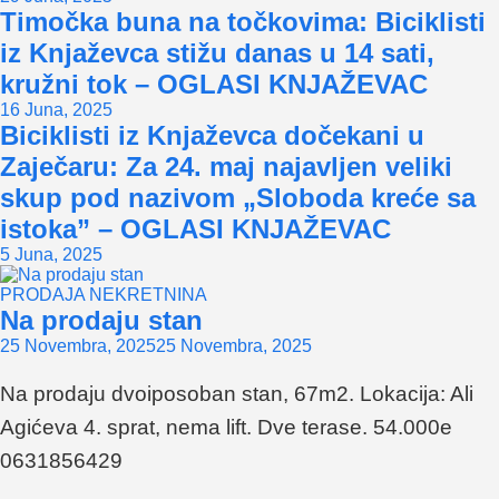
Timočka buna na točkovima: Biciklisti
iz Knjaževca stižu danas u 14 sati,
kružni tok – OGLASI KNJAŽEVAC
16 Juna, 2025
Biciklisti iz Knjaževca dočekani u
Zaječaru: Za 24. maj najavljen veliki
skup pod nazivom „Sloboda kreće sa
istoka” – OGLASI KNJAŽEVAC
5 Juna, 2025
PRODAJA NEKRETNINA
Na prodaju stan
25 Novembra, 2025
25 Novembra, 2025
Na prodaju dvoiposoban stan, 67m2. Lokacija: Ali
Agićeva 4. sprat, nema lift. Dve terase. 54.000e
0631856429