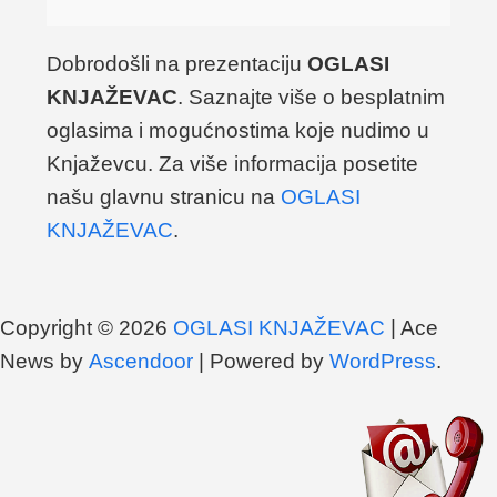
Dobrodošli na prezentaciju
OGLASI
KNJAŽEVAC
. Saznajte više o besplatnim
oglasima i mogućnostima koje nudimo u
Knjaževcu. Za više informacija posetite
našu glavnu stranicu na
OGLASI
KNJAŽEVAC
.
Copyright © 2026
OGLASI KNJAŽEVAC
| Ace
News by
Ascendoor
| Powered by
WordPress
.