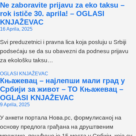
Ne zaboravite prijavu za eko taksu –
rok ističe 30. aprila! – OGLASI
KNJAŽEVAC
16 Aprila, 2025
Svi preduzetnici i pravna lica koja posluju u Srbiji
podsećaju se da su obavezni da podnesu prijavu
za ekološku taksu…
OGLASI KNJAŽEVAC
Књажевац – најлепши мали град у
Србији за живот – ТО Књажевац –
OGLASI KNJAŽEVAC
9 Aprila, 2025
У анкети портала Нова.рс, формулисаној на
основу предлога грађана на друштвеним
мрежама, понуђено је 15 места у Србији, која су