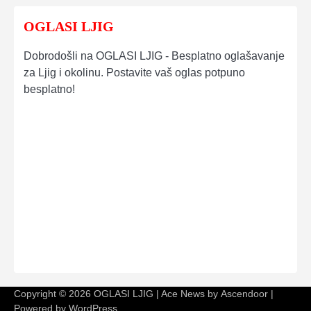
OGLASI LJIG
Dobrodošli na OGLASI LJIG - Besplatno oglašavanje
za Ljig i okolinu. Postavite vaš oglas potpuno
besplatno!
Copyright © 2026
OGLASI LJIG
| Ace News by
Ascendoor
|
Powered by
WordPress
.