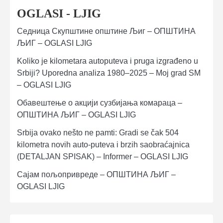
OGLASI - LJIG
Седница Скупштине општине Љиг – ОПШТИНА
ЉИГ – OGLASI LJIG
Koliko je kilometara autoputeva i pruga izgrađeno u
Srbiji? Uporedna analiza 1980–2025 – Moj grad SM
– OGLASI LJIG
Обавештење о акцији сузбијања комараца –
ОПШТИНА ЉИГ – OGLASI LJIG
Srbija ovako nešto ne pamti: Gradi se čak 504
kilometra novih auto-puteva i brzih saobraćajnica
(DETALJAN SPISAK) – Informer – OGLASI LJIG
Сајам пољопривреде – ОПШТИНА ЉИГ –
OGLASI LJIG