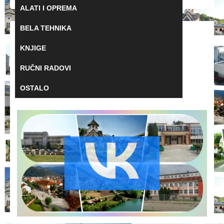
ALATI I OPREMA
BELA TEHNIKA
Oglasi u Ljuboviji na
KNJIGE
VKontaktu
RUČNI RADOVI
Postavite svoj oglas za Ljuboviju na VKontakt
OSTALO
besplatno i brzo!