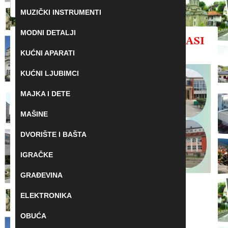
Pretraga:
MUZIČKI INSTRUMENTI
MODNI DETALJI
POSTAVITE OGLAS NA OK-OGLASI
KUĆNI APARATI
LJUBOVIJA
KUĆNI LJUBIMCI
MAJKA I DETE
MAŠINE
DVORIŠTE I BAŠTA
IGRAČKE
GRAĐEVINA
BESPLATNO POSTAVITE SVOJ OGLAS U
ELEKTRONIKA
LJUBOVIJI NA DRUŠTVENOJ MREŽI
ODNOKLASSNIKI.
OBUĆA