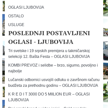
OGLASI LJUBOVIJA
OSTALO
USLUGE
POSLEDNJI POSTAVLJENI
OGLASI - LJUBOVIJA
Tri svetske i 19 srpskih premijera u takmičarskoj
selekciji 12. Bašta Festa – OGLASI LJUBOVIJA
KOMBI PREVOZ i selidbe – brzo, sigurno, povoljno i
najbolje
Lučanski odbornici usvojili odluku o završnom računu
budžeta za prethodnu godinu – OGLASI LJUBOVIJA
K R E D I T 3000 DO 5 MIILION EUR – OGLASI
LJUBOVIJA