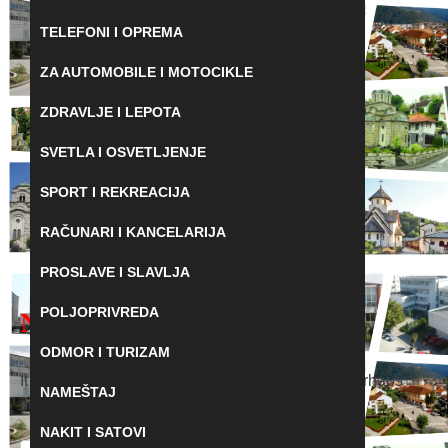
TELEFONI I OPREMA
ZA AUTOMOBILE I MOTOCIKLE
ZDRAVLJE I LEPOTA
SVETLA I OSVETLJENJE
SPORT I REKREACIJA
RAČUNARI I KANCELARIJA
PROSLAVE I SLAVLJA
POLJOPRIVREDA
Nothing Found
ODMOR I TURIZAM
It seems we can’t find what you’re looking for. Perhaps
NAMEŠTAJ
searching can help.
NAKIT I SATOVI