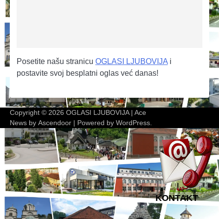
Posetite našu stranicu
OGLASI LJUBOVIJA
i
postavite svoj besplatni oglas već danas!
Copyright © 2026
OGLASI LJUBOVIJA
| Ace
News by
Ascendoor
| Powered by
WordPress
.
KONTAKT