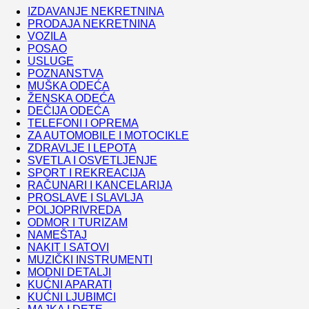
IZDAVANJE NEKRETNINA
PRODAJA NEKRETNINA
VOZILA
POSAO
USLUGE
POZNANSTVA
MUŠKA ODEĆA
ŽENSKA ODEĆA
DEČIJA ODEĆA
TELEFONI I OPREMA
ZA AUTOMOBILE I MOTOCIKLE
ZDRAVLJE I LEPOTA
SVETLA I OSVETLJENJE
SPORT I REKREACIJA
RAČUNARI I KANCELARIJA
PROSLAVE I SLAVLJA
POLJOPRIVREDA
ODMOR I TURIZAM
NAMEŠTAJ
NAKIT I SATOVI
MUZIČKI INSTRUMENTI
MODNI DETALJI
KUĆNI APARATI
KUĆNI LJUBIMCI