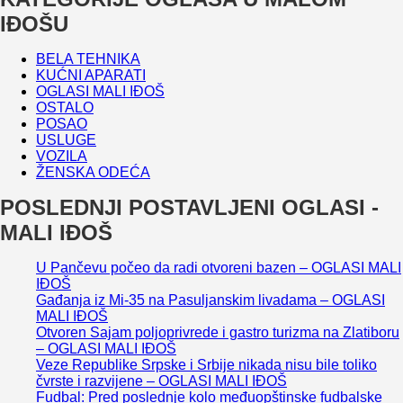
IĐOŠU
BELA TEHNIKA
KUĆNI APARATI
OGLASI MALI IĐOŠ
OSTALO
POSAO
USLUGE
VOZILA
ŽENSKA ODEĆA
POSLEDNJI POSTAVLJENI OGLASI -
MALI IĐOŠ
U Pančevu počeo da radi otvoreni bazen – OGLASI MALI
IĐOŠ
Gađanja iz Mi-35 na Pasuljanskim livadama – OGLASI
MALI IĐOŠ
Otvoren Sajam poljoprivrede i gastro turizma na Zlatiboru
– OGLASI MALI IĐOŠ
Veze Republike Srpske i Srbije nikada nisu bile toliko
čvrste i razvijene – OGLASI MALI IĐOŠ
Fudbal: Pred poslednje kolo međuopštinske fudbalske