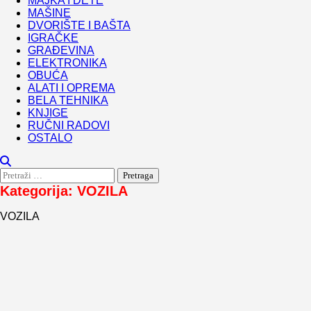
MAJKA I DETE
MAŠINE
DVORIŠTE I BAŠTA
IGRAČKE
GRAĐEVINA
ELEKTRONIKA
OBUĆA
ALATI I OPREMA
BELA TEHNIKA
KNJIGE
RUČNI RADOVI
OSTALO
Pretraga:
Kategorija:
VOZILA
VOZILA