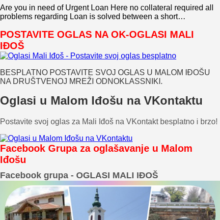
Are you in need of Urgent Loan Here no collateral required all
problems regarding Loan is solved between a short…
POSTAVITE OGLAS NA OK-OGLASI MALI
IĐOŠ
BESPLATNO POSTAVITE SVOJ OGLAS U MALOM IĐOŠU
NA DRUŠTVENOJ MREŽI ODNOKLASSNIKI.
Oglasi u Malom Iđošu na VKontaktu
Postavite svoj oglas za Mali Iđoš na VKontakt besplatno i brzo!
Facebook Grupa za oglašavanje u Malom
Iđošu
Facebook grupa - OGLASI MALI IĐOŠ