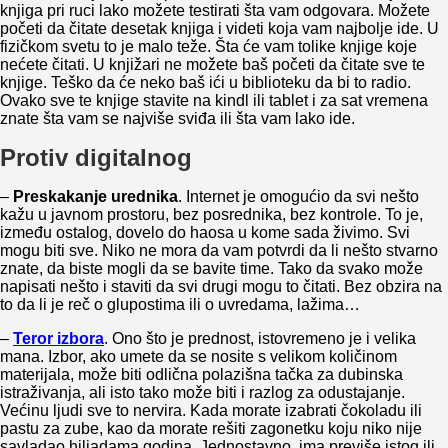
knjiga pri ruci lako možete testirati šta vam odgovara. Možete
početi da čitate desetak knjiga i videti koja vam najbolje ide. U
fizičkom svetu to je malo teže. Šta će vam tolike knjige koje
nećete čitati. U knjižari ne možete baš početi da čitate sve te
knjige. Teško da će neko baš ići u biblioteku da bi to radio.
Ovako sve te knjige stavite na kindl ili tablet i za sat vremena
znate šta vam se najviše sviđa ili šta vam lako ide.
Protiv digitalnog
–
Preskakanje urednika
. Internet je omogućio da svi nešto
kažu u javnom prostoru, bez posrednika, bez kontrole. To je,
između ostalog, dovelo do haosa u kome sada živimo. Svi
mogu biti sve. Niko ne mora da vam potvrdi da li nešto stvarno
znate, da biste mogli da se bavite time. Tako da svako može
napisati nešto i staviti da svi drugi mogu to čitati. Bez obzira na
to da li je reč o glupostima ili o uvredama, lažima…
–
Teror izbora
. Ono što je prednost, istovremeno je i velika
mana. Izbor, ako umete da se nosite s velikom količinom
materijala, može biti odlična polazišna tačka za dubinska
istraživanja, ali isto tako može biti i razlog za odustajanje.
Većinu ljudi sve to nervira. Kada morate izabrati čokoladu ili
pastu za zube, kao da morate rešiti zagonetku koju niko nije
savladao hiljadama godina. Jednostavno, ima previše istog ili