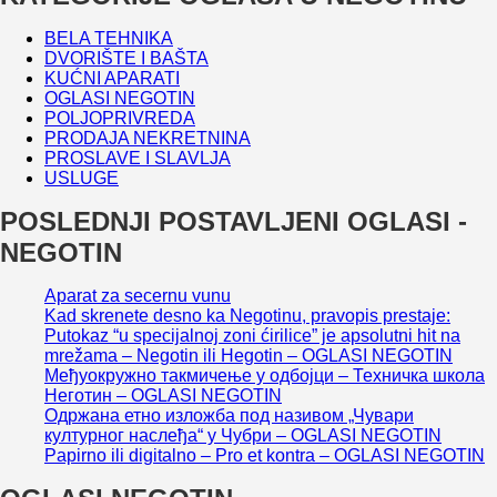
BELA TEHNIKA
DVORIŠTE I BAŠTA
KUĆNI APARATI
OGLASI NEGOTIN
POLJOPRIVREDA
PRODAJA NEKRETNINA
PROSLAVE I SLAVLJA
USLUGE
POSLEDNJI POSTAVLJENI OGLASI -
NEGOTIN
Aparat za secernu vunu
Kad skrenete desno ka Negotinu, pravopis prestaje:
Putokaz “u specijalnoj zoni ćirilice” je apsolutni hit na
mrežama – Negotin ili Hegotin – OGLASI NEGOTIN
Међуокружно такмичење у одбојци – Техничка школа
Неготин – OGLASI NEGOTIN
Одржана етно изложба под називом „Чувари
културног наслеђа“ у Чубри – OGLASI NEGOTIN
Papirno ili digitalno – Pro et kontra – OGLASI NEGOTIN