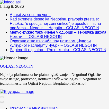
Skip
aug 8, 2026
to
Aparat za secernu vunu
content
Kad skrenete desno ka Negotinu, pravopis prestaje:
Putokaz “u specijalnoj zoni ćirilice” je apsolutni hit na
mrežama – Negotin ili Hegotin – OGLASI NEGOTIN
Међуокружно такмичење у одбојци – Техничка школа
Неготин – OGLASI NEGOTIN
Одржана етно изложба под називом „Чувари
културног наслеђа“ у Чубри – OGLASI NEGOTIN
Papirno ili digitalno – Pro et kontra – OGLASI NEGOTIN
OGLASI NEGOTIN
Najbolja platforma za besplatno oglašavanje u Negotinu! Oglasite
svoje usluge, proizvode, kontakte i više – svi oglasi u Negotinu na
jednom mestu, na Oglasi Negotin. Besplatno i efikasno!
IZDAVANJE NEKRETNINA