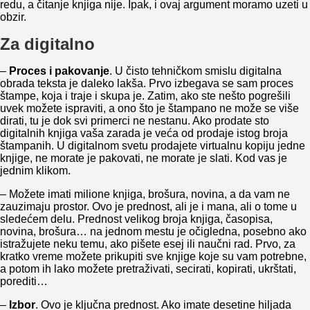
redu, a čitanje knjiga nije. Ipak, i ovaj argument moramo uzeti u
obzir.
Za digitalno
–
Proces i pakovanje
. U čisto tehničkom smislu digitalna
obrada teksta je daleko lakša. Prvo izbegava se sam proces
štampe, koja i traje i skupa je. Zatim, ako ste nešto pogrešili
uvek možete ispraviti, a ono što je štampano ne može se više
dirati, tu je dok svi primerci ne nestanu. Ako prodate sto
digitalnih knjiga vaša zarada je veća od prodaje istog broja
štampanih. U digitalnom svetu prodajete virtualnu kopiju jedne
knjige, ne morate je pakovati, ne morate je slati. Kod vas je
jednim klikom.
– Možete imati milione knjiga, brošura, novina, a da vam ne
zauzimaju prostor. Ovo je prednost, ali je i mana, ali o tome u
sledećem delu. Prednost velikog broja knjiga, časopisa,
novina, brošura… na jednom mestu je očigledna, posebno ako
istražujete neku temu, ako pišete esej ili naučni rad. Prvo, za
kratko vreme možete prikupiti sve knjige koje su vam potrebne,
a potom ih lako možete pretraživati, secirati, kopirati, ukrštati,
porediti…
–
Izbor
. Ovo je ključna prednost. Ako imate desetine hiljada