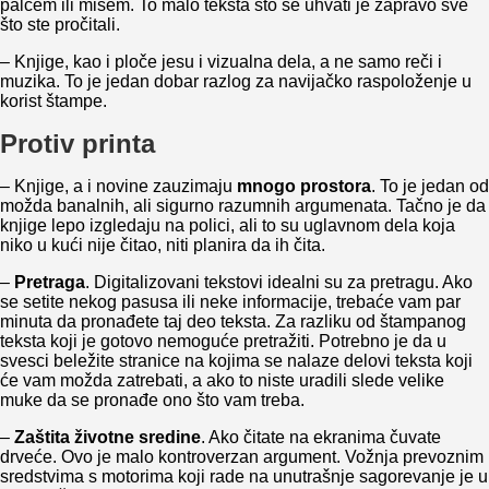
palcem ili mišem. To malo teksta što se uhvati je zapravo sve
što ste pročitali.
– Knjige, kao i ploče jesu i vizualna dela, a ne samo reči i
muzika. To je jedan dobar razlog za navijačko raspoloženje u
korist štampe.
Protiv printa
– Knjige, a i novine zauzimaju
mnogo prostora
. To je jedan od
možda banalnih, ali sigurno razumnih argumenata. Tačno je da
knjige lepo izgledaju na polici, ali to su uglavnom dela koja
niko u kući nije čitao, niti planira da ih čita.
–
Pretraga
. Digitalizovani tekstovi idealni su za pretragu. Ako
se setite nekog pasusa ili neke informacije, trebaće vam par
minuta da pronađete taj deo teksta. Za razliku od štampanog
teksta koji je gotovo nemoguće pretražiti. Potrebno je da u
svesci beležite stranice na kojima se nalaze delovi teksta koji
će vam možda zatrebati, a ako to niste uradili slede velike
muke da se pronađe ono što vam treba.
–
Zaštita životne sredine
. Ako čitate na ekranima čuvate
drveće. Ovo je malo kontroverzan argument. Vožnja prevoznim
sredstvima s motorima koji rade na unutrašnje sagorevanje je u