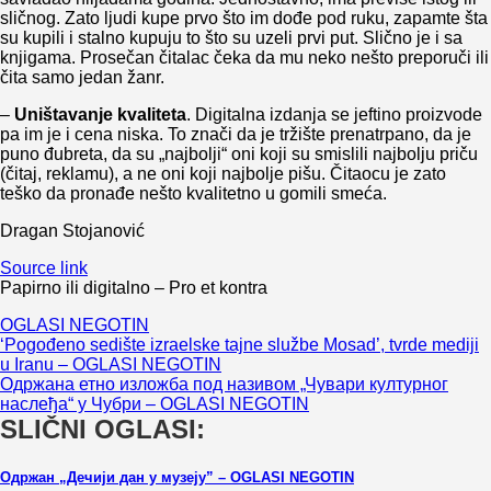
sličnog. Zato ljudi kupe prvo što im dođe pod ruku, zapamte šta
su kupili i stalno kupuju to što su uzeli prvi put. Slično je i sa
knjigama. Prosečan čitalac čeka da mu neko nešto preporuči ili
čita samo jedan žanr.
–
Uništavanje kvaliteta
. Digitalna izdanja se jeftino proizvode
pa im je i cena niska. To znači da je tržište prenatrpano, da je
puno đubreta, da su „najbolji“ oni koji su smislili najbolju priču
(čitaj, reklamu), a ne oni koji najbolje pišu. Čitaocu je zato
teško da pronađe nešto kvalitetno u gomili smeća.
Dragan Stojanović
Source link
Papirno ili digitalno – Pro et kontra
OGLASI NEGOTIN
Navigacija
‘Pogođeno sedište izraelske tajne službe Mosad’, tvrde mediji
u Iranu – OGLASI NEGOTIN
članaka
Одржана етно изложба под називом „Чувари културног
наслеђа“ у Чубри – OGLASI NEGOTIN
SLIČNI OGLASI:
Одржан „Дечији дан у музеју” – OGLASI NEGOTIN