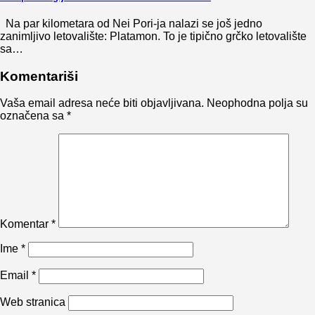
Na par kilometara od Nei Pori-ja nalazi se još jedno
zanimljivo letovalište: Platamon. To je tipično grčko letovalište
sa…
Komentariši
Vaša email adresa neće biti objavljivana.
Neophodna polja su
označena sa
*
Komentar
*
Ime
*
Email
*
Web stranica