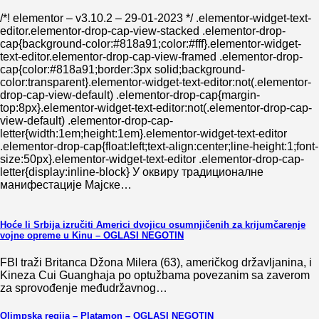
/*! elementor – v3.10.2 – 29-01-2023 */ .elementor-widget-text-
editor.elementor-drop-cap-view-stacked .elementor-drop-
cap{background-color:#818a91;color:#fff}.elementor-widget-
text-editor.elementor-drop-cap-view-framed .elementor-drop-
cap{color:#818a91;border:3px solid;background-
color:transparent}.elementor-widget-text-editor:not(.elementor-
drop-cap-view-default) .elementor-drop-cap{margin-
top:8px}.elementor-widget-text-editor:not(.elementor-drop-cap-
view-default) .elementor-drop-cap-
letter{width:1em;height:1em}.elementor-widget-text-editor
.elementor-drop-cap{float:left;text-align:center;line-height:1;font-
size:50px}.elementor-widget-text-editor .elementor-drop-cap-
letter{display:inline-block} У оквиру традиционалне
манифестације Мајске…
Hoće li Srbija izručiti Americi dvojicu osumnjičenih za krijumčarenje
vojne opreme u Kinu – OGLASI NEGOTIN
FBI traži Britanca Džona Milera (63), američkog državljanina, i
Kineza Cui Guanghaja po optužbama povezanim sa zaverom
za sprovođenje međudržavnog…
Olimpska regija – Platamon – OGLASI NEGOTIN