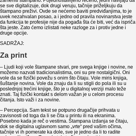
zameniti štampano. Pojednostavljeno rečeno, jedni navijaju da
se sve digitalizuje, dok drugi veruju, tačnije priželjkuju da
štampano preživi. Ovde se nećemo baviti predviđanjima, to je
uvek nezahvalan posao, a i jedno od pravila novinarstva jeste
da funkcija te profesije nije da pogađa šta će biti, već da ispriča
šta jeste. Zato ćemo izlistati neke razloge za i protiv jedne i
druge opcije.
SADRŽAJ:
Za print
– Ljudi koji vole štampane stvari, pre svega knjige i novine, ne
možemo nazvati tradicionalistima, oni su pre nostalgični. Oni
vole da se fizički povežu s onim što čitaju. Vole miris knjiga,
šuštanje novina. Vole da znaju da li su stigli do pola ili su u
poslednjoj trećini knjige, što je u digitalnoj verziji malo teže
znati. Taj fizički kontakt s delom važan je u celom procesu
čitanja. Isto važi i za novine.
– Percepcija. Sam tekst se potpuno drugačije prihvata u
zavisnosti od toga da li se čita u printu ili na ekranima.
Posebno kada je reč o vestima. Štampana izdanja se čitaju,
dok se digitalna uglavnom samo „vrte“ pred vašim očima,
tačnije vi ih pomerate ka dole, sve je jedno da li to radite