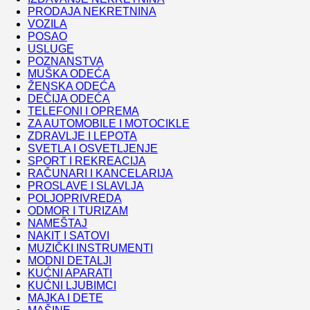
PRODAJA NEKRETNINA
VOZILA
POSAO
USLUGE
POZNANSTVA
MUŠKA ODEĆA
ŽENSKA ODEĆA
DEČIJA ODEĆA
TELEFONI I OPREMA
ZA AUTOMOBILE I MOTOCIKLE
ZDRAVLJE I LEPOTA
SVETLA I OSVETLJENJE
SPORT I REKREACIJA
RAČUNARI I KANCELARIJA
PROSLAVE I SLAVLJA
POLJOPRIVREDA
ODMOR I TURIZAM
NAMEŠTAJ
NAKIT I SATOVI
MUZIČKI INSTRUMENTI
MODNI DETALJI
KUĆNI APARATI
KUĆNI LJUBIMCI
MAJKA I DETE