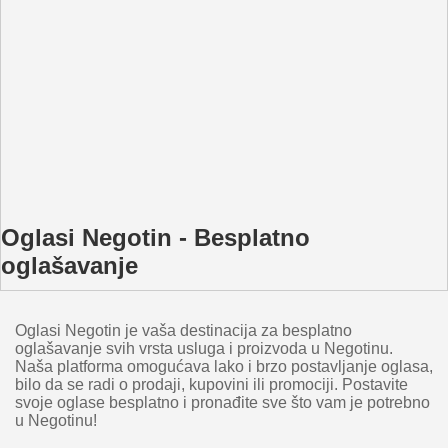
Oglasi Negotin - Besplatno
oglašavanje
Oglasi Negotin je vaša destinacija za besplatno
oglašavanje svih vrsta usluga i proizvoda u Negotinu.
Naša platforma omogućava lako i brzo postavljanje oglasa,
bilo da se radi o prodaji, kupovini ili promociji. Postavite
svoje oglase besplatno i pronađite sve što vam je potrebno
u Negotinu!