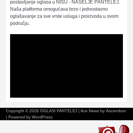
postavljanje oglasa u NIŠU - NASELJE PANTELEJ.
Naša platforma omogućava brzo i jednostavno
oglašavanje za sve vrste usluga i proizvoda u ovom
području.
Copyright © 2026
OGLASI PANTELEJ
| Ace News by
Ascendoor
| Powered by
WordPress
.