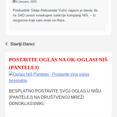
9 Januara, 2025
Predsednik Srbije Aleksandar Vučić najavio je danas da
će SAD uvesti sveukupne sankcije kompaniji NIS. – Iz
razgovora koje sam imao sa Hoze…
Navigacija
Stariji članci
člancima
POSTAVITE OGLAS NA OK-OGLASI NIŠ
(PANTELEJ)
BESPLATNO POSTAVITE SVOJ OGLAS U NIŠU
(PANTELEJ) NA DRUŠTVENOJ MREŽI
ODNOKLASSNIKI.