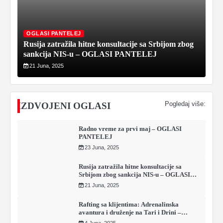
OGLASI PANTELEJ
Rusija zatražila hitne konsultacije sa Srbijom zbog
sankcija NIS-u – OGLASI PANTELEJ
21 Juna, 2025
Pogledaj više:
IZDVOJENI OGLASI
Radno vreme za prvi maj – OGLASI
PANTELEJ
23 Juna, 2025
Rusija zatražila hitne konsultacije sa
Srbijom zbog sankcija NIS-u – OGLASI
PANTELEJ
21 Juna, 2025
Rafting sa klijentima: Adrenalinska
avantura i druženje na Tari i Drini –
OGLASI PANTELEJ