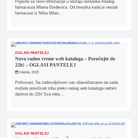
Pojavile se nove informacije u slučaju nestanka mladog
farmaceuta Milana Đorđevića. Od trenutka kada je nestali
farmaceut iz Ništa Milan…
OGLASI PANTELEJ
Novo radno vreme web kataloga – Poručujte do
22h! – OGLASI PANTELEJ
3 Aprila, 2025
Poštovani, Sa zadovoljstvom vas obaveštavamo da sada
možete poručivati robu preko našeg web kataloga radnim
danima do 22h! Sva roba…
OGLASI PANTELEJ