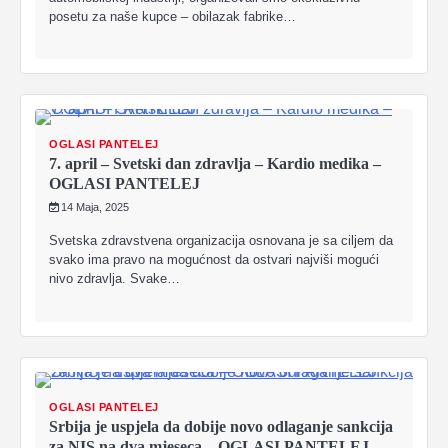
posetu za naše kupce – obilazak fabrike…
OGLASI PANTELEJ
7. april – Svetski dan zdravlja – Kardio medika –
OGLASI PANTELEJ
14 Maja, 2025
Svetska zdravstvena organizacija osnovana je sa ciljem da
svako ima pravo na mogućnost da ostvari najviši mogući
nivo zdravlja. Svake…
OGLASI PANTELEJ
Srbija je uspjela da dobije novo odlaganje sankcija
za NIS na dva mjeseca – OGLASI PANTELEJ