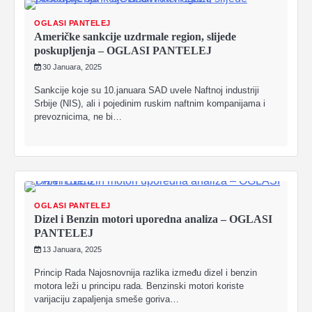
OGLASI PANTELEJ
Američke sankcije uzdrmale region, slijede
poskupljenja – OGLASI PANTELEJ
30 Januara, 2025
Sankcije koje su 10.januara SAD uvele Naftnoj industriji
Srbije (NIS), ali i pojedinim ruskim naftnim kompanijama i
prevoznicima, ne bi…
OGLASI PANTELEJ
Dizel i Benzin motori uporedna analiza – OGLASI
PANTELEJ
13 Januara, 2025
Princip Rada Najosnovnija razlika između dizel i benzin
motora leži u principu rada. Benzinski motori koriste
varijaciju zapaljenja smeše goriva…