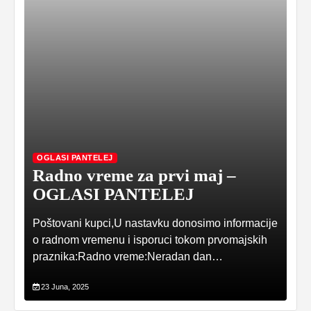
OG
Ru
OGLASI PANTELEJ
ko
Radno vreme za prvi maj –
s
OGLASI PANTELEJ
P
Poštovani kupci,U nastavku donosimo informacije
o
o radnom vremenu i isporuci tokom prvomajskih
Rus
praznika:Radno vreme:Neradan dan…
Srb
23 Juna, 2025
21