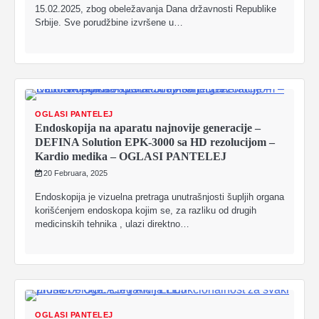
15.02.2025, zbog obeležavanja Dana državnosti Republike
Srbije. Sve porudžbine izvršene u…
OGLASI PANTELEJ
Endoskopija na aparatu najnovije generacije –
DEFINA Solution EPK‑3000 sa HD rezolucijom –
Kardio medika – OGLASI PANTELEJ
20 Februara, 2025
Endoskopija je vizuelna pretraga unutrašnjosti šupljih organa
korišćenjem endoskopa kojim se, za razliku od drugih
medicinskih tehnika , ulazi direktno…
OGLASI PANTELEJ