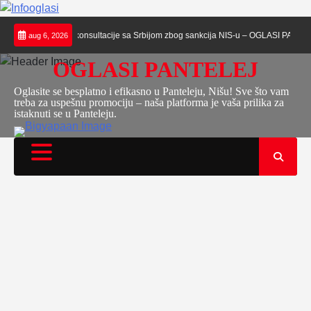
Skip
ažila hitne konsultacije sa Srbijom zbog sankcija NIS-u – OGLASI PANTELEJ
Ra
aug 6, 2026
to
content
OGLASI PANTELEJ
Oglasite se besplatno i efikasno u Panteleju, Nišu! Sve što vam
treba za uspešnu promociju – naša platforma je vaša prilika za
istaknuti se u Panteleju.