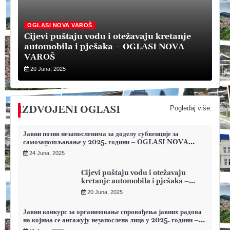
OGLASI NOVA VAROŠ
Cijevi puštaju vodu i otežavaju kretanje
automobila i pješaka – OGLASI NOVA
VAROŠ
20 Juna, 2025
IZDVOJENI OGLASI
Pogledaj više:
Јавни позив незапосленима за доделу субвенције за
самозапошљавање у 2025. години – OGLASI NOVA
VAROŠ
24 Juna, 2025
Cijevi puštaju vodu i otežavaju
kretanje automobila i pješaka –
OGLASI NOVA VAROŠ
20 Juna, 2025
Јавни конкурс за организовање спровођења јавних радова
на којима се ангажују незапослена лица у 2025. години –
OGLASI NOVA VAROŠ