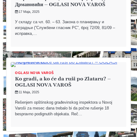
Дрмановићи – OGLASI NOVA VAROŠ
17 Maja, 2025
У складу са чл. 60. – 63. Закона о планирању и
изградњи (”Службени гласник РС”, број 72/09, 81/09 –
исправка,…
OGLASI NOVA VAROŠ
Ko gradi, a ko će da ruši po Zlataru? –
OGLASI NOVA VAROŠ
11 Maja, 2025
Rešenjem opštinskog građevinskog inspektora u Novoj
Varoši za mesec dana trebalo bi da počne rušenje 18
bespravno podignutih objekata. Reč…