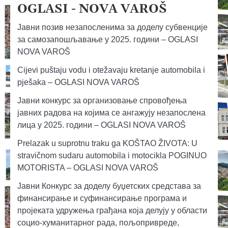
OGLASI - NOVA VAROŠ
Јавни позив незапосленима за доделу субвенције
за самозапошљавање у 2025. години – OGLASI
NOVA VAROŠ
Cijevi puštaju vodu i otežavaju kretanje automobila i
pješaka – OGLASI NOVA VAROŠ
Јавни конкурс за организовање спровођења
јавних радова на којима се ангажују незапослена
лица у 2025. години – OGLASI NOVA VAROŠ
Prelazak u suprotnu traku ga KOŠTAO ŽIVOTA: U
stravičnom sudaru automobila i motocikla POGINUO
MOTORISTA – OGLASI NOVA VAROŠ
Јавни Конкурс за доделу буџетских средстава за
финансирање и суфинансирање програма и
пројеката удружења грађана која делују у области
социо-хуманитарног рада, пољопривреде,