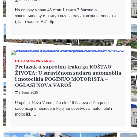
На основу члана 43 став 1 тачка 7 Закона о
запошљавању и осигурању за случај незапослености
(„Сл. гласник РС“, бр.…
OGLASI NOVA VAROŠ
Prelazak u suprotnu traku ga KOŠTAO
ŽIVOTA: U stravičnom sudaru automobila
i motocikla POGINUO MOTORISTA –
OGLASI NOVA VAROŠ
7 Juna, 2025
U opštini Nova Varoš juče oko 18 časova došlo je do
saobraćajne nesreće u kojoj su učestvovali automobil i
motocikl. …