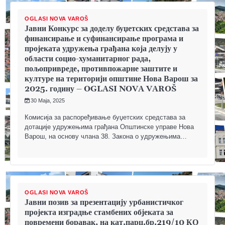
OGLASI NOVA VAROŠ
Јавни Конкурс за доделу буџетских средстава за
финансирање и суфинансирање програма и
пројеката удружења грађана која делују у
области социо-хуманитарног рада,
пољопривреде, противпожарне заштите и
културе на територији општине Нова Варош за
2025. годину – OGLASI NOVA VAROŠ
30 Maja, 2025
Комисија за распоређивање буџетских средстава за
дотације удружењима грађана Општинске управе Нова
Варош, на основу члана 38. Закона о удружењима…
OGLASI NOVA VAROŠ
Јавни позив за презентацију урбанистичког
пројекта изградње стамбених објеката за
повремени боравак, на кат.парц.бр.219/10 КО