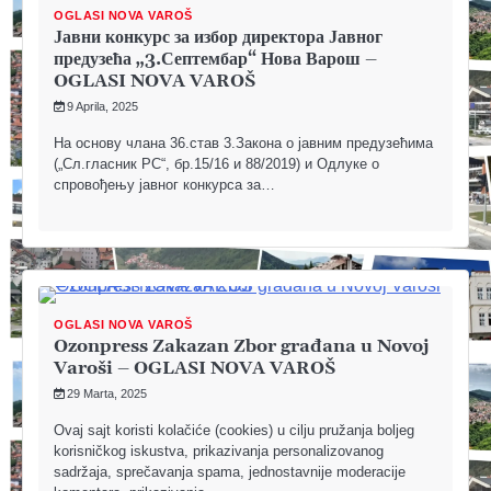
OGLASI NOVA VAROŠ
Јавни конкурс за избор директора Јавног
предузећа „3.Септембар“ Нова Варош –
OGLASI NOVA VAROŠ
9 Aprila, 2025
На основу члана 36.став 3.Закона о јавним предузећима
(„Сл.гласник РС“, бр.15/16 и 88/2019) и Одлуке о
спровођењу јавног конкурса за…
OGLASI NOVA VAROŠ
Ozonpress Zakazan Zbor građana u Novoj
Varoši – OGLASI NOVA VAROŠ
29 Marta, 2025
Ovaj sajt koristi kolačiće (cookies) u cilju pružanja boljeg
korisničkog iskustva, prikazivanja personalizovanog
sadržaja, sprečavanja spama, jednostavnije moderacije