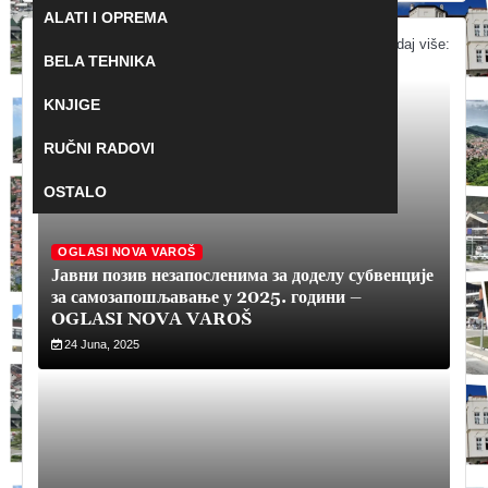
ALATI I OPREMA
AKTUELNI OGLASI
Pogledaj više:
BELA TEHNIKA
KNJIGE
RUČNI RADOVI
OSTALO
OGLASI NOVA VAROŠ
Јавни позив незапосленима за доделу субвенције
за самозапошљавање у 2025. години –
OGLASI NOVA VAROŠ
24 Juna, 2025