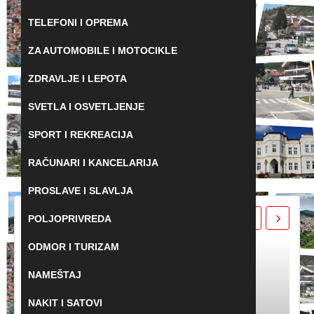
TELEFONI I OPREMA
ZA AUTOMOBILE I MOTOCIKLE
ZDRAVLJE I LEPOTA
SVETLA I OSVETLJENJE
SPORT I REKREACIJA
RAČUNARI I KANCELARIJA
PROSLAVE I SLAVLJA
POSLEDNJI OGLASI
POLJOPRIVREDA
ODMOR I TURIZAM
NAMEŠTAJ
NAKIT I SATOVI