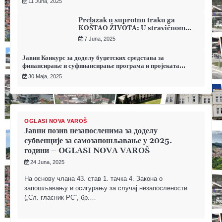
11 Juna, 2025
Prelazak u suprotnu traku ga
KOŠTAO ŽIVOTA: U stravičnom
sudaru automobila i motocikla
7 Juna, 2025
POGINUO MOTORISTA – OGLASI
NOVA VAROŠ
Јавни Конкурс за доделу буџетских средстава за
финансирање и суфинансирање програма и пројеката
удружења грађана која делују у области социо-
30 Maja, 2025
хуманитарног рада, пољопривреде, противпожарне заштите
и културе на територији општине Нова Варош за 2025.
годину – OGLASI NOVA VAROŠ
OGLASI NOVA VAROŠ
Јавни позив незапосленима за доделу
субвенције за самозапошљавање у 2025.
години – OGLASI NOVA VAROŠ
24 Juna, 2025
На основу члана 43. став 1. тачка 4. Закона о
запошљавању и осигурању за случај незапослености
(„Сл. гласник РС“, бр.…