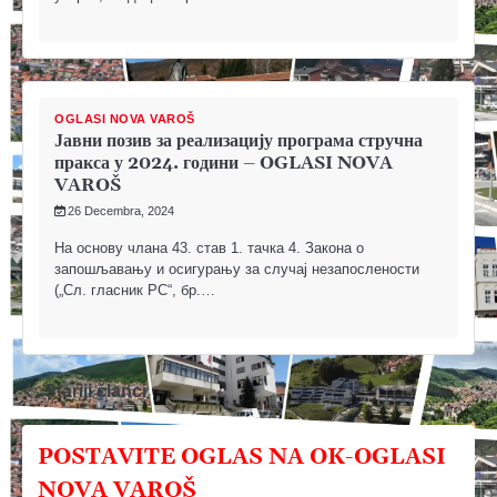
OGLASI NOVA VAROŠ
Јавни позив за реализацију програма стручна
пракса у 2024. години – OGLASI NOVA
VAROŠ
26 Decembra, 2024
На основу члана 43. став 1. тачка 4. Закона о
запошљавању и осигурању за случај незапослености
(„Сл. гласник РС“, бр.…
Navigacija
Stariji članci
člancima
POSTAVITE OGLAS NA OK-OGLASI
NOVA VAROŠ