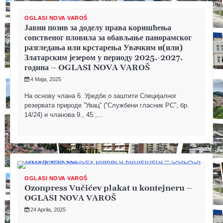
OGLASI NOVA VAROŠ
Јавни позив за доделу права коришћења
сопственог пловила за обављање панорамског
разгледања или крстарења Увачким и(или)
Златарским језером у периоду 2025.-2027.
година – OGLASI NOVA VAROŠ
4 Maja, 2025
На основу члана 6. Уредбе о заштити Специјалног
резервата природе ”Увац” (”Службени гласник РС”, бр.
14/24) и чланова 9., 45.,…
OGLASI NOVA VAROŠ
Ozonpress Vučićev plakat u kontejneru –
OGLASI NOVA VAROŠ
24 Aprila, 2025