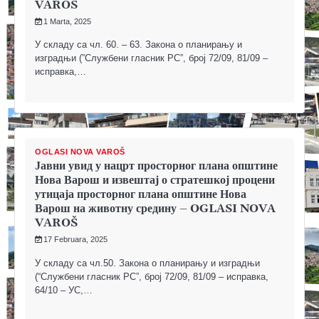
VAROŠ
1 Marta, 2025
У складу са чл. 60. – 63. Закона о планирању и
изградњи (”Службени гласник РС”, број 72/09, 81/09 –
исправка,…
OGLASI NOVA VAROŠ
Јавни увид у нацрт просторног плана општине
Нова Варош и извештај о стратешкој процени
утицаја просторног плана општине Нова
Варош на животну средину – OGLASI NOVA
VAROŠ
17 Februara, 2025
У складу са чл.50. Закона о планирању и изградњи
(“Службени гласник РС”, број 72/09, 81/09 – исправка,
64/10 – УС,…