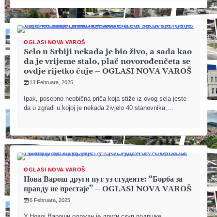
OGLASI NOVA VAROŠ
Selo u Srbiji nekada je bio živo, a sada kao
da je vrijeme stalo, plač novorođenčeta se
ovdje rijetko čuje – OGLASI NOVA VAROŠ
13 Februara, 2025
Ipak, posebno neobična priča koja stiže iz ovog sela jeste
da u zgradi u kojoj je nekada živjelo 40 stanovnika,…
OGLASI NOVA VAROŠ
Нова Варош други пут уз студенте: “Борба за
правду не престаје” – OGLASI NOVA VAROŠ
6 Februara, 2025
У Новој Вароши одржан је други скуп подршке