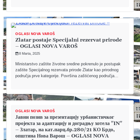
OGLASI NOVA VAROŠ
Zlatar postaje Specijalni rezervat prirode
– OGLASI NOVA VAROŠ
8 Marta, 2025
Ministarstvo zaštite životne sredine pokrenulo je postupak
zaštite Specijalnog rezervata prirode Zlatar kao prirodnog
područja prve kategorije. Površina zaštićenog područja…
OGLASI NOVA VAROŠ
Јавни позив за презентацију урбанистичког
пројекта за адаптацију и доградњу хотела "IN"
– Златар, на кат.парц.бр.280/21 КО Брдо,
општина Нова Варош – OGLASI NOVA