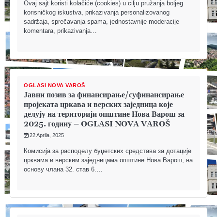
Ovaj sajt koristi kolačiće (cookies) u cilju pružanja boljeg
korisničkog iskustva, prikazivanja personalizovanog
sadržaja, sprečavanja spama, jednostavnije moderacije
komentara, prikazivanja…
OGLASI NOVA VAROŠ
Јавни позив за финансирање/суфинансирање
пројеката цркава и верских заједница које
делују на територији општине Нова Варош за
2025. годину – OGLASI NOVA VAROŠ
22 Aprila, 2025
Комисија за расподелу буџетских средстава за дотације
црквама и верским заједницама општине Нова Варош, на
основу члана 32. став 6.…