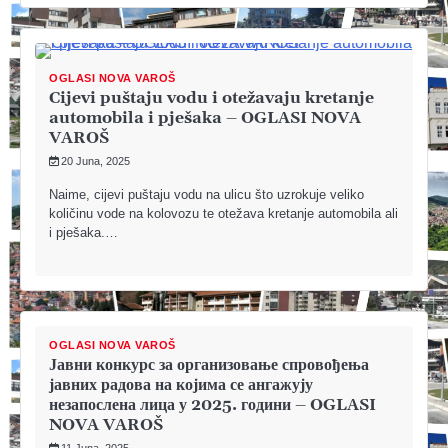
OGLASI NOVA VAROŠ
Cijevi puštaju vodu i otežavaju kretanje
automobila i pješaka – OGLASI NOVA
VAROŠ
20 Juna, 2025
Naime, cijevi puštaju vodu na ulicu što uzrokuje veliko
količinu vode na kolovozu te otežava kretanje automobila ali
i pješaka.…
OGLASI NOVA VAROŠ
Јавни конкурс за организовање спровођења
јавних радова на којима се ангажују
незапослена лица у 2025. години – OGLASI
NOVA VAROŠ
11 Juna, 2025