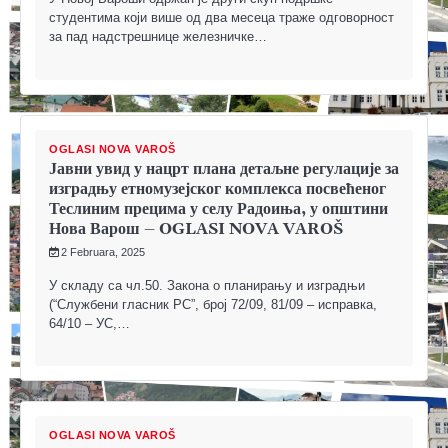
студентима који више од два месеца траже одговорност
за пад надстрешнице железничке…
OGLASI NOVA VAROŠ
Јавни увид у нацрт плана детаљне регулације за
изградњу етномузејског комплекса посвећеног
Теслиним прецима у селу Радоиња, у општини
Нова Варош – OGLASI NOVA VAROŠ
2 Februara, 2025
У складу са чл.50. Закона о планирању и изградњи
(“Службени гласник РС”, број 72/09, 81/09 – исправка,
64/10 – УС,…
OGLASI NOVA VAROŠ