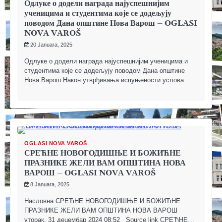
Одлуке о додели награда најуспешнијим
ученицима и студентима које се додељују
поводом Дана општине Нова Варош – OGLASI
NOVA VAROŠ
20 Januara, 2025
Одлуке о додели награда најуспешнијим ученицима и
студентима које се додељују поводом Дана општине
Нова Варош Након утврђивања испуњености услова…
OGLASI NOVA VAROŠ
СРЕЋНЕ НОВОГОДИШЊЕ И БОЖИЋНЕ
ПРАЗНИКЕ ЖЕЛИ ВАМ ОПШТИНА НОВА
ВАРОШ – OGLASI NOVA VAROŠ
8 Januara, 2025
Насловна СРЕЋНЕ НОВОГОДИШЊЕ И БОЖИЋНЕ
ПРАЗНИКЕ ЖЕЛИ ВАМ ОПШТИНА НОВА ВАРОШ
уторак, 31 децембар 2024 08:52 Source link СРЕЋНЕ…