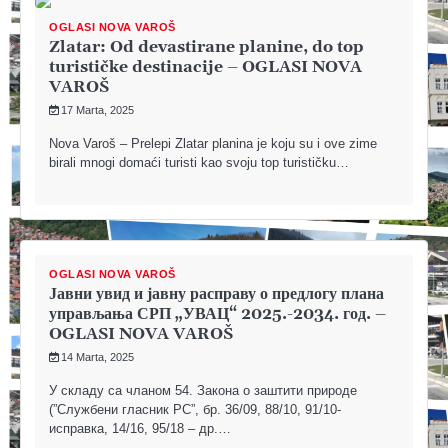
OGLASI NOVA VAROŠ
Zlatar: Od devastirane planine, do top
turističke destinacije – OGLASI NOVA
VAROŠ
17 Marta, 2025
Nova Varoš – Prelepi Zlatar planina je koju su i ove zime
birali mnogi domaći turisti kao svoju top turističku…
OGLASI NOVA VAROŠ
Јавни увид и јавну расправу о предлогу плана
управљања СРП „УВАЦ“ 2025.-2034. год. –
OGLASI NOVA VAROŠ
14 Marta, 2025
У складу са чланом 54. Закона о заштити природе
(”Службени гласник РС”, бр. 36/09, 88/10, 91/10-
исправка, 14/16, 95/18 – др.…