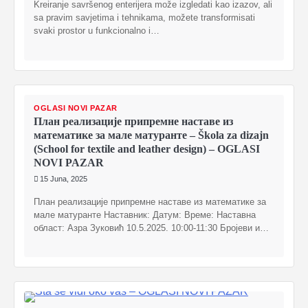
Kreiranje savršenog enterijera može izgledati kao izazov, ali
sa pravim savjetima i tehnikama, možete transformisati
svaki prostor u funkcionalno i…
OGLASI NOVI PAZAR
План реализације припремне наставе из
математике за мале матуранте – Škola za dizajn
(School for textile and leather design) – OGLASI
NOVI PAZAR
15 Juna, 2025
План реализације припремне наставе из математике за
мале матуранте Наставник: Датум: Време: Наставна
област: Азра Зуковић 10.5.2025. 10:00-11:30 Бројеви и…