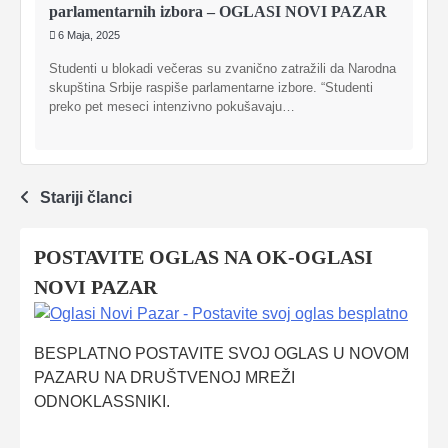
parlamentarnih izbora – OGLASI NOVI PAZAR
6 Maja, 2025
Studenti u blokadi večeras su zvanično zatražili da Narodna
skupština Srbije raspiše parlamentarne izbore. “Studenti
preko pet meseci intenzivno pokušavaju…
Navigacija
Stariji članci
člancima
POSTAVITE OGLAS NA OK-OGLASI
NOVI PAZAR
BESPLATNO POSTAVITE SVOJ OGLAS U NOVOM
PAZARU NA DRUŠTVENOJ MREŽI
ODNOKLASSNIKI.