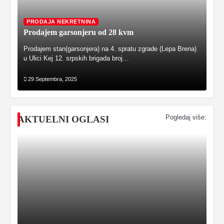
PRODAJA NEKRETNINA
Prodajem garsonjeru od 28 kvm
Prodajem stan(garsonjera) na 4. spratu zgrade (Lepa Brena)
u Ulici Kej 12. srpskih brigada broj…
29 Septembra, 2025
Pogledaj više:
AKTUELNI OGLASI