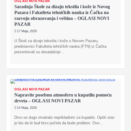
OGLASI NOVI PAZAR
Saradnja Škole za dizajn tekstila i kože iz Novog
Pazara i Fakulteta tehničkih nauka iz Čačka na
razvoju obrazovanja i veština – OGLASI NOVI
PAZAR
17 Maja, 2025
U Školi za dizajn tekstila i kože u Novom Pazaru,
predstavnici Fakulteta tehničkih nauka (FTN) iz Čačka
prezentovali su dosadašnje…
OGLASI NOVI PAZAR
Napravite posebnu atmosferu u kupatilu pomoću
drveta – OGLASI NOVI PAZAR
14 Maja, 2025
Drvo se dugo smatralo neprikladnim za kupatilo. Opšti stav
je bio da bi buđ brzo počela da bude problem. Ovo…