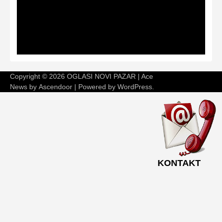
Copyright © 2026
OGLASI NOVI PAZAR
| Ace
News by
Ascendoor
| Powered by
WordPress
.
KONTAKT