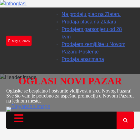
Skip
Na prodaju plac na Zlataru
to
Prodaja placa na Zlataru
content
Prodajem garsonjeru od 28
kvm
aug 7, 2026
Prodajem zemljište u Novom
Pazaru-Postenje
Prodaja apartmana
OGLASI NOVI PAZAR
Oglasite se besplatno i ostvarite vidljivost u srcu Novog Pazara!
Sve što vam je potrebno za uspešnu promociju u Novom Pazaru,
na jednom mestu.