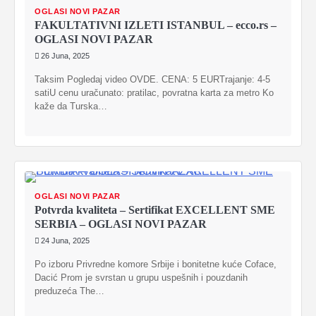
OGLASI NOVI PAZAR
FAKULTATIVNI IZLETI ISTANBUL – ecco.rs –
OGLASI NOVI PAZAR
26 Juna, 2025
Taksim Pogledaj video OVDE. CENA: 5 EURTrajanje: 4-5
satiU cenu uračunato: pratilac, povratna karta za metro Ko
kaže da Turska…
OGLASI NOVI PAZAR
Potvrda kvaliteta – Sertifikat EXCELLENT SME
SERBIA – OGLASI NOVI PAZAR
24 Juna, 2025
Po izboru Privredne komore Srbije i bonitetne kuće Coface,
Dacić Prom je svrstan u grupu uspešnih i pouzdanih
preduzeća The…