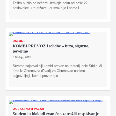
Teško bi bilo po nečemu izdvojiti neku od naše 22
poslovnice u tri države, jer svaka je i nama i…
USLUGE
KOMBI PREVOZ i selidbe – brzo, sigurno,
povoljno
8 Maja, 2025
Stvarno najpovoljniji kombi prevoz na teritoriji cele Srbije Mi
smo iz Obrenovca (Rvati) za Obrenovac nudimo
najpovoljniji, kombi prevoz (po…
OGLASI NOVI PAZAR
Studenti u blokadi zvanično zatražili raspisivanje