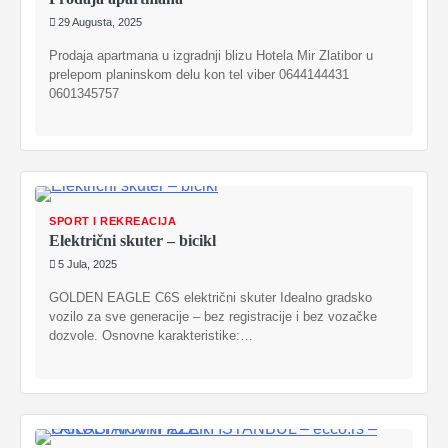
29 Augusta, 2025
Prodaja apartmana u izgradnji blizu Hotela Mir Zlatibor u
prelepom planinskom delu kon tel viber 0644144431
0601345757
SPORT I REKREACIJA
Električni skuter – bicikl
5 Jula, 2025
GOLDEN EAGLE C6S električni skuter Idealno gradsko
vozilo za sve generacije – bez registracije i bez vozačke
dozvole. Osnovne karakteristike:…