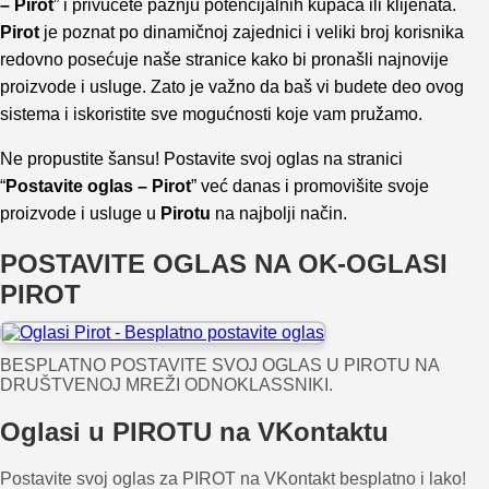
– Pirot
” i privučete pažnju potencijalnih kupaca ili klijenata.
Pirot
je poznat po dinamičnoj zajednici i veliki broj korisnika
redovno posećuje naše stranice kako bi pronašli najnovije
proizvode i usluge. Zato je važno da baš vi budete deo ovog
sistema i iskoristite sve mogućnosti koje vam pružamo.
Ne propustite šansu! Postavite svoj oglas na stranici
“
Postavite oglas – Pirot
” već danas i promovišite svoje
proizvode i usluge u
Pirotu
na najbolji način.
POSTAVITE OGLAS NA OK-OGLASI
PIROT
BESPLATNO POSTAVITE SVOJ OGLAS U PIROTU NA
DRUŠTVENOJ MREŽI ODNOKLASSNIKI.
Oglasi u PIROTU na VKontaktu
Postavite svoj oglas za PIROT na VKontakt besplatno i lako!