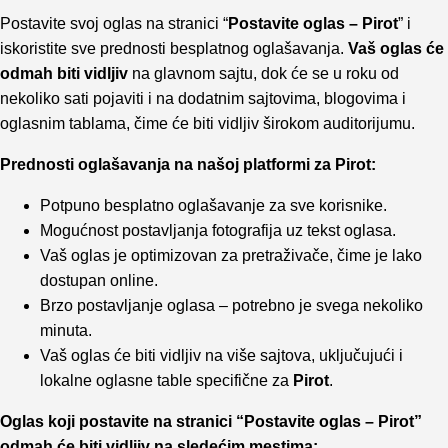
Postavite svoj oglas na stranici “
Postavite oglas – Pirot
” i
iskoristite sve prednosti besplatnog oglašavanja.
Vaš oglas će
odmah biti vidljiv
na glavnom sajtu, dok će se u roku od
nekoliko sati pojaviti i na dodatnim sajtovima, blogovima i
oglasnim tablama, čime će biti vidljiv širokom auditorijumu.
Prednosti oglašavanja na našoj platformi za Pirot:
Potpuno besplatno oglašavanje za sve korisnike.
Mogućnost postavljanja fotografija uz tekst oglasa.
Vaš oglas je optimizovan za pretraživače, čime je lako
dostupan online.
Brzo postavljanje oglasa – potrebno je svega nekoliko
minuta.
Vaš oglas će biti vidljiv na više sajtova, uključujući i
lokalne oglasne table specifične za
Pirot
.
Oglas koji postavite na stranici “Postavite oglas – Pirot”
odmah će biti vidljiv na sledećim mestima: