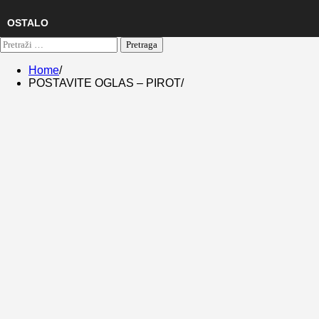
OSTALO
Pretraga:
Home
POSTAVITE OGLAS – PIROT