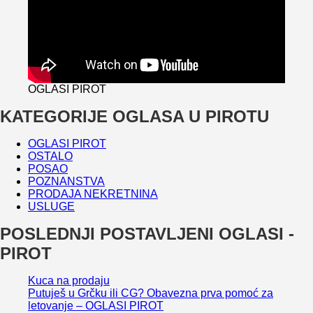
OGLASI PIROT
KATEGORIJE OGLASA U PIROTU
OGLASI PIROT
OSTALO
POSAO
POZNANSTVA
PRODAJA NEKRETNINA
USLUGE
POSLEDNJI POSTAVLJENI OGLASI -
PIROT
Kuca na prodaju
Putuješ u Grčku ili CG? Obavezna prva pomoć za
letovanje – OGLASI PIROT