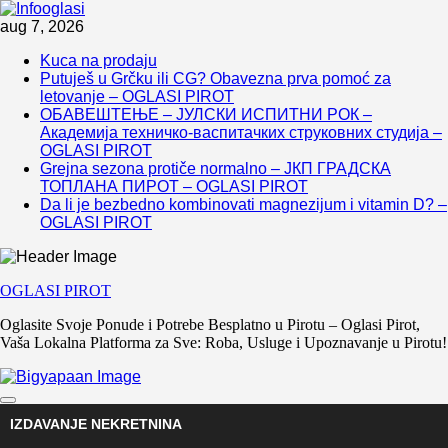
Skip
aug 7, 2026
to
Kuca na prodaju
content
Putuješ u Grčku ili CG? Obavezna prva pomoć za
letovanje – OGLASI PIROT
ОБАВЕШТЕЊЕ – ЈУЛСКИ ИСПИТНИ РОК –
Академија техничко-васпитачких струковних студија –
OGLASI PIROT
Grejna sezona protiče normalno – ЈКП ГРАДСКА
ТОПЛАНА ПИРОТ – OGLASI PIROT
Da li je bezbedno kombinovati magnezijum i vitamin D? –
OGLASI PIROT
OGLASI PIROT
Oglasite Svoje Ponude i Potrebe Besplatno u Pirotu – Oglasi Pirot,
Vaša Lokalna Platforma za Sve: Roba, Usluge i Upoznavanje u Pirotu!
IZDAVANJE NEKRETNINA