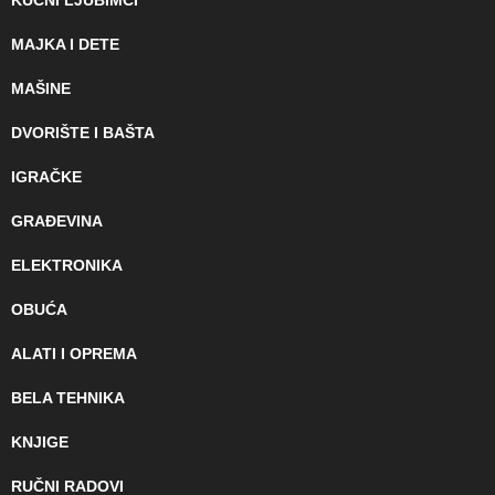
KUĆNI LJUBIMCI
MAJKA I DETE
MAŠINE
DVORIŠTE I BAŠTA
IGRAČKE
GRAĐEVINA
ELEKTRONIKA
OBUĆA
ALATI I OPREMA
BELA TEHNIKA
KNJIGE
RUČNI RADOVI