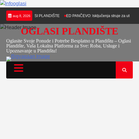
Skip
ВЕЋА – OGLASI PLANDIŠTE
ED PANČEVO: Isključenja struje za utorak, 10.
aug 8, 2026
to
content
OGLASI PLANDIŠTE
Oglasite Svoje Ponude i Potrebe Besplatno u Plandištu – Oglasi
Plandište, Vaša Lokalna Platforma za Sve: Roba, Usluge i
Upoznavanje u Plandištu!