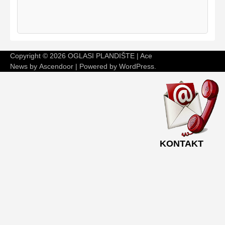
Copyright © 2026
OGLASI PLANDIŠTE
| Ace
News by
Ascendoor
| Powered by
WordPress
.
KONTAKT