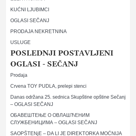
KUĆNI LJUBIMCI
OGLASI SEČANJ
PRODAJA NEKRETNINA
USLUGE
POSLEDNJI POSTAVLJENI
OGLASI - SEČANJ
Prodaja
Crvena TOY PUDLA, prelepi stenci
Danas održana 25. sednica Skupštine opštine Sečanj
– OGLASI SEČANJ
ОБАВЕШТЕЊЕ О ОВЛАШЋЕНИМ
СЛУЖБЕНИЦИМА – OGLASI SEČANJ
SAOPŠTENjE – DA LI JE DIREKTORKA MOĆNIJA