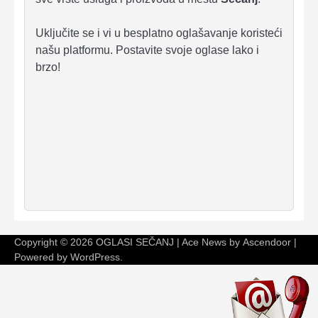
Uključite se i vi u besplatno oglašavanje koristeći
našu platformu. Postavite svoje oglase lako i
brzo!
Copyright © 2026
OGLASI SEČANJ
| Ace News by
Ascendoor
|
Powered by
WordPress
.