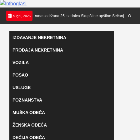
Skip
epi stenci
Danas održana 25. sednica Skupštine opštine Sečanj – OGLASI S
aug 9, 2026
to
content
IZDAVANJE NEKRETNINA
PRODAJA NEKRETNINA
VOZILA
POSAO
USLUGE
POZNANSTVA
MUŠKA ODEĆA
ŽENSKA ODEĆA
DEČIJA ODEĆA