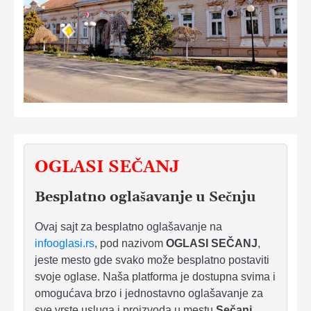
OGLASI SEČANJ
Besplatno oglašavanje u Sečnju
Ovaj sajt za besplatno oglašavanje na
infooglasi.rs
, pod nazivom
OGLASI SEČANJ
,
jeste mesto gde svako može besplatno postaviti
svoje oglase. Naša platforma je dostupna svima i
omogućava brzo i jednostavno oglašavanje za
sve vrste usluga i proizvoda u mestu
Sečanj
.