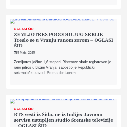
OGLASI ŠID
ZEMLJOTRES POGODIO JUG SRBIJE
Treslo se u Vranju ranom zorom – OGLASI
ŠID
5 Maja, 2025
Zemljotres jačine 1,6 stepeni Rihterove skale registrovan je
rano jutros u blizini Vranja, saopštio je Republički
seizmološki zavod. Prema dostupnim…
OGLASI ŠID
RTS vesti iz Šida, ne iz Inđije: Javnom
servisu ustupljen studio Sremske televizije
– OGLASI ŠID