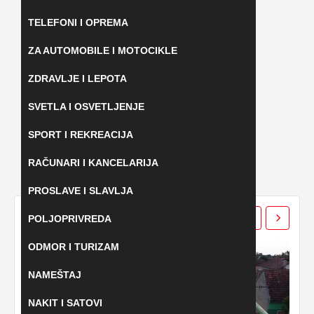
TELEFONI I OPREMA
ZA AUTOMOBILE I MOTOCIKLE
ZDRAVLJE I LEPOTA
SVETLA I OSVETLJENJE
SPORT I REKREACIJA
RAČUNARI I KANCELARIJA
PROSLAVE I SLAVLJA
POSLEDNJI OGLASI
POLJOPRIVREDA
ODMOR I TURIZAM
NAMEŠTAJ
NAKIT I SATOVI