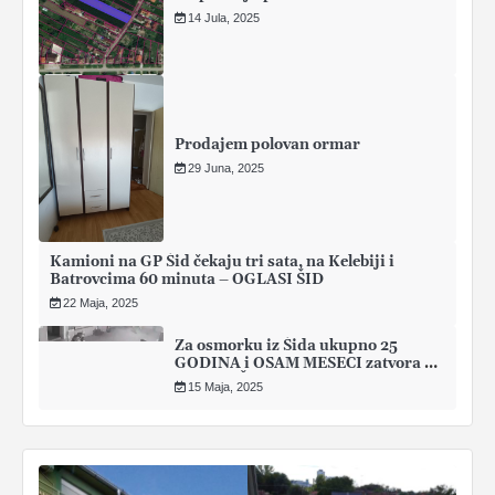
14 Jula, 2025
Prodajem polovan ormar
29 Juna, 2025
Kamioni na GP Šid čekaju tri sata, na Kelebiji i
Batrovcima 60 minuta – OGLASI ŠID
22 Maja, 2025
Za osmorku iz Šida ukupno 25
GODINA i OSAM MESECI zatvora –
OGLASI ŠID
15 Maja, 2025