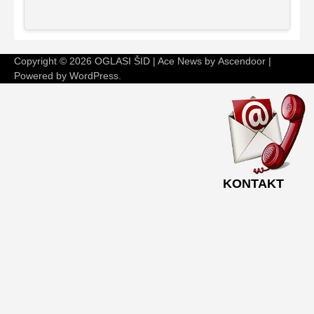
Copyright © 2026
OGLASI ŠID
| Ace News by
Ascendoor
|
Powered by
WordPress
.
KONTAKT