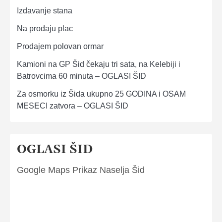
Izdavanje stana
Na prodaju plac
Prodajem polovan ormar
Kamioni na GP Šid čekaju tri sata, na Kelebiji i
Batrovcima 60 minuta – OGLASI ŠID
Za osmorku iz Šida ukupno 25 GODINA i OSAM
MESECI zatvora – OGLASI ŠID
OGLASI ŠID
Google Maps Prikaz Naselja Šid