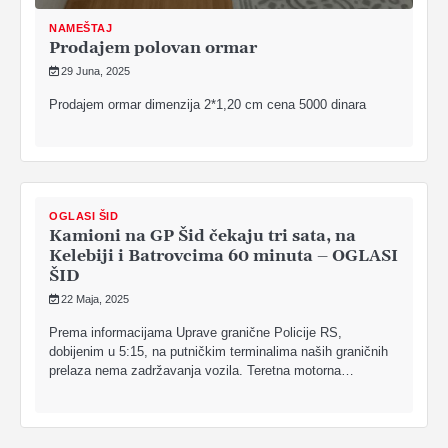
NAMEŠTAJ
Prodajem polovan ormar
29 Juna, 2025
Prodajem ormar dimenzija 2*1,20 cm cena 5000 dinara
OGLASI ŠID
Kamioni na GP Šid čekaju tri sata, na
Kelebiji i Batrovcima 60 minuta – OGLASI
ŠID
22 Maja, 2025
Prema informacijama Uprave granične Policije RS,
dobijenim u 5:15, na putničkim terminalima naših graničnih
prelaza nema zadržavanja vozila. Teretna motorna…