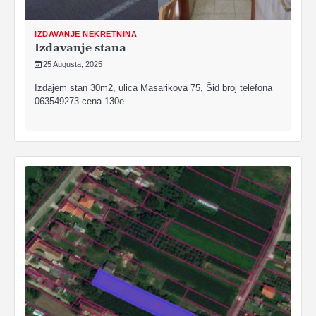
IZDAVANJE NEKRETNINA
Izdavanje stana
25 Augusta, 2025
Izdajem stan 30m2, ulica Masarikova 75, Šid broj telefona
063549273 cena 130e