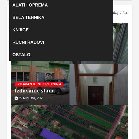
ALATI I OPREMA
AKTUELNI OGLASI
Pogledaj više:
BELA TEHNIKA
KNJIGE
RUČNI RADOVI
OSTALO
IZDAVANJE NEKRETNINA
Izdavanje stana
25 Augusta, 2025