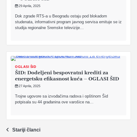
29 Aprila, 2025
Dok zgrade RTS-a u Beogradu ostaju pod blokadom
studenata, informativni program javnog servisa emituje se iz
studija regionalne Sremske televizije…
OGLASI ŠID
ŠID: Dodeljeni bespovratni krediti za
energetsku efikasnost kuća – OGLASI ŠID
27 Aprila, 2025
Trojne ugovore sa izvođačima radova i opštinom Šid
potpisala su 44 građanina ove varošice na…
Navigacija
Stariji članci