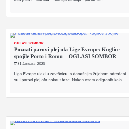
OGLASI SOMBOR
Poznati parovi plej ofa Lige Evrope: Kuglice
spojile Porto i Romu – OGLASI SOMBOR
31 Januara, 2025
Liga Evrope ulazi u završnicu, a današnjim žrijebom određeni
su i parovi plej ofa nokaut faze. Nakon osam odigranih kola…