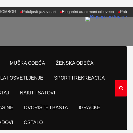
R
Patuljasti jazavicari
Elegantni aranzmani od sveca
Patuljasti Snauc
MUŠKA ODEĆA
ŽENSKA ODEĆA
LA I OSVETLJENJE
SPORT I REKREACIJA
TAJ
NAKIT I SATOVI
AŠINE
DVORIŠTE I BAŠTA
IGRAČKE
ADOVI
OSTALO