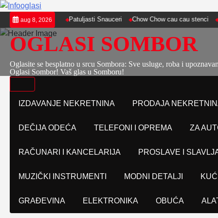
Skip
ani od sveca
Patuljasti Snauceri
Chow Chow cau cau stenci
Poznati
aug 8, 2026
to
OGLASI SOMBOR
content
Oglasite se besplatno u srcu Sombora: Sve usluge, roba i upoznava
Oglasi Sombor! Vaš glas u Somboru!
IZDAVANJE NEKRETNINA
PRODAJA NEKRETNIN
DEČIJA ODEĆA
TELEFONI I OPREMA
ZA AUT
RAČUNARI I KANCELARIJA
PROSLAVE I SLAVLJ
MUZIČKI INSTRUMENTI
MODNI DETALJI
KUĆ
GRAĐEVINA
ELEKTRONIKA
OBUĆA
ALA