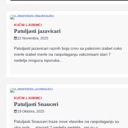
KUĆNI LJUBIMCI
Patuljasti jazavicari
22 Novembra, 2025
Patuljasti jazavicari raznih boja crno sa palezom izabel coko
merle izabel merle na raspolaganju vakcinisani stari 7
nedelja moguca isporuka…
KUĆNI LJUBIMCI
Patuljasti Snauceri
19 Oktobra, 2025
Patuljasti Snauceri traze nove vlasnike na raspolaganju su
oba pola . . starosti 7 nedelja nedelja . psi su u…