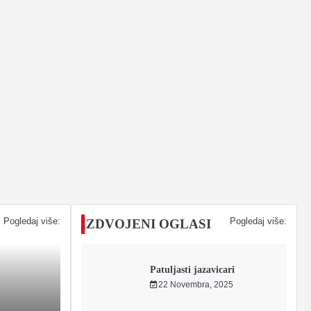
Pogledaj više:
Pogledaj više:
IZDVOJENI OGLASI
Patuljasti jazavicari
22 Novembra, 2025