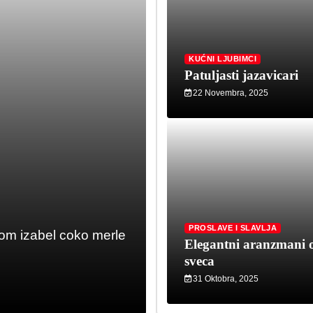
KUĆNI LJUBIMCI
Patuljasti jazavicari
22 Novembra, 2025
PROSLAVE I SLAVLJA
Elegantni ara
PROSLAVE I SLAVLJA
ezom izabel coko merle
Elegantni aranzmani od s
Elegantni aranzmani 
sofisticirani aranzmani 
sveca
31 Oktobra, 2025
31 Oktobra, 2025