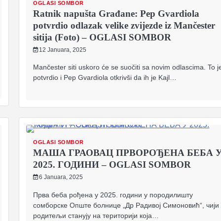
OGLASI SOMBOR
Ratnik napušta Građane: Pep Gvardiola
potvrdio odlazak velike zvijezde iz Mančester
sitija (Foto) – OGLASI SOMBOR
12 Januara, 2025
Mančester siti uskoro će se suočiti sa novim odlascima. To j
potvrdio i Pep Gvardiola otkrivši da ih je Kajl…
OGLASI SOMBOR
МАША ГРАОВАЦ ПРВОРОЂЕНА БЕБА 
2025. ГОДИНИ – OGLASI SOMBOR
6 Januara, 2025
Прва беба рођена у 2025. години у породилишту
сомборске Опште болнице „Др Радивој Симоновић“, чији
родитељи станују на територији која…