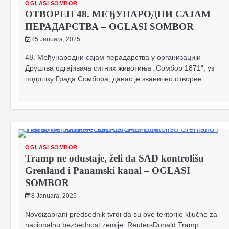
OGLASI SOMBOR
ОТВОРЕН 48. МЕЂУНАРОДНИ САЈАМ
ПЕРАДАРСТВА – OGLASI SOMBOR
25 Januara, 2025
48. Међународни сајам перадарства у организацији
Друштва одгајивача ситних животиња „Сомбор 1871“, уз
подршку Града Сомбора, данас је званично отворен…
OGLASI SOMBOR
Tramp ne odustaje, želi da SAD kontrolišu
Grenland i Panamski kanal – OGLASI
SOMBOR
8 Januara, 2025
Novoizabrani predsednik tvrdi da su ove teritorije ključne za
nacionalnu bezbednost zemlje. ReutersDonald Tramp