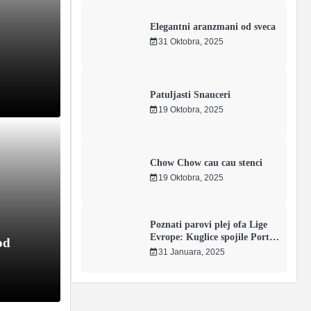
Elegantni aranzmani od sveca
31 Oktobra, 2025
Patuljasti Snauceri
19 Oktobra, 2025
Chow Chow cau cau stenci
19 Oktobra, 2025
KUĆN
nzmani od sveca
Pa
Poznati parovi plej ofa Lige
veca Rucno pravljenji elegantni i
Patu
Evrope: Kuglice spojile Porto i
od
Romu – OGLASI SOMBOR
od sveca su bogati mirisom,bojom…
pola
31 Januara, 2025
19 O