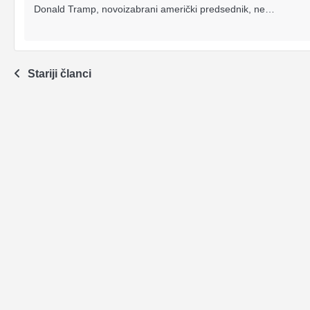
Donald Tramp, novoizabrani američki predsednik, ne…
Navigacija
Stariji članci
člancima