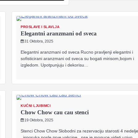
PROSLAVE I SLAVLJA
Elegantni aranzmani od sveca
31 Oktobra, 2025
Elegantni aranzmani od sveca Rucno pravljenji elegantni i
sofisticirani aranzmani od sveca su bogati mirisom,bojom i
izgledom. Upotpunjuju i dekorisu…
KUĆNI LJUBIMCI
Chow Chow cau cau stenci
19 Oktobra, 2025
Stenci Chow Chow Slobodni za rezervaciju starosti 4 nedelj
..isporuka posle prve vakcine.. pse je moguce videti uzivo