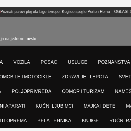
 parovi plej ofa Lige Evrope: Kuglice spojile Porto i Romu – OGLASI SOMBO
nja na jednom mestu –
A
VOZILA
POSAO
USLUGE
POZNANSTVA
OMOBILE I MOTOCIKLE
ZDRAVLJE I LEPOTA
SVET
A
POLJOPRIVREDA
ODMOR I TURIZAM
NAMEŠ
NI APARATI
KUĆNI LJUBIMCI
MAJKA I DETE
M
TI I OPREMA
BELA TEHNIKA
KNJIGE
RUČNI R