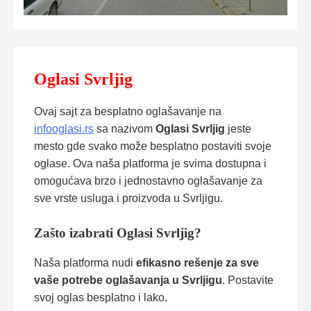
Oglasi Svrljig
Ovaj sajt za besplatno oglašavanje na
infooglasi.rs
sa nazivom
Oglasi Svrljig
jeste
mesto gde svako može besplatno postaviti svoje
oglase. Ova naša platforma je svima dostupna i
omogućava brzo i jednostavno oglašavanje za
sve vrste usluga i proizvoda u Svrljigu.
Zašto izabrati Oglasi Svrljig?
Naša platforma nudi
efikasno rešenje za sve
vaše potrebe oglašavanja u Svrljigu
. Postavite
svoj oglas besplatno i lako.