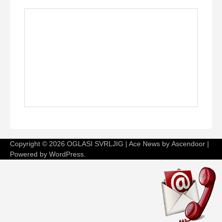
Copyright © 2026
OGLASI SVRLJIG
| Ace News by
Ascendoor
|
Powered by
WordPress
.