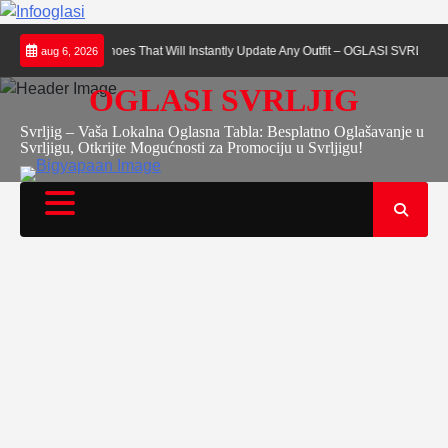
Skip
arsku
The Shoes That Will Instantly Update Any Outfit – OGLASI SVRLJIG
JA
aug 6, 2026
to
content
OGLASI SVRLJIG
Svrljig – Vaša Lokalna Oglasna Tabla: Besplatno Oglašavanje u
Svrljigu, Otkrijte Mogućnosti za Promociju u Svrljigu!