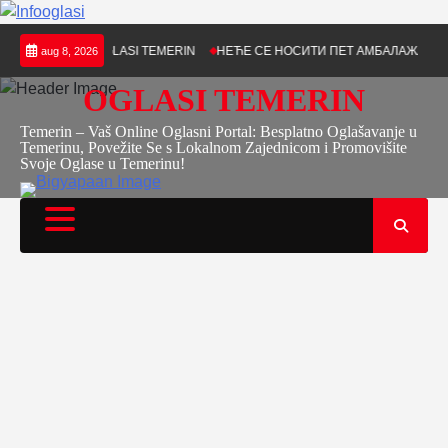
Skip
r Plant Paks – OGLASI TEMERIN
НЕЋЕ СЕ НОСИТИ ПЕТ АМБАЛАЖА — ЈКП Т
aug 8, 2026
to
content
OGLASI TEMERIN
Temerin – Vaš Online Oglasni Portal: Besplatno Oglašavanje u
Temerinu, Povežite Se s Lokalnom Zajednicom i Promovišite
Svoje Oglase u Temerinu!