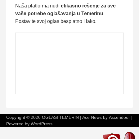
Naša platforma nudi
efikasno rešenje za sve
vaše potrebe oglašavanja u Temerinu
.
Postavite svoj oglas besplatno i lako.
Copyright © 2026
OGLASI TEMERIN
| Ace News by
Ascendoor
|
Powered by
WordPress
.