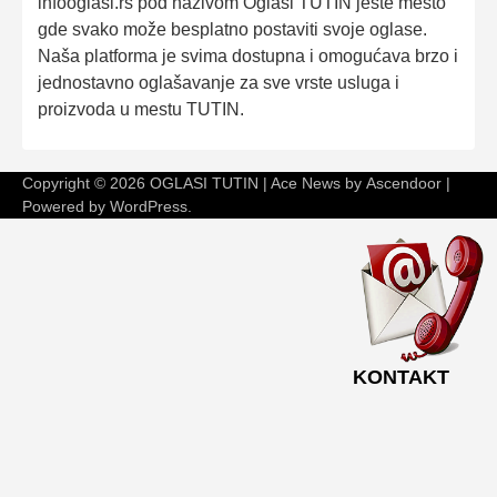
infooglasi.rs pod nazivom Oglasi TUTIN jeste mesto
gde svako može besplatno postaviti svoje oglase.
Naša platforma je svima dostupna i omogućava brzo i
jednostavno oglašavanje za sve vrste usluga i
proizvoda u mestu TUTIN.
Copyright © 2026
OGLASI TUTIN
| Ace News by
Ascendoor
|
Powered by
WordPress
.
KONTAKT