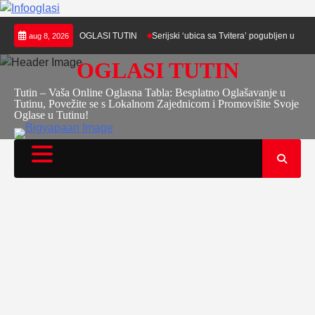
Skip
isana u Tutinu – OGLASI TUTIN
Serijski ‘ubica sa Tvitera’ pogubljen u Japanu
aug 8, 2026
to
content
OGLASI TUTIN
Tutin – Vaša Online Oglasna Tabla: Besplatno Oglašavanje u
Tutinu, Povežite se s Lokalnom Zajednicom i Promovišite Svoje
Oglase u Tutinu!