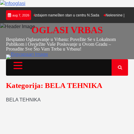
Skip
u Novom Sadu
Izdajem namešten stan u centru N.Sada
Nekrenine | Metalni 
aug 7, 2026
to
content
OGLASI VRBAS
Besplatno Oglasavanje u Vrbasu: Povežite Se s Lokalnom
Publikom i Osvježite Vaše Poslovanje u Ovom Gradu –
Pronađite Sve Što Vam Treba u Vrbasu!
Kategorija:
BELA TEHNIKA
BELA TEHNIKA