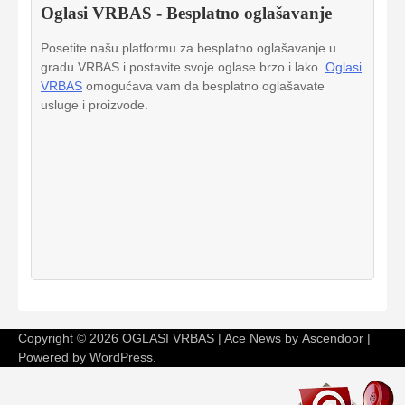
Oglasi VRBAS - Besplatno oglašavanje
Posetite našu platformu za besplatno oglašavanje u
gradu VRBAS i postavite svoje oglase brzo i lako.
Oglasi
VRBAS
omogućava vam da besplatno oglašavate
usluge i proizvode.
Copyright © 2026
OGLASI VRBAS
| Ace News by
Ascendoor
|
Powered by
WordPress
.