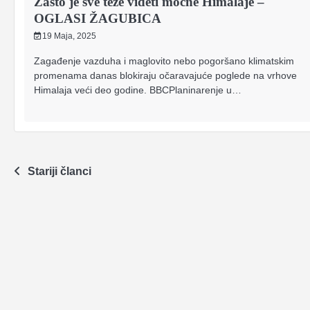
Zašto je sve teže videti moćne Himalaje –
OGLASI ŽAGUBICA
19 Maja, 2025
Zagađenje vazduha i maglovito nebo pogoršano klimatskim
promenama danas blokiraju očaravajuće poglede na vrhove
Himalaja veći deo godine. BBCPlaninarenje u…
Navigacija
Stariji članci
člancima