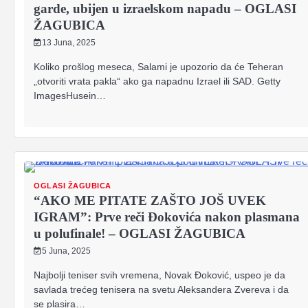
garde, ubijen u izraelskom napadu – OGLASI
ŽAGUBICA
13 Juna, 2025
Koliko prošlog meseca, Salami je upozorio da će Teheran
„otvoriti vrata pakla“ ako ga napadnu Izrael ili SAD. Getty
ImagesHusein…
OGLASI ŽAGUBICA
“AKO ME PITATE ZAŠTO JOŠ UVEK
IGRAM”: Prve reči Đokovića nakon plasmana
u polufinale! – OGLASI ŽAGUBICA
5 Juna, 2025
Najbolji teniser svih vremena, Novak Đoković, uspeo je da
savlada trećeg tenisera na svetu Aleksandera Zvereva i da
se plasira…