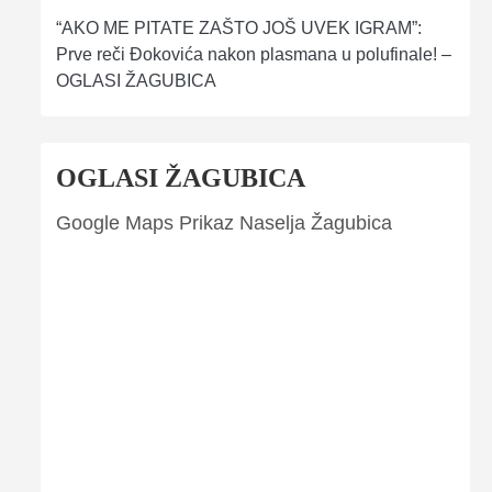
“AKO ME PITATE ZAŠTO JOŠ UVEK IGRAM”:
Prve reči Đokovića nakon plasmana u polufinale! –
OGLASI ŽAGUBICA
OGLASI ŽAGUBICA
Google Maps Prikaz Naselja Žagubica