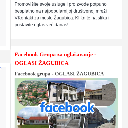
Promovišite svoje usluge i proizvode potpuno
besplatno na najpopularnijoj društvenoj mreži
VKontakt za mesto Žagubica. Kliknite na sliku i
postavite oglas već danas!
e
Facebook Grupa za oglašavanje -
OGLASI ŽAGUBICA
Facebook grupa - OGLASI ŽAGUBICA