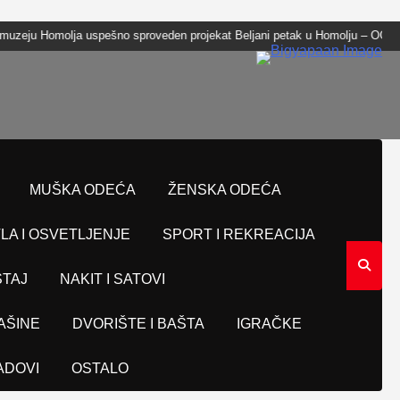
 Homolja uspešno sproveden projekat Beljani petak u Homolju – OGLASI 
MUŠKA ODEĆA
ŽENSKA ODEĆA
LA I OSVETLJENJE
SPORT I REKREACIJA
TAJ
NAKIT I SATOVI
AŠINE
DVORIŠTE I BAŠTA
IGRAČKE
ADOVI
OSTALO