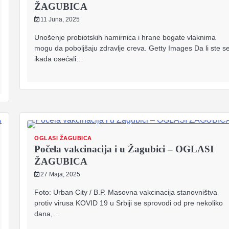
ŽAGUBICA
11 Juna, 2025
Unošenje probiotskih namirnica i hrane bogate vlaknima
mogu da poboljšaju zdravlje creva. Getty Images Da li ste s
ikada osećali…
OGLASI ŽAGUBICA
Počela vakcinacija i u Žagubici – OGLASI
ŽAGUBICA
27 Maja, 2025
Foto: Urban City / B.P. Masovna vakcinacija stanovništva
protiv virusa KOVID 19 u Srbiji se sprovodi od pre nekoliko
dana,…