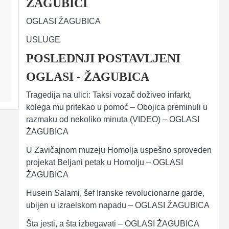
ŽAGUBICI
OGLASI ŽAGUBICA
USLUGE
POSLEDNJI POSTAVLJENI
OGLASI - ŽAGUBICA
Tragedija na ulici: Taksi vozač doživeo infarkt,
kolega mu pritekao u pomoć – Obojica preminuli u
razmaku od nekoliko minuta (VIDEO) – OGLASI
ŽAGUBICA
U Zavičajnom muzeju Homolja uspešno sproveden
projekat Beljani petak u Homolju – OGLASI
ŽAGUBICA
Husein Salami, šef Iranske revolucionarne garde,
ubijen u izraelskom napadu – OGLASI ŽAGUBICA
Šta jesti, a šta izbegavati – OGLASI ŽAGUBICA