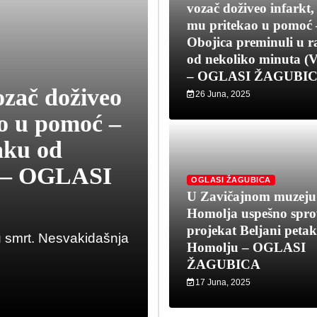
vozač doživeo infarkt,
mu pritekao u pomoć 
Obojica preminuli u 
od nekoliko minuta 
– OGLASI ŽAGUBI
ozač doživeo
26 Juna, 2025
OGLASI ŽAGUBICA
ao u pomoć –
U Zavičajnom
aku od
uspešno sprove
) – OGLASI
petak u Homo
OGLASI ŽAGUBICA
U Zavičajnom muzeju
ŽAGUBICA
Homolja uspešno spr
projekat Beljani petak
 smrt. Nesvakidašnja
Foto: Urban City // B.P.
Homolju – OGLASI
konkursa koji je raspisa
ŽAGUBICA
17 Juna, 2025
17 Juna, 2025