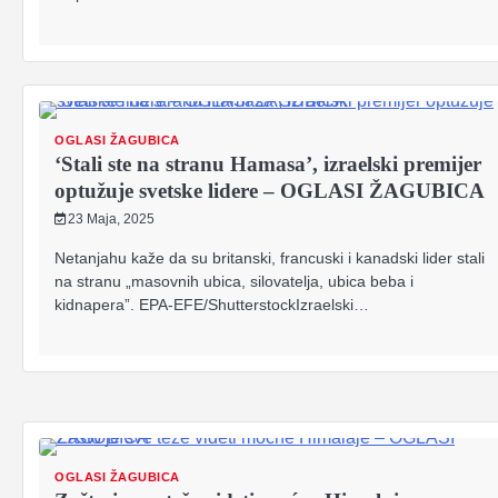
OGLASI ŽAGUBICA
‘Stali ste na stranu Hamasa’, izraelski premijer
optužuje svetske lidere – OGLASI ŽAGUBICA
23 Maja, 2025
Netanjahu kaže da su britanski, francuski i kanadski lider stali
na stranu „masovnih ubica, silovatelja, ubica beba i
kidnapera”. EPA-EFE/ShutterstockIzraelski…
OGLASI ŽAGUBICA