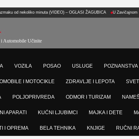
zmaku od nekoliko minuta (VIDEO) – OGLASI ŽAGUBICA
U Zavičajnom muzeju
A
 i Automobile Učinite
A
VOZILA
POSAO
USLUGE
POZNANSTVA
OMOBILE I MOTOCIKLE
ZDRAVLJE I LEPOTA
SVET
A
POLJOPRIVREDA
ODMOR I TURIZAM
NAMEŠ
NI APARATI
KUĆNI LJUBIMCI
MAJKA I DETE
M
TI I OPREMA
BELA TEHNIKA
KNJIGE
RUČNI R