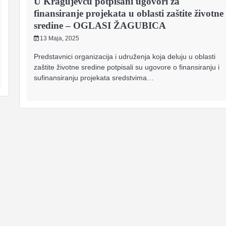
U Kragujevcu potpisani ugovori za
finansiranje projekata u oblasti zaštite životne
sredine – OGLASI ŽAGUBICA
13 Maja, 2025
Predstavnici organizacija i udruženja koja deluju u oblasti
zaštite životne sredine potpisali su ugovore o finansiranju i
sufinansiranju projekata sredstvima…