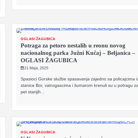
OGLASI ŽAGUBICA
Potraga za petoro nestalih u reonu novog
nacionalnog parka Južni Kučaj – Beljanica –
OGLASI ŽAGUBICA
21 Maja, 2025
Spasioci Gorske službe spasavanja zajedno sa policajcima i
stanice Bor, vatrogascima i šumarom krenuli su u potragu z
pet starijih…
OGLASI ŽAGUBICA