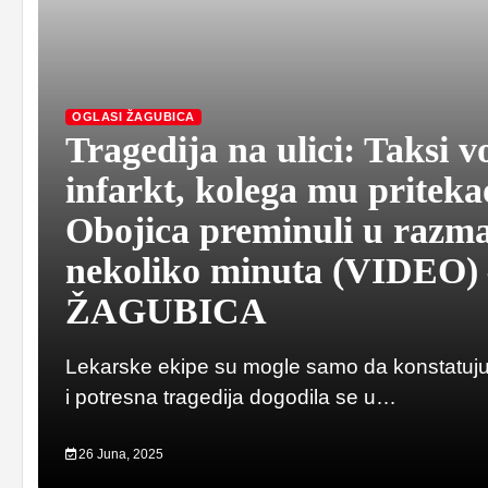
OGLASI ŽAGUBICA
Tragedija na ulici: Taksi v
infarkt, kolega mu pritek
Obojica preminuli u razm
nekoliko minuta (VIDEO
ŽAGUBICA
Lekarske ekipe su mogle samo da konstatuju
i potresna tragedija dogodila se u…
26 Juna, 2025