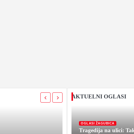
AKTUELNI OGLASI
OGLASI ŽAGUBICA
Tragedija na ulici: Tak