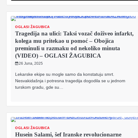
OGLASI ŽAGUBICA
Tragedija na ulici: Taksi vozač doživeo infarkt,
kolega mu pritekao u pomoć – Obojica
preminuli u razmaku od nekoliko minuta
(VIDEO) – OGLASI ŽAGUBICA
26 Juna, 2025
Lekarske ekipe su mogle samo da konstatuju smrt.
Nesvakidašnja i potresna tragedija dogodila se u jednom
turskom gradu, gde su…
OGLASI ŽAGUBICA
Husein Salami, šef Iranske revolucionarne