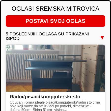
OGLASI SREMSKA MITROVICA
POSTAVI SVOJ OGLAS
5 POSLEDNJIH OGLASA SU PRIKAZANI
▼
ISPOD
Radni/pisaći/kompjuterski sto
Očuvan Forma ideale pisaći/kompjuterski/radni sto crne
boje koji moze da se izvlači po potrebi, dimenzija: -
dužina 90cm -Širina 51cm -visina…