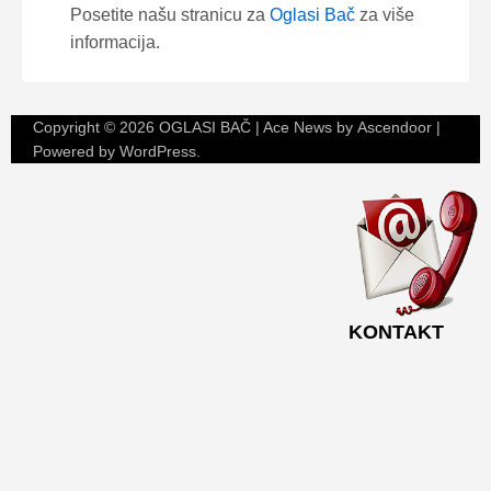
Posetite našu stranicu za
Oglasi Bač
za više
informacija.
Copyright © 2026
OGLASI BAČ
| Ace News by
Ascendoor
|
Powered by
WordPress
.
KONTAKT