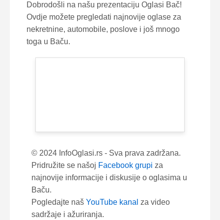
Dobrodošli na našu prezentaciju Oglasi Bač!
Ovdje možete pregledati najnovije oglase za
nekretnine, automobile, poslove i još mnogo
toga u Baču.
© 2024 InfoOglasi.rs - Sva prava zadržana.
Pridružite se našoj
Facebook grupi
za
najnovije informacije i diskusije o oglasima u
Baču.
Pogledajte naš
YouTube kanal
za video
sadržaje i ažuriranja.