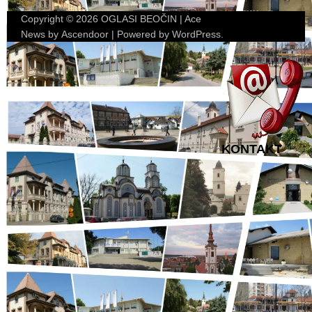
Copyright © 2026
OGLASI BEOČIN
| Ace
News by
Ascendoor
| Powered by
WordPress
.
KONTAKT