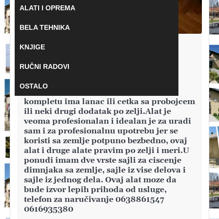
ALATI I OPREMA
BELA TEHNIKA
DVORIŠTE I BAŠTA
KNJIGE
Proizvodnja i prodaja roto sajli za
RUČNI RADOVI
ciscenje dimnjaka, ovaj alat se koristi
pomoću busilice za ozbiljno ciscenje
OSTALO
dimnjaka od smole i svega ostalog, u
kompletu ima lanac ili cetka sa probojcem
ili neki drugi dodatak po zelji.Alat je
veoma profesionalan i idealan je za uradi
sam i za profesionalnu upotrebu jer se
koristi sa zemlje potpuno bezbedno, ovaj
alat i druge alate pravim po zelji i meri.U
ponudi imam dve vrste sajli za ciscenje
dimnjaka sa zemlje, sajle iz vise delova i
sajle iz jednog dela. Ovaj alat moze da
bude izvor lepih prihoda od usluge,
telefon za naručivanje 0638861547
0616935380