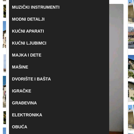
MUZIČKI INSTRUMENTI
MODNI DETALJI
KUĆNI APARATI
KUĆNI LJUBIMCI
MAJKA I DETE
MAŠINE
DVORIŠTE I BAŠTA
IGRAČKE
GRAĐEVINA
ELEKTRONIKA
OBUĆA