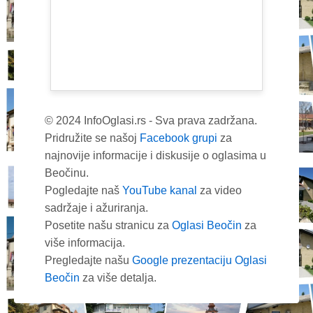
© 2024 InfoOglasi.rs - Sva prava zadržana.
Pridružite se našoj
Facebook grupi
za
najnovije informacije i diskusije o oglasima u
Beočinu.
Pogledajte naš
YouTube kanal
za video
sadržaje i ažuriranja.
Posetite našu stranicu za
Oglasi Beočin
za
više informacija.
Pregledajte našu
Google prezentaciju Oglasi
Beočin
za više detalja.