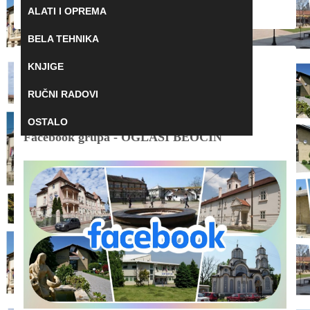
ALATI I OPREMA
BELA TEHNIKA
KNJIGE
Facebook Grupa za oglašavanje u
RUČNI RADOVI
BEOČINU
OSTALO
Facebook grupa - OGLASI BEOČIN