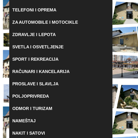
TELEFONI I OPREMA
ZA AUTOMOBILE I MOTOCIKLE
ZDRAVLJE I LEPOTA
SVETLA I OSVETLJENJE
SPORT I REKREACIJA
RAČUNARI I KANCELARIJA
PROSLAVE I SLAVLJA
POLJOPRIVREDA
Nothing Found
ODMOR I TURIZAM
It seems we can’t find what you’re looking for.
NAMEŠTAJ
Perhaps searching can help.
Pretraga:
NAKIT I SATOVI