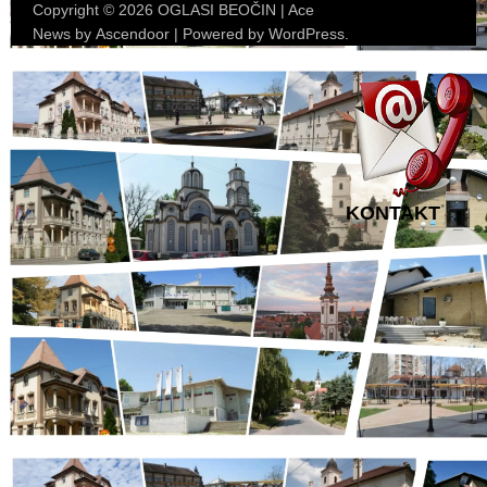
Copyright © 2026
OGLASI BEOČIN
| Ace
News by
Ascendoor
| Powered by
WordPress
.
KONTAKT