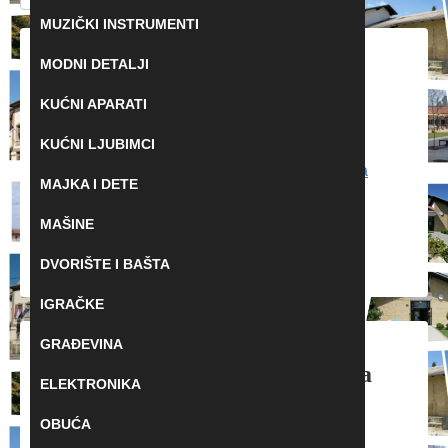
MUZIČKI INSTRUMENTI
MODNI DETALJI
POSTAVITE OGLAS NA OK-
KUĆNI APARATI
OGLASI BEOČIN
KUĆNI LJUBIMCI
MAJKA I DETE
BESPLATNO POSTAVITE SVOJ OGLAS U
MAŠINE
BEOČINU NA DRUŠTVENOJ MREŽI
DVORIŠTE I BAŠTA
ODNOKLASSNIKI.
IGRAČKE
GRAĐEVINA
Postavite svoj oglas u Beočinu na
ELEKTRONIKA
VKontakt mreži
OBUĆA