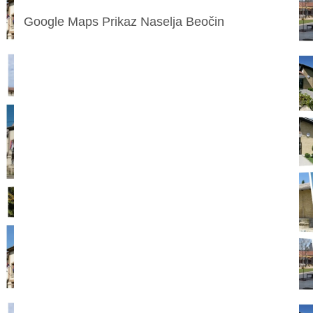
Google Maps Prikaz Naselja Beočin