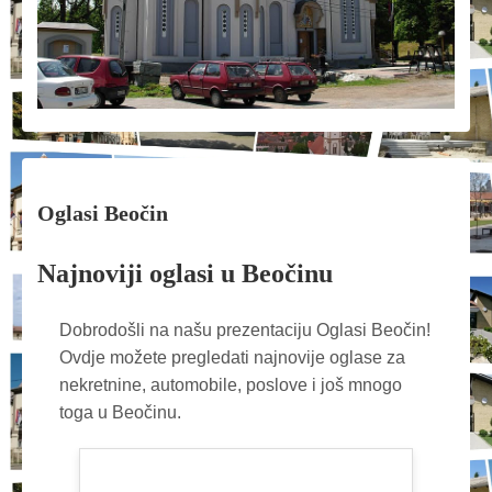
Oglasi Beočin
Najnoviji oglasi u Beočinu
Dobrodošli na našu prezentaciju Oglasi Beočin!
Ovdje možete pregledati najnovije oglase za
nekretnine, automobile, poslove i još mnogo
toga u Beočinu.