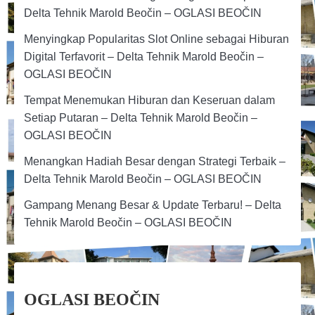
Delta Tehnik Marold Beočin – OGLASI BEOČIN
Menyingkap Popularitas Slot Online sebagai Hiburan
Digital Terfavorit – Delta Tehnik Marold Beočin –
OGLASI BEOČIN
Tempat Menemukan Hiburan dan Keseruan dalam
Setiap Putaran – Delta Tehnik Marold Beočin –
OGLASI BEOČIN
Menangkan Hadiah Besar dengan Strategi Terbaik –
Delta Tehnik Marold Beočin – OGLASI BEOČIN
Gampang Menang Besar & Update Terbaru! – Delta
Tehnik Marold Beočin – OGLASI BEOČIN
OGLASI BEOČIN