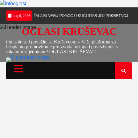
Skip
RUŠEVCU PRUŽALA BI NEGU POMOC U KUCI STARIJOJ POKRETNOJ ZENI U V
aug 8, 2026
to
content
OGLASI KRUŠEVAC
Oglasite se i povežite sa Kruševcom – Vaša platforma za
besplatno promoviranje proizvoda, usluga i povezivanje s
lokalnim zajednicom! OGLASI KRUŠEVAC