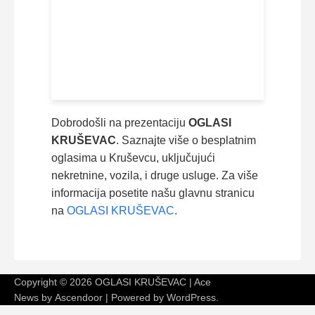
Dobrodošli na prezentaciju
OGLASI
KRUŠEVAC
. Saznajte više o besplatnim
oglasima u Kruševcu, uključujući
nekretnine, vozila, i druge usluge. Za više
informacija posetite našu glavnu stranicu
na
OGLASI KRUŠEVAC
.
Copyright © 2026
OGLASI KRUŠEVAC
| Ace
News by
Ascendoor
| Powered by
WordPress
.