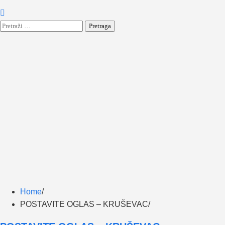
Pretraga:
Home
POSTAVITE OGLAS – KRUŠEVAC