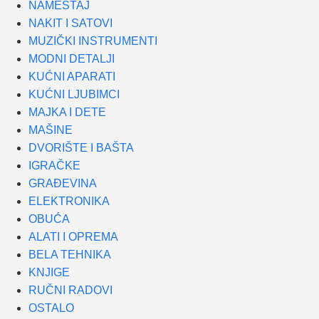
NAMEŠTAJ
NAKIT I SATOVI
MUZIČKI INSTRUMENTI
MODNI DETALJI
KUĆNI APARATI
KUĆNI LJUBIMCI
MAJKA I DETE
MAŠINE
DVORIŠTE I BAŠTA
IGRAČKE
GRAĐEVINA
ELEKTRONIKA
OBUĆA
ALATI I OPREMA
BELA TEHNIKA
KNJIGE
RUČNI RADOVI
OSTALO