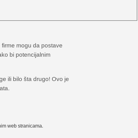
 i firme mogu da postave
ako bi potencijalnim
 ili bilo šta drugo! Ovo je
ata.
nim web stranicama.