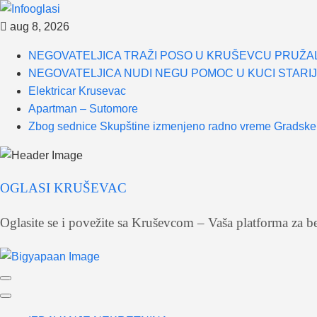
Skip
aug 8, 2026
to
NEGOVATELJICA TRAŽI POSO U KRUŠEVCU PRUŽAL
content
NEGOVATELJICA NUDI NEGU POMOC U KUCI STARI
Elektricar Krusevac
Apartman – Sutomore
Zbog sednice Skupštine izmenjeno radno vreme Grad
OGLASI KRUŠEVAC
Oglasite se i povežite sa Kruševcom – Vaša platforma z