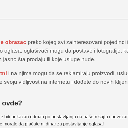
se obrazac
preko kojeg svi zainteresovani pojedinci
o oglasa, oglašivači mogu da postave i fotografije, k
jasno šta prodaju ili koje usluge nude.
tni
i na njima mogu da se reklamiraju proizvodi, usluge
svoju vidljivost na internetu i dođete do novih klijen
š ovde?
e biti prikazan odmah po postavljanju na našem sajtu i poveza
 morate da plaćate ni dinar za postavljanje oglasa!