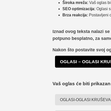
Široka mreža:
Vaš oglas bi
SEO optimizacija:
Oglasi s
Brza reakcija:
Postavljeni o
Iznad ovog teksta nalazi se 
potpuno besplatno, za sam
Nakon što postavite svoj o
OGLASI – OGLASI KR
Vaš oglas će biti prikazan
OGLASI-OGLASI KRUŠEV