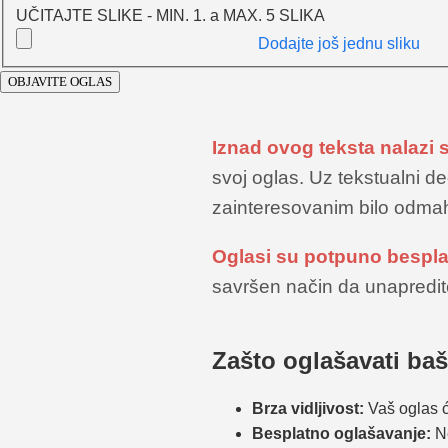
UČITAJTE SLIKE - MIN. 1. a MAX. 5 SLIKA
Dodajte još jednu sliku
Iznad ovog teksta nalazi 
svoj oglas. Uz tekstualni de
zainteresovanim bilo odmah 
Oglasi su potpuno bespla
savršen način da unapredite 
Zašto oglašavati ba
Brza vidljivost:
Vaš oglas ć
Besplatno oglašavanje:
Ne