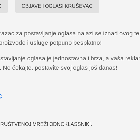
C
OBJAVE I OGLASI KRUŠEVAC
azac za postavljanje oglasa nalazi se iznad ovog teks
e proizvode i usluge potpuno besplatno!
tavljanje oglasa je jednostavna i brza, a vaša reklam
Ne čekajte, postavite svoj oglas još danas!
C
DRUŠTVENOJ MREŽI ODNOKLASSNIKI.