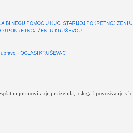
A BI NEGU POMOC U KUCI STARIJOJ POKRETNOJ ZENI U
JOJ POKRETNOJ ŽENI U KRUŠEVCU
ske uprave – OGLASI KRUŠEVAC
a besplatno promoviranje proizvoda, usluga i povezivan