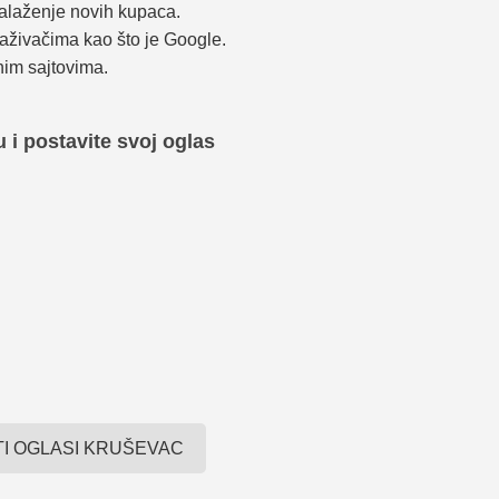
nalaženje novih kupaca.
raživačima kao što je Google.
nim sajtovima.
u i postavite svoj oglas
TI OGLASI KRUŠEVAC