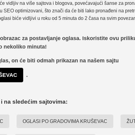
će vidljiv na više sajtova i blogova, povećavajući šanse za pro
u SEO optimizovani, što znači da će biti lako pronađeni na pret
glasi biće vidljivi u roku od 5 minuta do 2 časa na svim poveza
obrazac za postavljanje oglasa. Iskoristite ovu prilik
o nekoliko minuta!
glas, on će biti odmah prikazan na našem sajtu
UŠEVAC
.
 i na sledećim sajtovima:
AC
OGLASI PO GRADOVIMA KRUŠEVAC
ŽU