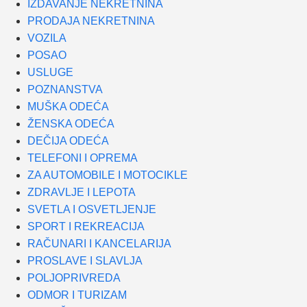
IZDAVANJE NEKRETNINA
PRODAJA NEKRETNINA
VOZILA
POSAO
USLUGE
POZNANSTVA
MUŠKA ODEĆA
ŽENSKA ODEĆA
DEČIJA ODEĆA
TELEFONI I OPREMA
ZA AUTOMOBILE I MOTOCIKLE
ZDRAVLJE I LEPOTA
SVETLA I OSVETLJENJE
SPORT I REKREACIJA
RAČUNARI I KANCELARIJA
PROSLAVE I SLAVLJA
POLJOPRIVREDA
ODMOR I TURIZAM