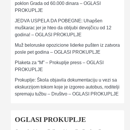
poklon Grada od 60.000 dinara – OGLASI
PROKUPLJE
JEDVA USPELA DA POBEGNE: Uhapšen
muškarac jer je hteo da obljubi devojčicu od 12
godina! – OGLASI PROKUPLJE
Muž beloruske opozicione liderke pušten iz zatvora
posle pet godina – OGLASI PROKUPLJE
Plaketa za “M” – Prokuplje press – OGLASI
PROKUPLJE
Prokuplje: Škola objavila dokumentaciju u vezi sa
ekskurzijom tokom koje je izgoreo autobus, roditelji
spremaju tužbu – Društvo – OGLASI PROKUPLJE
OGLASI PROKUPLJE