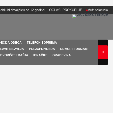
 devojčicu od 12 godina! – OGLASI PROKUPLJE
Muž beloruske opozicio
DEČIJA ODEĆA
TELEFONI I OPREMA
LAVE I SLAVLJA
POLJOPRIVREDA
ODMOR I TURIZAM
DVORIŠTE I BAŠTA
IGRAČKE
GRAĐEVINA