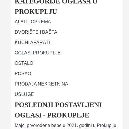
KATEGORIJE OGLASA U
PROKUPLJU
ALATI I OPREMA
DVORIŠTE I BAŠTA
KUĆNI APARATI
OGLASI PROKUPLJE
OSTALO
POSAO
PRODAJA NEKRETNINA
USLUGE
POSLEDNJI POSTAVLJENI
OGLASI - PROKUPLJE
Majci prvorođene bebe u 2021. godini u Prokuplju