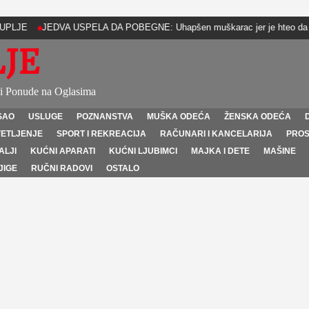
JEDVA USPELA DA POBEGNE: Uhapšen muškarac jer je hteo da obljubi
JE
 i Ponude na Oglasima
SAO
USLUGE
POZNANSTVA
MUŠKA ODEĆA
ŽENSKA ODEĆA
VETLJENJE
SPORT I REKREACIJA
RAČUNARI I KANCELARIJA
PROS
ALJI
KUĆNI APARATI
KUĆNI LJUBIMCI
MAJKA I DETE
MAŠINE
JIGE
RUČNI RADOVI
OSTALO