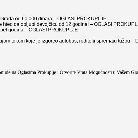
lon Grada od 60.000 dinara – OGLASI PROKUPLJE
teo da obljubi devojčicu od 12 godina! – OGLASI PROKUP
sle pet godina – OGLASI PROKUPLJE
rzijom tokom koje je izgoreo autobus, roditelji spremaju tuž
Ponude na Oglasima Prokuplje i Otvorite Vrata Mogućnosti u Vašem Gr