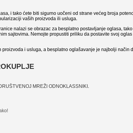
, i tako ćete biti sigurno uočeni od strane većeg broja potencija
ularizaciji vaših proizvoda ili usluga.
anice nalazi se obrazac za besplatno postavljanje oglasa, tako
im sajtovima. Nemojte propustiti priliku da postavite svoj oglas
 proizvoda i usluga, a besplatno oglašavanje je najbolji način 
ROKUPLJE
DRUŠTVENOJ MREŽI ODNOKLASSNIKI.
ako!