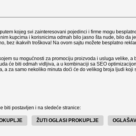
putem kojeg svi zainteresovani pojedinci i firme mogu besplatno
alnim kupcima i korisnicima odmah bilo jasno šta nude, bilo da je
, bez ikakvih troškova! Na ovom sajtu možete besplatno reklamira
kojem su mogućnosti za promociju proizvoda i usluga velike, a 
a će biti odmah vidljiva, a u kombinaciji sa SEO optimizacijom,
ma, a za samo nekoliko minuta doći će do velikog broja ljudi koji
 biti postavljen i na sledeće stranice:
ROKUPLJE
ŽUTI OGLASI PROKUPLJE
OGLAŠAV