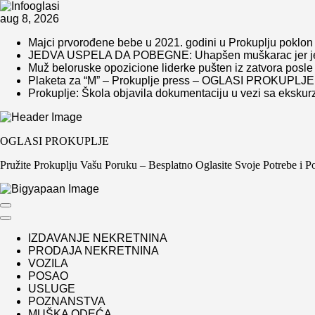
Skip
aug 8, 2026
to
Majci prvorođene bebe u 2021. godini u Prokuplju pok
content
JEDVA USPELA DA POBEGNE: Uhapšen muškarac jer je h
Muž beloruske opozicione liderke pušten iz zatvora po
Plaketa za “M” – Prokuplje press – OGLASI PROKUPLJE
Prokuplje: Škola objavila dokumentaciju u vezi sa eksku
OGLASI PROKUPLJE
Pružite Prokuplju Vašu Poruku – Besplatno Oglasite Svoje Potrebe i 
IZDAVANJE NEKRETNINA
PRODAJA NEKRETNINA
VOZILA
POSAO
USLUGE
POZNANSTVA
MUŠKA ODEĆA