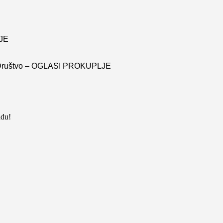
LJE
bu – Društvo – OGLASI PROKUPLJE
adu!