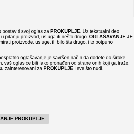
 postaviti svoj oglas za
PROKUPLJE
. Uz tekstualni deo
 u pitanju proizvod, usluga ili nešto drugo.
OGLAŠAVANJE JE
ti proizvode, usluge, ili bilo šta drugo, i to potpuno
besplatno oglašavanje je savršen način da dođete do široke
 vaš oglas će biti lako pronađen od strane onih koji ga traže.
 su zainteresovani za
PROKUPLJE
i sve što nudi.
ANJE PROKUPLJE