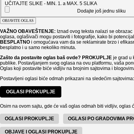
UČITAJTE SLIKE - MIN. 1. a MAX. 5 SLIKA
Dodajte još jednu sliku
VAŽNO OBAVEŠTENJE:
Iznad ovog teksta nalazi se obrazac 
oglasa, oglašivači mogu postaviti i fotografije, kako bi potencij
BESPLATNO
i omogućava vam da se reklamirate brzo i efikasno
besplatno i u samo nekoliko minuta.
Zašto da postavite oglas baš ovde?
PROKUPLJE
je grad u 
publike. Postavljanjem svog oglasa na ovu platformu, vaša ponud
Oglas koji postavite biće vidljiv na brojnim sajtovima i blogovi
Postavljeni oglasi biće odmah prikazani na sledećim sajtovima:
OGLASI PROKUPLJE
Osim na ovom sajtu, gde će vaš oglas odmah biti vidljiv, oglas će
OGLASI PROKUPLJE
OGLASI PO GRADOVIMA P
OBJAVE I OGLASI PROKUPLJE