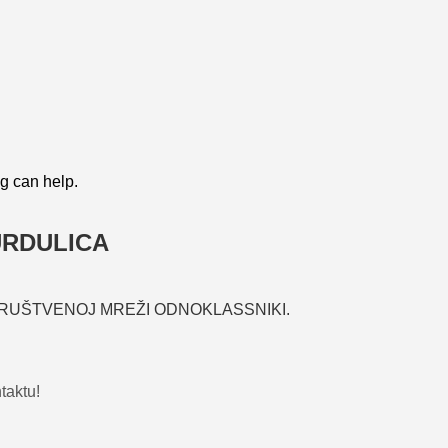
ng can help.
URDULICA
DRUŠTVENOJ MREŽI ODNOKLASSNIKI.
taktu!