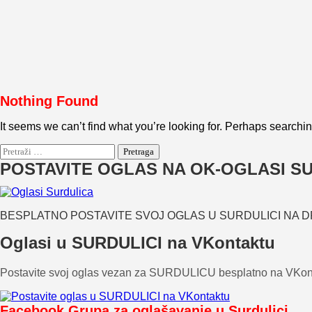
Nothing Found
It seems we can’t find what you’re looking for. Perhaps searchi
Pretraga:
POSTAVITE OGLAS NA OK-OGLASI S
BESPLATNO POSTAVITE SVOJ OGLAS U SURDULICI NA 
Oglasi u SURDULICI na VKontaktu
Postavite svoj oglas vezan za SURDULICU besplatno na VKon
Facebook Grupa za oglašavanje u Surdulici