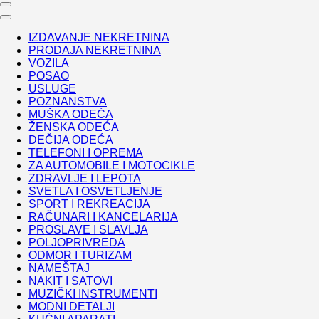
IZDAVANJE NEKRETNINA
PRODAJA NEKRETNINA
VOZILA
POSAO
USLUGE
POZNANSTVA
MUŠKA ODEĆA
ŽENSKA ODEĆA
DEČIJA ODEĆA
TELEFONI I OPREMA
ZA AUTOMOBILE I MOTOCIKLE
ZDRAVLJE I LEPOTA
SVETLA I OSVETLJENJE
SPORT I REKREACIJA
RAČUNARI I KANCELARIJA
PROSLAVE I SLAVLJA
POLJOPRIVREDA
ODMOR I TURIZAM
NAMEŠTAJ
NAKIT I SATOVI
MUZIČKI INSTRUMENTI
MODNI DETALJI