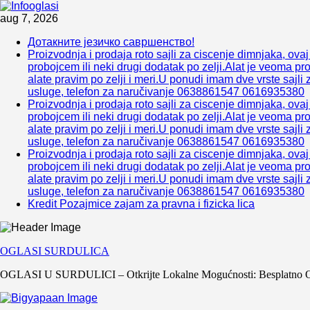
Skip
aug 7, 2026
to
Дотакните језичко савршенство!
content
Proizvodnja i prodaja roto sajli za ciscenje dimnjaka, ova
probojcem ili neki drugi dodatak po zelji.Alat je veoma pr
alate pravim po zelji i meri.U ponudi imam dve vrste sajli 
usluge, telefon za naručivanje 0638861547 0616935380
Proizvodnja i prodaja roto sajli za ciscenje dimnjaka, ova
probojcem ili neki drugi dodatak po zelji.Alat je veoma pr
alate pravim po zelji i meri.U ponudi imam dve vrste sajli 
usluge, telefon za naručivanje 0638861547 0616935380
Proizvodnja i prodaja roto sajli za ciscenje dimnjaka, ova
probojcem ili neki drugi dodatak po zelji.Alat je veoma pr
alate pravim po zelji i meri.U ponudi imam dve vrste sajli 
usluge, telefon za naručivanje 0638861547 0616935380
Kredit Pozajmice zajam za pravna i fizicka lica
OGLASI SURDULICA
OGLASI U SURDULICI – Otkrijte Lokalne Mogućnosti: Besplatno Ogla