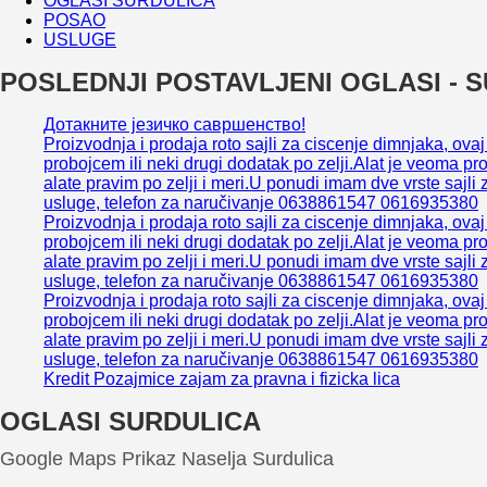
OGLASI SURDULICA
POSAO
USLUGE
POSLEDNJI POSTAVLJENI OGLASI - 
Дотакните језичко савршенство!
Proizvodnja i prodaja roto sajli za ciscenje dimnjaka, ova
probojcem ili neki drugi dodatak po zelji.Alat je veoma pr
alate pravim po zelji i meri.U ponudi imam dve vrste sajli 
usluge, telefon za naručivanje 0638861547 0616935380
Proizvodnja i prodaja roto sajli za ciscenje dimnjaka, ova
probojcem ili neki drugi dodatak po zelji.Alat je veoma pr
alate pravim po zelji i meri.U ponudi imam dve vrste sajli 
usluge, telefon za naručivanje 0638861547 0616935380
Proizvodnja i prodaja roto sajli za ciscenje dimnjaka, ova
probojcem ili neki drugi dodatak po zelji.Alat je veoma pr
alate pravim po zelji i meri.U ponudi imam dve vrste sajli 
usluge, telefon za naručivanje 0638861547 0616935380
Kredit Pozajmice zajam za pravna i fizicka lica
OGLASI SURDULICA
Google Maps Prikaz Naselja Surdulica