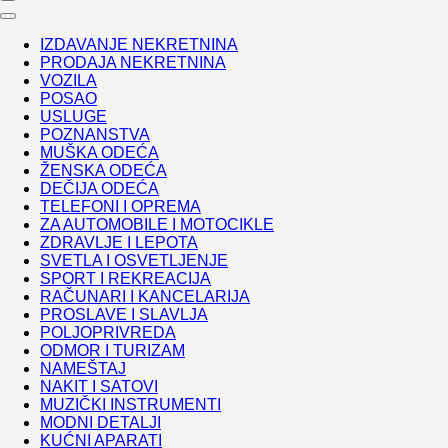
IZDAVANJE NEKRETNINA
PRODAJA NEKRETNINA
VOZILA
POSAO
USLUGE
POZNANSTVA
MUŠKA ODEĆA
ŽENSKA ODEĆA
DEČIJA ODEĆA
TELEFONI I OPREMA
ZA AUTOMOBILE I MOTOCIKLE
ZDRAVLJE I LEPOTA
SVETLA I OSVETLJENJE
SPORT I REKREACIJA
RAČUNARI I KANCELARIJA
PROSLAVE I SLAVLJA
POLJOPRIVREDA
ODMOR I TURIZAM
NAMEŠTAJ
NAKIT I SATOVI
MUZIČKI INSTRUMENTI
MODNI DETALJI
KUĆNI APARATI