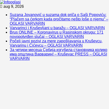
Skip
aug 9, 2026
to
Suzana Jovanović u suzama dok priča o Saši Popoviću:
content
“Plačem sa ćerkom kada pročitamo nešto loše o njemu” –
OGLASI VARVARIN
Varvarinci i Kruševljani u baražu – OGLASI VARVARIN
Brus ONLINE – Koronavirus u Rasinskom okrugu: 171
novopotvrđen slučaj – OGLASI VARVARIN
Počeli javni pozivi za mere zapošljavanja u Kruševcu,
Varvarinu i Ćićevcu – OGLASI VARVARIN
За четири месеца Србија изгубила становника колико
има општина Варварин! – Kruševac PRESS – OGLASI
VARVARIN