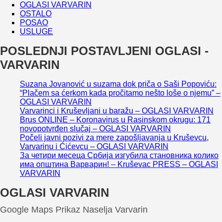
OGLASI VARVARIN
OSTALO
POSAO
USLUGE
POSLEDNJI POSTAVLJENI OGLASI -
VARVARIN
Suzana Jovanović u suzama dok priča o Saši Popoviću:
“Plačem sa ćerkom kada pročitamo nešto loše o njemu” –
OGLASI VARVARIN
Varvarinci i Kruševljani u baražu – OGLASI VARVARIN
Brus ONLINE – Koronavirus u Rasinskom okrugu: 171
novopotvrđen slučaj – OGLASI VARVARIN
Počeli javni pozivi za mere zapošljavanja u Kruševcu,
Varvarinu i Ćićevcu – OGLASI VARVARIN
За четири месеца Србија изгубила становника колико
има општина Варварин! – Kruševac PRESS – OGLASI
VARVARIN
OGLASI VARVARIN
Google Maps Prikaz Naselja Varvarin