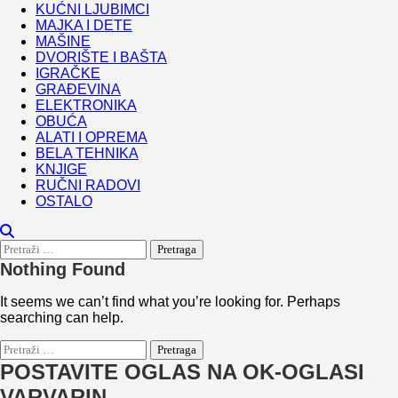
KUĆNI LJUBIMCI
MAJKA I DETE
MAŠINE
DVORIŠTE I BAŠTA
IGRAČKE
GRAĐEVINA
ELEKTRONIKA
OBUĆA
ALATI I OPREMA
BELA TEHNIKA
KNJIGE
RUČNI RADOVI
OSTALO
Pretraga:
Nothing Found
It seems we can’t find what you’re looking for. Perhaps
searching can help.
Pretraga:
POSTAVITE OGLAS NA OK-OGLASI
VARVARIN