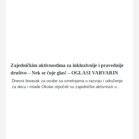
Zajedničkim aktivnostima za inkluzivnije i pravednije
društvo – Nek se čuje glas! – OGLASI VARVARIN
Dnevni boravak za osobe sa smetnjama u razvoju i udruženje
za decu i mlade Okular otpočeli su zajedničke aktivnosti u…