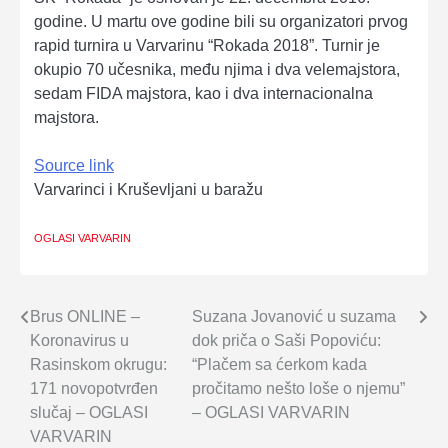
godine. U martu ove godine bili su organizatori prvog
rapid turnira u Varvarinu “Rokada 2018”. Turnir je
okupio 70 učesnika, među njima i dva velemajstora,
sedam FIDA majstora, kao i dva internacionalna
majstora.
Source link
Varvarinci i Kruševljani u baražu
OGLASI VARVARIN
Brus ONLINE –
Suzana Jovanović u suzama
Navigacija
Koronavirus u
dok priča o Saši Popoviću:
članaka
Rasinskom okrugu:
“Plačem sa ćerkom kada
171 novopotvrđen
pročitamo nešto loše o njemu”
slučaj – OGLASI
– OGLASI VARVARIN
VARVARIN