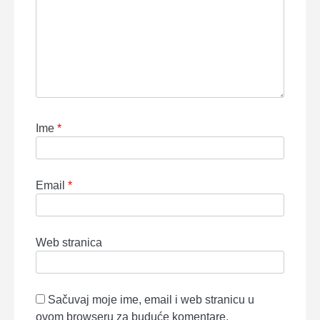
Ime
*
Email
*
Web stranica
Sačuvaj moje ime, email i web stranicu u
ovom browseru za buduće komentare.