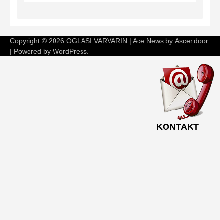
Copyright © 2026
OGLASI VARVARIN
| Ace News by
Ascendoor
| Powered by
WordPress
.
KONTAKT