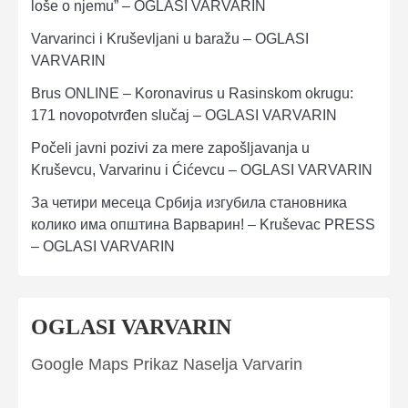
loše o njemu” – OGLASI VARVARIN
Varvarinci i Kruševljani u baražu – OGLASI
VARVARIN
Brus ONLINE – Koronavirus u Rasinskom okrugu:
171 novopotvrđen slučaj – OGLASI VARVARIN
Počeli javni pozivi za mere zapošljavanja u
Kruševcu, Varvarinu i Ćićevcu – OGLASI VARVARIN
За четири месеца Србија изгубила становника
колико има општина Варварин! – Kruševac PRESS
– OGLASI VARVARIN
OGLASI VARVARIN
Google Maps Prikaz Naselja Varvarin