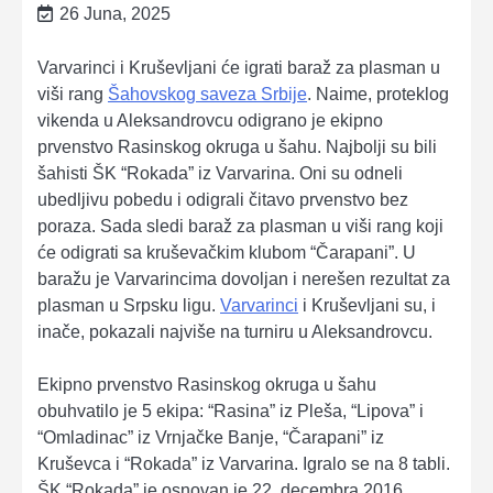
26 Juna, 2025
Varvarinci i Kruševljani će igrati baraž za plasman u
viši rang
Šahovskog saveza Srbije
. Naime, proteklog
vikenda u Aleksandrovcu odigrano je ekipno
prvenstvo Rasinskog okruga u šahu. Najbolji su bili
šahisti ŠK “Rokada” iz Varvarina. Oni su odneli
ubedljivu pobedu i odigrali čitavo prvenstvo bez
poraza. Sada sledi baraž za plasman u viši rang koji
će odigrati sa kruševačkim klubom “Čarapani”. U
baražu je Varvarincima dovoljan i nerešen rezultat za
plasman u Srpsku ligu.
Varvarinci
i Kruševljani su, i
inače, pokazali najviše na turniru u Aleksandrovcu.
Ekipno prvenstvo Rasinskog okruga u šahu
obuhvatilo je 5 ekipa: “Rasina” iz Pleša, “Lipova” i
“Omladinac” iz Vrnjačke Banje, “Čarapani” iz
Kruševca i “Rokada” iz Varvarina. Igralo se na 8 tabli.
ŠK “Rokada” je osnovan je 22. decembra 2016.