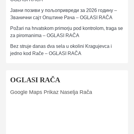
Јавни позиви у пољопривреди за 2026 годину –
Званични сајт Општине Рача – OGLASI RAČA
Požari na hrvatskom primorju pod kontrolom, traga se
za piromanima – OGLASI RAČA
Bez struje danas dva sela u okolini Kragujevca i
jedno kod Rače – OGLASI RAČA
OGLASI RAČA
Google Maps Prikaz Naselja Rača