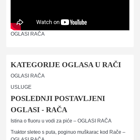
OGLASI RAČA
KATEGORIJE OGLASA U RAČI
OGLASI RAČA
USLUGE
POSLEDNJI POSTAVLJENI
OGLASI - RAČA
Istina o fluoru u vodi za piće – OGLASI RAČA
Traktor sleteo s puta, poginuo muškarac kod Rače –
OGLASI RAČA