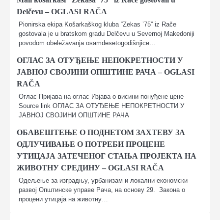
Delčevu – OGLASI RAČA
Pionirska ekipa Košarkaškog kluba “Zekas ’75” iz Rače
gostovala je u bratskom gradu Delčevu u Severnoj Makedoniji
povodom obeležavanja osamdesetogodišnjice…
ОГЛАС ЗА ОТУЂЕЊЕ НЕПОКРЕТНОСТИ У
ЈАВНОЈ СВОЈИНИ ОПШТИНЕ РАЧА – OGLASI
RAČA
Оглас Пријава на оглас Изјава о висини понуђене цене
Source link ОГЛАС ЗА ОТУЂЕЊЕ НЕПОКРЕТНОСТИ У
ЈАВНОЈ СВОЈИНИ ОПШТИНЕ РАЧА
ОБАВЕШТЕЊЕ О ПОДНЕТОМ ЗАХТЕВУ ЗА
ОДЛУЧИВАЊЕ О ПОТРЕБИ ПРОЦЕНЕ
УТИЦАЈА ЗАТЕЧЕНОГ СТАЊА ПРОЈЕКТА НА
ЖИВОТНУ СРЕДИНУ – OGLASI RAČA
Одељење за изградњу, урбанизам и локални економски
развој Општинске управе Рача, на основу 29. Закона о
процeни утицаја на животну…