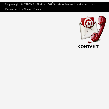
Copyright © 2026
OGLASI RAČA
| Ace News by
Ascendoor
|
Powered by
WordPress
.
KONTAKT