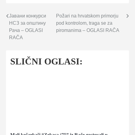
Јавани конкурси
Požari na hrvatskom primorju
Navigacija
НСЗ за општину
pod kontrolom, traga se za
članaka
Рача – OGLASI
piromanima – OGLASI RAČA
RAČA
SLIČNI OGLASI:
Mali košarkaši “Zekasa ‘75” iz Rače gostovali u