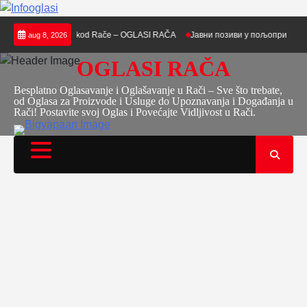
Skip
ginuo muškarac kod Rače – OGLASI RAČA
Јавни позиви у пољопривреди за 20
aug 8, 2026
to
content
OGLASI RAČA
Besplatno Oglasavanje i Oglašavanje u Rači – Sve što trebate,
od Oglasa za Proizvode i Usluge do Upoznavanja i Događanja u
Rači! Postavite svoj Oglas i Povećajte Vidljivost u Rači.