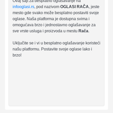
Ovaj sajt za besplatno oglašavanje na
infooglasi.rs
, pod nazivom
OGLASI RAČA
, jeste
mesto gde svako može besplatno postaviti svoje
oglase. Naša platforma je dostupna svima i
omogućava brzo i jednostavno oglašavanje za
sve vrste usluga i proizvoda u mestu
Rača
.
Uključite se i vi u besplatno oglašavanje koristeći
našu platformu. Postavite svoje oglase lako i
brzo!