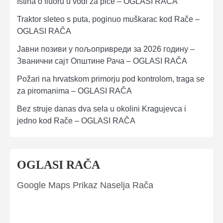
Istina o fluoru u vodi za piće – OGLASI RAČA
Traktor sleteo s puta, poginuo muškarac kod Rače –
OGLASI RAČA
Јавни позиви у пољопривреди за 2026 годину –
Званични сајт Општине Рача – OGLASI RAČA
Požari na hrvatskom primorju pod kontrolom, traga se
za piromanima – OGLASI RAČA
Bez struje danas dva sela u okolini Kragujevca i
jedno kod Rače – OGLASI RAČA
OGLASI RAČA
Google Maps Prikaz Naselja Rača