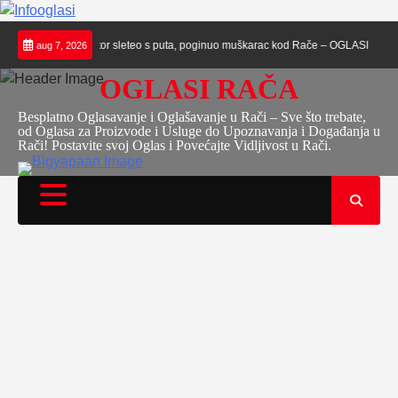
Skip
ASI RAČA
Traktor sleteo s puta, poginuo muškarac kod Rače – OGLASI RAČA
aug 7, 2026
to
content
OGLASI RAČA
Besplatno Oglasavanje i Oglašavanje u Rači – Sve što trebate,
od Oglasa za Proizvode i Usluge do Upoznavanja i Događanja u
Rači! Postavite svoj Oglas i Povećajte Vidljivost u Rači.