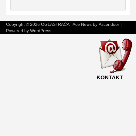
Copyright © 2026
OGLASI RAČA
| Ace News by
Ascendoor
|
Powered by
WordPress
.
KONTAKT