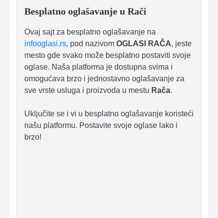
Besplatno oglašavanje u Rači
Ovaj sajt za besplatno oglašavanje na
infooglasi.rs
, pod nazivom
OGLASI RAČA
, jeste
mesto gde svako može besplatno postaviti svoje
oglase. Naša platforma je dostupna svima i
omogućava brzo i jednostavno oglašavanje za
sve vrste usluga i proizvoda u mestu
Rača
.
Uključite se i vi u besplatno oglašavanje koristeći
našu platformu. Postavite svoje oglase lako i
brzo!