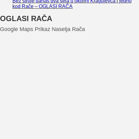
Bez struje danas dva sela u okolini Kragujevca i jedno
kod Rače – OGLASI RAČA
OGLASI RAČA
Google Maps Prikaz Naselja Rača