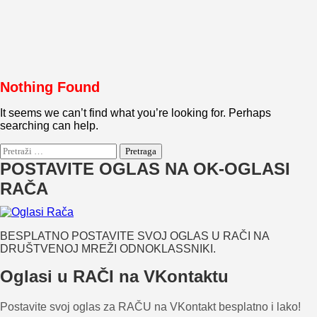
Nothing Found
It seems we can’t find what you’re looking for. Perhaps
searching can help.
Pretraga:
POSTAVITE OGLAS NA OK-OGLASI
RAČA
BESPLATNO POSTAVITE SVOJ OGLAS U RAČI NA
DRUŠTVENOJ MREŽI ODNOKLASSNIKI.
Oglasi u RAČI na VKontaktu
Postavite svoj oglas za RAČU na VKontakt besplatno i lako!