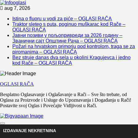
Skip
aug 7, 2026
to
Istina o fluoru u vodi za piće – OGLASI RAČA
content
Traktor sleteo s puta, poginuo muškarac kod Rače –
OGLASI RAČA
Јавни позиви у пољопривреди за 2026 годину –
Званични сајт Општине Рача – OGLASI RAČA
Požari na hrvatskom primorju pod kontrolom, traga se za
piromanima – OGLASI RAČA
Bez struje danas dva sela u okolini Kragujevca i jedno
kod Rače – OGLASI RAČA
OGLASI RAČA
Besplatno Oglasavanje i Oglašavanje u Rači – Sve što trebate, od
Oglasa za Proizvode i Usluge do Upoznavanja i Događanja u Rači!
Postavite svoj Oglas i Povećajte Vidljivost u Rači.
IZDAVANJE NEKRETNINA