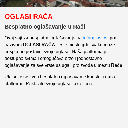
OGLASI RAČA
Besplatno oglašavanje u Rači
Ovaj sajt za besplatno oglašavanje na
infooglasi.rs
, pod
nazivom
OGLASI RAČA
, jeste mesto gde svako može
besplatno postaviti svoje oglase. Naša platforma je
dostupna svima i omogućava brzo i jednostavno
oglašavanje za sve vrste usluga i proizvoda u mestu
Rača
.
Uključite se i vi u besplatno oglašavanje koristeći našu
platformu. Postavite svoje oglase lako i brzo!