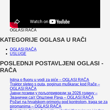
OGLASI RAČA
KATEGORIJE OGLASA U RAČI
OGLASI RAČA
USLUGE
POSLEDNJI POSTAVLJENI OGLASI -
RAČA
Istina o fluoru u vodi za piće – OGLASI RAČA
Traktor sleteo s puta, poginuo muškarac kod Rače –
OGLASI RAČA
Јавни позиви у пољопривреди за 2026 годину –
Званични сајт Општине Рача – OGLASI RAČA
Požari na hrvatskom primorju pod kontrolom, traga se za
piromanima – OGLASI RAČA