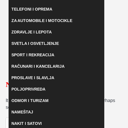
TELEFONI I OPREMA
ZA AUTOMOBILE I MOTOCIKLE
ZDRAVLJE I LEPOTA
SVETLA I OSVETLJENJE
SPORT I REKREACIJA
RAČUNARI I KANCELARIJA
PROSLAVE I SLAVLJA
Nothing Found
POLJOPRIVREDA
It seems we can’t find what you’re looking for. Perhaps
ODMOR I TURIZAM
searching can help.
NAMEŠTAJ
Pretraga:
NAKIT I SATOVI