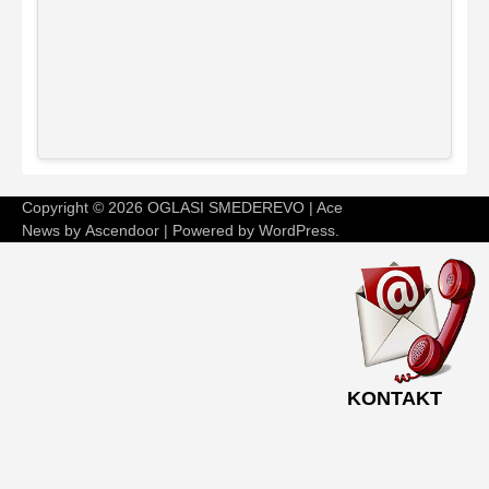
Copyright © 2026
OGLASI SMEDEREVO
| Ace
News by
Ascendoor
| Powered by
WordPress
.
KONTAKT