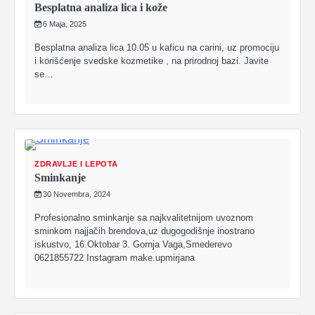
Besplatna analiza lica i kože
6 Maja, 2025
Besplatna analiza lica 10.05 u kaficu na carini, uz promociju
i korišćenje svedske kozmetike , na prirodnoj bazi. Javite
se…
ZDRAVLJE I LEPOTA
Sminkanje
30 Novembra, 2024
Profesionalno sminkanje sa najkvalitetnijom uvoznom
sminkom najjačih brendova,uz dugogodišnje inostrano
iskustvo, 16.Oktobar 3. Gornja Vaga,Smederevo
0621855722 Instagram make.upmirjana