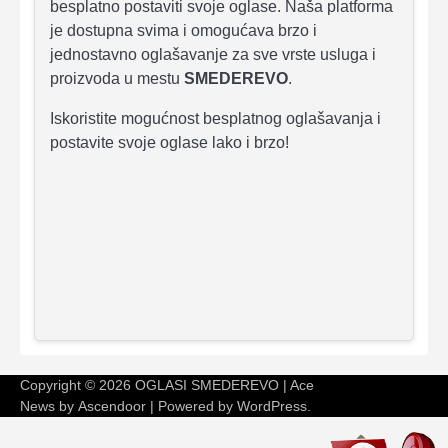
besplatno postaviti svoje oglase. Naša platforma
je dostupna svima i omogućava brzo i
jednostavno oglašavanje za sve vrste usluga i
proizvoda u mestu
SMEDEREVO
.
Iskoristite mogućnost besplatnog oglašavanja i
postavite svoje oglase lako i brzo!
Copyright © 2026
OGLASI SMEDEREVO
| Ace
News by
Ascendoor
| Powered by
WordPress
.