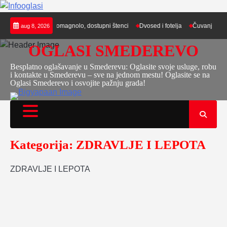
Skip
ru
Lagotto Romagnolo, dostupni štenci
Dvosed i fotelja
Čuvanje dece u 
aug 8, 2026
to
content
OGLASI SMEDEREVO
Besplatno oglašavanje u Smederevu: Oglasite svoje usluge, robu
i kontakte u Smederevu – sve na jednom mestu! Oglasite se na
Oglasi Smederevo i osvojite pažnju grada!
Kategorija:
ZDRAVLJE I LEPOTA
ZDRAVLJE I LEPOTA