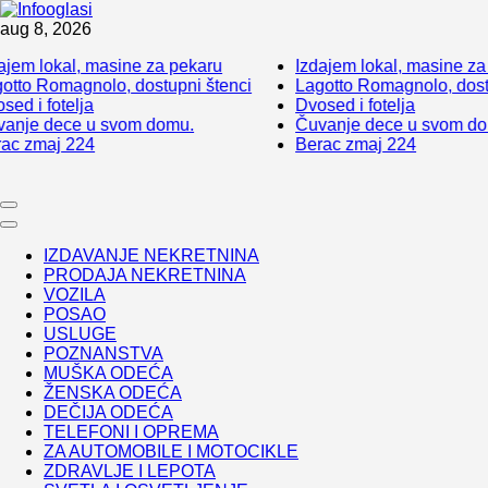
Skip
aug 8, 2026
to
jem lokal, masine za pekaru
Izdajem lokal, masine za 
content
tto Romagnolo, dostupni štenci
Lagotto Romagnolo, dostu
ed i fotelja
Dvosed i fotelja
nje dece u svom domu.
Čuvanje dece u svom dom
c zmaj 224
Berac zmaj 224
IZDAVANJE NEKRETNINA
PRODAJA NEKRETNINA
VOZILA
POSAO
USLUGE
POZNANSTVA
MUŠKA ODEĆA
ŽENSKA ODEĆA
DEČIJA ODEĆA
TELEFONI I OPREMA
ZA AUTOMOBILE I MOTOCIKLE
ZDRAVLJE I LEPOTA