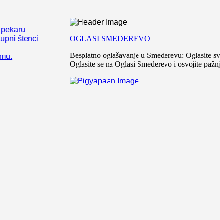
pekaru
pni štenci
OGLASI SMEDEREVO
Besplatno oglašavanje u Smederevu: Oglasite sv
u.
Oglasite se na Oglasi Smederevo i osvojite pažn