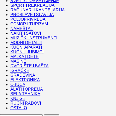
SVETLA I OSVETLJENJE
SPORT I REKREACIJA
RAČUNARI I KANCELARIJA
PROSLAVE I SLAVLJA
POLJOPRIVREDA
ODMOR I TURIZAM
NAMEŠTAJ
NAKIT I SATOVI
MUZIČKI INSTRUMENTI
MODNI DETALJI
KUĆNI APARATI
KUĆNI LJUBIMCI
MAJKA I DETE
MAŠINE
DVORIŠTE I BAŠTA
IGRAČKE
GRAĐEVINA
ELEKTRONIKA
OBUĆA
ALATI I OPREMA
BELA TEHNIKA
KNJIGE
RUČNI RADOVI
OSTALO