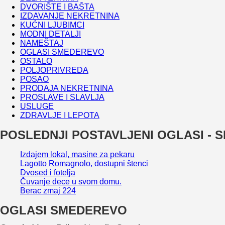
DVORIŠTE I BAŠTA
IZDAVANJE NEKRETNINA
KUĆNI LJUBIMCI
MODNI DETALJI
NAMEŠTAJ
OGLASI SMEDEREVO
OSTALO
POLJOPRIVREDA
POSAO
PRODAJA NEKRETNINA
PROSLAVE I SLAVLJA
USLUGE
ZDRAVLJE I LEPOTA
POSLEDNJI POSTAVLJENI OGLASI -
Izdajem lokal, masine za pekaru
Lagotto Romagnolo, dostupni štenci
Dvosed i fotelja
Čuvanje dece u svom domu.
Berac zmaj 224
OGLASI SMEDEREVO