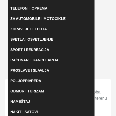
TELEFONI I OPREMA
ZA AUTOMOBILE I MOTOCIKLE
ZDRAVLJE I LEPOTA
SVETLA I OSVETLJENJE
SPORT I REKREACIJA
RAČUNARI I KANCELARIJA
PROSLAVE I SLAVLJA
POLJOPRIVREDA
Home
OGLASI VARVARIN
ODMOR I TURIZAM
Odjeknula eksplozija u zgradi, najmanje 10 osoba
povređeno: Ekipe Hitne pomoći i vatrogasci na terenu
NAMEŠTAJ
– OGLASI VARVARIN
NAKIT I SATOVI
Odjeknula eksplozija u