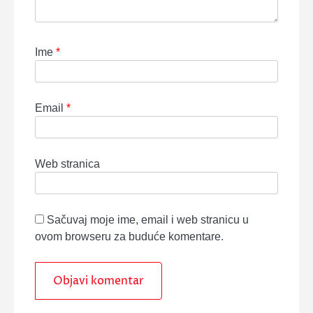
Ime
*
Email
*
Web stranica
Sačuvaj moje ime, email i web stranicu u
ovom browseru za buduće komentare.