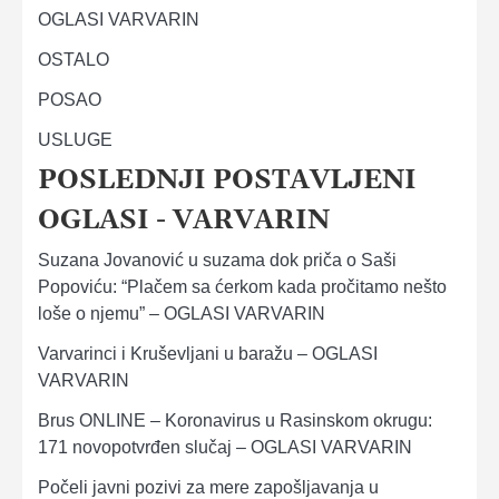
OGLASI VARVARIN
OSTALO
POSAO
USLUGE
POSLEDNJI POSTAVLJENI
OGLASI - VARVARIN
Suzana Jovanović u suzama dok priča o Saši
Popoviću: “Plačem sa ćerkom kada pročitamo nešto
loše o njemu” – OGLASI VARVARIN
Varvarinci i Kruševljani u baražu – OGLASI
VARVARIN
Brus ONLINE – Koronavirus u Rasinskom okrugu:
171 novopotvrđen slučaj – OGLASI VARVARIN
Počeli javni pozivi za mere zapošljavanja u