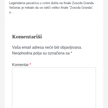
Legendarna pevačica u crnini došla na finale Zvezda Granda.
Večeras je trebalo da se održi veliko finale “Zvezda Granda”,
u…
Komentariši
Vaša email adresa neće biti objavljivana.
Neophodna polja su označena sa
*
Komentar
*