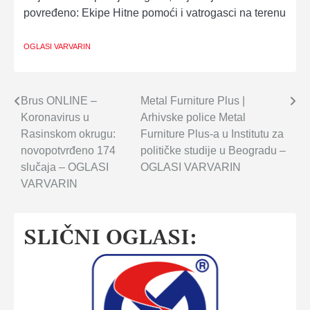
povređeno: Ekipe Hitne pomoći i vatrogasci na terenu
OGLASI VARVARIN
Navigacija
Brus ONLINE –
Metal Furniture Plus |
Koronavirus u
Arhivske police Metal
članaka
Rasinskom okrugu:
Furniture Plus-a u Institutu za
novopotvrđeno 174
političke studije u Beogradu –
slučaja – OGLASI
OGLASI VARVARIN
VARVARIN
SLIČNI OGLASI: