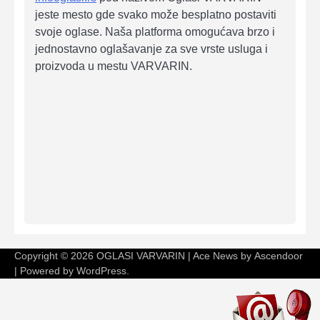
jeste mesto gde svako može besplatno postaviti
svoje oglase. Naša platforma omogućava brzo i
jednostavno oglašavanje za sve vrste usluga i
proizvoda u mestu VARVARIN.
Copyright © 2026
OGLASI VARVARIN
| Ace News by
Ascendoor
| Powered by
WordPress
.