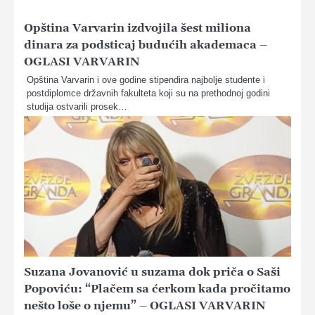
Opština Varvarin izdvojila šest miliona
dinara za podsticaj budućih akademaca –
OGLASI VARVARIN
Opština Varvarin i ove godine stipendira najbolje studente i
postdiplomce državnih fakulteta koji su na prethodnoj godini
studija ostvarili prosek…
Suzana Jovanović u suzama dok priča o Saši
Popoviću: “Plačem sa ćerkom kada pročitamo
nešto loše o njemu” – OGLASI VARVARIN